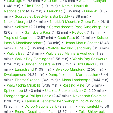
•
LeMirage
(0:42 min) •
Sesriem
(2:48 min) •
Sesriem Canyon
(1:48 min) •
Elim Düne
(1:01 min) •
Namib-Naukluft
Nationalpark
(4:12 min) •
Tsauchab
(1:35 min) •
Düne 45
(1:57
min) •
Sossusvlei, Deadvlei & Big Daddy
(3:38 min) •
Naukluftberge
(3:04 min) •
Naukluft Mountain Zebra Park
(4:16
min) •
Solitaire
(2:21 min) •
Spreetshoogte Pass Aussichtspunkt
(2:03 min) •
Gamsberg Pass
(1:42 min) •
Rostock
(1:18 min) •
Tropic of Capricorn
(2:57 min) •
Gaub Pass
(0:42 min) •
Kuiseb
Pass & Mondlandschaft
(1:30 min) •
Henno Martin Shelter
(3:48
min) •
Düne 7
(1:05 min) •
Walvis Bay Bird Sanctuary
(0:18 min)
•
Walvis Bay
(2:13 min) •
Walvis Bay Marina & Ausflüge
(1:22
min) •
Walvis Bay Flamingos
(0:56 min) •
Walvis Bay Saltworks
(1:56 min) •
Umgehungsstraße
(1:00 min) •
Bird Island
(3:11
min) •
Langstrand
(1:09 min) •
Swakop Mündung
(2:56 min) •
Swakopmund
(4:24 min) •
Dampflokomobil Martin Luther
(3:44
min) •
Fishrot Skandal
(3:21 min) •
Moon Landscape
(0:44 min)
•
Welwitschia Mirabilis
(5:38 min) •
Rössing Mine
(6:15 min) •
Spitzkoppe
(3:40 min) •
Usakos & Lokomotive 40
(2:29 min) •
Erongoberge & Phillips Höhle
(2:47 min) •
Navachab Goldmine
(1:08 min) •
Karibib & Bahnstrecke Swakopmund-Windhoek
(3:26 min) •
Dorob Nationalpark
(2:29 min) •
Flechtenfeld
(0:56
min) •
Erongo Desalination Plant
(3:57 min) •
Zeila Shipwreck