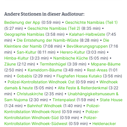
Andere Stationen in dieser Audiotour:
Bedienung der App
(0:59 min) •
Geschichte Namibias (Teil 1)
(5:27 min) •
Geschichte Namibias (Teil 2)
(8:35 min) •
Geographie Namibias
(3:58 min) •
Kalahari-Halbwüste
(7:45
min) •
Die Entstehung der Namib-Wüste
(8:28 min) •
Die
Kleintiere der Namib
(7:08 min) •
Bevölkerungsgruppen
(7:16
min) •
San-Kultur
(6:11 min) •
Herero-Kultur
(3:03 min) •
Himba-Kultur
(3:23 min) •
Namibische Küche
(5:05 min) •
Zäune
(2:12 min) •
Termitenhügel
(3:39 min) •
Mopane-Bäume
(2:50 min) •
Kameldorn-Bäume
(3:49 min) •
Rest-Areas
(1:01
min) •
Gobabis
(2:29 min) •
Flughafen Hosea Kutako
(3:56 min)
•
Polizei-Kontrollstation Windhoek Ost
(0:59 min) •
Windhoek
damals & heute
(5:05 min) •
Alte Feste & Reiterdenkmal
(3:22
min) •
Christuskirche
(2:35 min) •
Unabhängigkeitsmuseum &
Sam Nujoma
(2:30 min) •
Tintenpalast
(1:59 min) •
State House
(1:24 min) •
Bahnhof Windhoek
(1:40 min) •
Polizei-
Kontrollstation Windhoek-Nord
(0:59 min) •
Polizei-
Kontrollstation Windhoek-Süd
(0:59 min) •
Polizei-
Kontrollstation Windhoek-Südwest
(0:59 min) •
Heldenacker