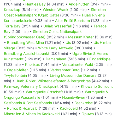
(1:04 min) •
Henties Bay
(4:04 min) •
Angelhütten
(0:47 min) •
Kreuzkap
(5:14 min) •
Winston Wrack
(1:00 min) •
Skeleton
Coast Nationalpark (Ugab Gate)
(3:36 min) •
Huab Rivier &
Kormorankolonie
(0:33 min) •
Alter Erdöl-Bohrturm
(1:23 min) •
Torra Bay
(0:54 min) •
Uniab Wasserfall
(1:16 min) •
Terrace
Bay
(1:09 min) •
Skeleton Coast Nationalpark
(Springbokwasser Gate)
(0:32 min) •
Messum Krater
(3:06 min)
•
Brandberg West Mine
(1:21 min) •
Uis
(3:02 min) •
Uis Himba
Village
(0:35 min) •
White Lady Abzweig
(3:00 min) •
Brandberg Aussichtspunkt
(3:05 min) •
Ugab Rivier & Herero
Kunstmarkt
(1:26 min) •
Damaraland
(5:35 min) •
Fingerklippe
(1:23 min) •
Khorixas
(1:44 min) •
Versteinerter Wald
(2:05 min)
•
Orgelpfeifen
(1:15 min) •
Verbrannter Berg
(1:12 min) •
Twyfelfontein
(4:05 min) •
Living Museum der Damara
(3:27
min) •
Huab-Rivier: Wüstenelefanten & Bergzebras
(4:42 min) •
Palmwag Veterinary Checkpoint
(4:15 min) •
Khowarib Schlucht
(0:59 min) •
Warmquelle Ortschaft
(1:18 min) •
Warmquelle &
Ongongo Wasserfälle
(1:01 min) •
Hoanib-Rivier
(1:20 min) •
Sesfontein & Fort Sesfontein
(1:54 min) •
Feenkreise
(6:22 min)
•
Purros & Hoarusib
(1:26 min) •
Kaokoveld
(4:52 min) •
Mineralien & Minen im Kaokoveld
(1:21 min) •
Opuwo
(2:13 min)