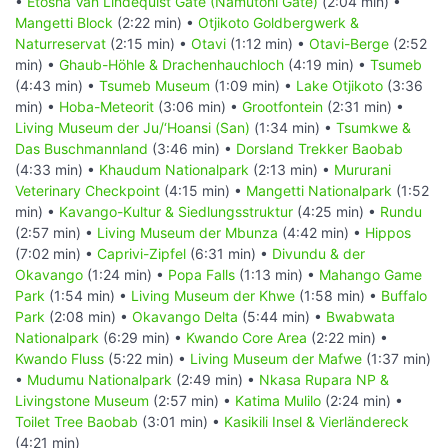
•
Etosha Van Lindequist Gate (Namutoni Gate)
(2:04 min) •
Mangetti Block
(2:22 min) •
Otjikoto Goldbergwerk &
Naturreservat
(2:15 min) •
Otavi
(1:12 min) •
Otavi-Berge
(2:52
min) •
Ghaub-Höhle & Drachenhauchloch
(4:19 min) •
Tsumeb
(4:43 min) •
Tsumeb Museum
(1:09 min) •
Lake Otjikoto
(3:36
min) •
Hoba-Meteorit
(3:06 min) •
Grootfontein
(2:31 min) •
Living Museum der Ju/‘Hoansi (San)
(1:34 min) •
Tsumkwe &
Das Buschmannland
(3:46 min) •
Dorsland Trekker Baobab
(4:33 min) •
Khaudum Nationalpark
(2:13 min) •
Mururani
Veterinary Checkpoint
(4:15 min) •
Mangetti Nationalpark
(1:52
min) •
Kavango-Kultur & Siedlungsstruktur
(4:25 min) •
Rundu
(2:57 min) •
Living Museum der Mbunza
(4:42 min) •
Hippos
(7:02 min) •
Caprivi-Zipfel
(6:31 min) •
Divundu & der
Okavango
(1:24 min) •
Popa Falls
(1:13 min) •
Mahango Game
Park
(1:54 min) •
Living Museum der Khwe
(1:58 min) •
Buffalo
Park
(2:08 min) •
Okavango Delta
(5:44 min) •
Bwabwata
Nationalpark
(6:29 min) •
Kwando Core Area
(2:22 min) •
Kwando Fluss
(5:22 min) •
Living Museum der Mafwe
(1:37 min)
•
Mudumu Nationalpark
(2:49 min) •
Nkasa Rupara NP &
Livingstone Museum
(2:57 min) •
Katima Mulilo
(2:24 min) •
Toilet Tree Baobab
(3:01 min) •
Kasikili Insel & Vierländereck
(4:21 min)