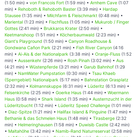
(1:50 min) •
von Francois Fort
(1:59 min) •
Arnhem Cave
(1:07
min) •
Rehoboth & Rehoboth Baster
(3:39 min) •
Hardap
Stausee
(1:35 min) •
Milchfarm & Fleischmarkt
(0:48 min) •
Mariental
(1:23 min) •
Fischfluss
(1:05 min) •
Mukurob / Finger
Gottes
(2:41 min) •
Brukkaros Krater
(2:50 min) •
Keetmanshoop
(1:51 min) •
Köcherbaumwald
(2:23 min) •
Giant's Playground
(1:50 min) •
Canyon Roadhouse &
Gondwana Cañon Park
(2:21 min) •
Fish River Canyon
(4:16
min) •
Ai-Ais & der Nationalpark
(3:38 min) •
Oranje-Fluss
(1:52
min) •
Aussenkehr
(2:26 min) •
Rosh Pinah
(3:02 min) •
Aus
(4:21 min) •
Wüstenpferde
(3:21 min) •
Garub Bahnhof
(1:29
min) •
NamWater Pumpstation
(0:30 min) •
Tsau Khaeb
(Sperrgebiet) Nationalpark
(5:17 min) •
Bahnstation Grasplatz
(2:32 min) •
Kolmannskuppe
(6:31 min) •
Lüderitz
(6:13 min) •
Felsenkirche
(2:25 min) •
Goerke Haus
(1:44 min) •
Woermann
Haus
(0:58 min) •
Shark Island
(1:35 min) •
Austernzucht in der
Lüderitzbucht
(1:12 min) •
Lüderitz Speed Challenge
(1:01 min)
•
Diaz-Spitze
(1:21 min) •
Halifax Island & Pinguine
(1:47 min) •
Bethanie & das Schmelen Haus
(1:48 min) •
Tirasberge
(2:32
min) •
Helmeringhausen
(1:58 min) •
Duwisib Castle
(2:42 min)
•
Maltahöhe
(3:42 min) •
Namib-Rand Naturreservat
(2:58 min)