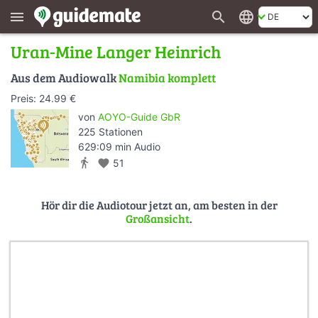
search
language
menu
Uran-Mine Langer Heinrich
Aus dem Audiowalk
Namibia komplett
Preis: 24.99 €
von
AOYO-Guide GbR
225 Stationen
629:09 min Audio
directions_walk
favorite
51
Hör dir die Audiotour jetzt an, am besten in der
Großansicht
.