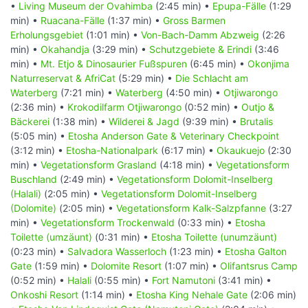
•
Living Museum der Ovahimba
(2:45 min) •
Epupa-Fälle
(1:29
min) •
Ruacana-Fälle
(1:37 min) •
Gross Barmen
Erholungsgebiet
(1:01 min) •
Von-Bach-Damm Abzweig
(2:26
min) •
Okahandja
(3:29 min) •
Schutzgebiete & Erindi
(3:46
min) •
Mt. Etjo & Dinosaurier Fußspuren
(6:45 min) •
Okonjima
Naturreservat & AfriCat
(5:29 min) •
Die Schlacht am
Waterberg
(7:21 min) •
Waterberg
(4:50 min) •
Otjiwarongo
(2:36 min) •
Krokodilfarm Otjiwarongo
(0:52 min) •
Outjo &
Bäckerei
(1:38 min) •
Wilderei & Jagd
(9:39 min) •
Brutalis
(5:05 min) •
Etosha Anderson Gate & Veterinary Checkpoint
(3:12 min) •
Etosha-Nationalpark
(6:17 min) •
Okaukuejo
(2:30
min) •
Vegetationsform Grasland
(4:18 min) •
Vegetationsform
Buschland
(2:49 min) •
Vegetationsform Dolomit-Inselberg
(Halali)
(2:05 min) •
Vegetationsform Dolomit-Inselberg
(Dolomite)
(2:05 min) •
Vegetationsform Kalk-Salzpfanne
(3:27
min) •
Vegetationsform Trockenwald
(0:33 min) •
Etosha
Toilette (umzäunt)
(0:31 min) •
Etosha Toilette (unumzäunt)
(0:23 min) •
Salvadora Wasserloch
(1:23 min) •
Etosha Galton
Gate
(1:59 min) •
Dolomite Resort
(1:07 min) •
Olifantsrus Camp
(0:52 min) •
Halali
(0:55 min) •
Fort Namutoni
(3:41 min) •
Onkoshi Resort
(1:14 min) •
Etosha King Nehale Gate
(2:06 min)