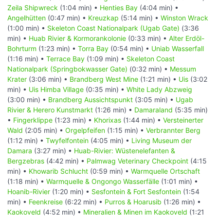
Zeila Shipwreck
(1:04 min) •
Henties Bay
(4:04 min) •
Angelhütten
(0:47 min) •
Kreuzkap
(5:14 min) •
Winston Wrack
(1:00 min) •
Skeleton Coast Nationalpark (Ugab Gate)
(3:36
min) •
Huab Rivier & Kormorankolonie
(0:33 min) •
Alter Erdöl-
Bohrturm
(1:23 min) •
Torra Bay
(0:54 min) •
Uniab Wasserfall
(1:16 min) •
Terrace Bay
(1:09 min) •
Skeleton Coast
Nationalpark (Springbokwasser Gate)
(0:32 min) •
Messum
Krater
(3:06 min) •
Brandberg West Mine
(1:21 min) •
Uis
(3:02
min) •
Uis Himba Village
(0:35 min) •
White Lady Abzweig
(3:00 min) •
Brandberg Aussichtspunkt
(3:05 min) •
Ugab
Rivier & Herero Kunstmarkt
(1:26 min) •
Damaraland
(5:35 min)
•
Fingerklippe
(1:23 min) •
Khorixas
(1:44 min) •
Versteinerter
Wald
(2:05 min) •
Orgelpfeifen
(1:15 min) •
Verbrannter Berg
(1:12 min) •
Twyfelfontein
(4:05 min) •
Living Museum der
Damara
(3:27 min) •
Huab-Rivier: Wüstenelefanten &
Bergzebras
(4:42 min) •
Palmwag Veterinary Checkpoint
(4:15
min) •
Khowarib Schlucht
(0:59 min) •
Warmquelle Ortschaft
(1:18 min) •
Warmquelle & Ongongo Wasserfälle
(1:01 min) •
Hoanib-Rivier
(1:20 min) •
Sesfontein & Fort Sesfontein
(1:54
min) •
Feenkreise
(6:22 min) •
Purros & Hoarusib
(1:26 min) •
Kaokoveld
(4:52 min) •
Mineralien & Minen im Kaokoveld
(1:21