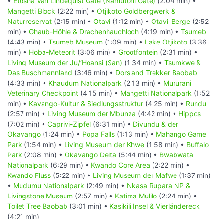
•
Etosha Van Lindequist Gate (Namutoni Gate)
(2:04 min) •
Mangetti Block
(2:22 min) •
Otjikoto Goldbergwerk &
Naturreservat
(2:15 min) •
Otavi
(1:12 min) •
Otavi-Berge
(2:52
min) •
Ghaub-Höhle & Drachenhauchloch
(4:19 min) •
Tsumeb
(4:43 min) •
Tsumeb Museum
(1:09 min) •
Lake Otjikoto
(3:36
min) •
Hoba-Meteorit
(3:06 min) •
Grootfontein
(2:31 min) •
Living Museum der Ju/‘Hoansi (San)
(1:34 min) •
Tsumkwe &
Das Buschmannland
(3:46 min) •
Dorsland Trekker Baobab
(4:33 min) •
Khaudum Nationalpark
(2:13 min) •
Mururani
Veterinary Checkpoint
(4:15 min) •
Mangetti Nationalpark
(1:52
min) •
Kavango-Kultur & Siedlungsstruktur
(4:25 min) •
Rundu
(2:57 min) •
Living Museum der Mbunza
(4:42 min) •
Hippos
(7:02 min) •
Caprivi-Zipfel
(6:31 min) •
Divundu & der
Okavango
(1:24 min) •
Popa Falls
(1:13 min) •
Mahango Game
Park
(1:54 min) •
Living Museum der Khwe
(1:58 min) •
Buffalo
Park
(2:08 min) •
Okavango Delta
(5:44 min) •
Bwabwata
Nationalpark
(6:29 min) •
Kwando Core Area
(2:22 min) •
Kwando Fluss
(5:22 min) •
Living Museum der Mafwe
(1:37 min)
•
Mudumu Nationalpark
(2:49 min) •
Nkasa Rupara NP &
Livingstone Museum
(2:57 min) •
Katima Mulilo
(2:24 min) •
Toilet Tree Baobab
(3:01 min) •
Kasikili Insel & Vierländereck
(4:21 min)