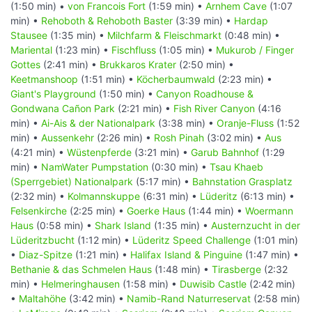
(1:50 min) •
von Francois Fort
(1:59 min) •
Arnhem Cave
(1:07
min) •
Rehoboth & Rehoboth Baster
(3:39 min) •
Hardap
Stausee
(1:35 min) •
Milchfarm & Fleischmarkt
(0:48 min) •
Mariental
(1:23 min) •
Fischfluss
(1:05 min) •
Mukurob / Finger
Gottes
(2:41 min) •
Brukkaros Krater
(2:50 min) •
Keetmanshoop
(1:51 min) •
Köcherbaumwald
(2:23 min) •
Giant's Playground
(1:50 min) •
Canyon Roadhouse &
Gondwana Cañon Park
(2:21 min) •
Fish River Canyon
(4:16
min) •
Ai-Ais & der Nationalpark
(3:38 min) •
Oranje-Fluss
(1:52
min) •
Aussenkehr
(2:26 min) •
Rosh Pinah
(3:02 min) •
Aus
(4:21 min) •
Wüstenpferde
(3:21 min) •
Garub Bahnhof
(1:29
min) •
NamWater Pumpstation
(0:30 min) •
Tsau Khaeb
(Sperrgebiet) Nationalpark
(5:17 min) •
Bahnstation Grasplatz
(2:32 min) •
Kolmannskuppe
(6:31 min) •
Lüderitz
(6:13 min) •
Felsenkirche
(2:25 min) •
Goerke Haus
(1:44 min) •
Woermann
Haus
(0:58 min) •
Shark Island
(1:35 min) •
Austernzucht in der
Lüderitzbucht
(1:12 min) •
Lüderitz Speed Challenge
(1:01 min)
•
Diaz-Spitze
(1:21 min) •
Halifax Island & Pinguine
(1:47 min) •
Bethanie & das Schmelen Haus
(1:48 min) •
Tirasberge
(2:32
min) •
Helmeringhausen
(1:58 min) •
Duwisib Castle
(2:42 min)
•
Maltahöhe
(3:42 min) •
Namib-Rand Naturreservat
(2:58 min)