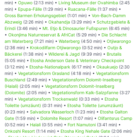
min) •
Opuwo
(2:13 min) •
Living Museum der Ovahimba
(2:45
min) •
Epupa-Fälle
(1:29 min) •
Ruacana-Fälle
(1:37 min) •
Gross Barmen Erholungsgebiet
(1:01 min) •
Von-Bach-Damm
Abzweig
(2:26 min) •
Okahandja
(3:29 min) •
Schutzgebiete &
Erindi
(3:46 min) •
Mt. Etjo & Dinosaurier Fußspuren
(6:45 min)
•
Okonjima Naturreservat & AfriCat
(5:29 min) •
Die Schlacht
am Waterberg
(7:21 min) •
Waterberg
(4:50 min) •
Otjiwarongo
(2:36 min) •
Krokodilfarm Otjiwarongo
(0:52 min) •
Outjo &
Bäckerei
(1:38 min) •
Wilderei & Jagd
(9:39 min) •
Brutalis
(5:05 min) •
Etosha Anderson Gate & Veterinary Checkpoint
(3:12 min) •
Etosha-Nationalpark
(6:17 min) •
Okaukuejo
(2:30
min) •
Vegetationsform Grasland
(4:18 min) •
Vegetationsform
Buschland
(2:49 min) •
Vegetationsform Dolomit-Inselberg
(Halali)
(2:05 min) •
Vegetationsform Dolomit-Inselberg
(Dolomite)
(2:05 min) •
Vegetationsform Kalk-Salzpfanne
(3:27
min) •
Vegetationsform Trockenwald
(0:33 min) •
Etosha
Toilette (umzäunt)
(0:31 min) •
Etosha Toilette (unumzäunt)
(0:23 min) •
Salvadora Wasserloch
(1:23 min) •
Etosha Galton
Gate
(1:59 min) •
Dolomite Resort
(1:07 min) •
Olifantsrus Camp
(0:52 min) •
Halali
(0:55 min) •
Fort Namutoni
(3:41 min) •
Onkoshi Resort
(1:14 min) •
Etosha King Nehale Gate
(2:06 min)