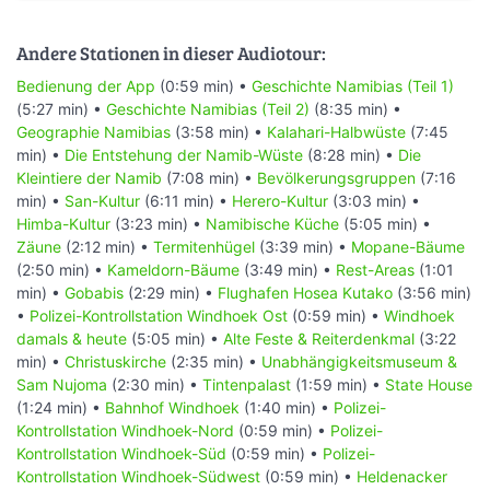
Andere Stationen in dieser Audiotour:
Bedienung der App
(0:59 min) •
Geschichte Namibias (Teil 1)
(5:27 min) •
Geschichte Namibias (Teil 2)
(8:35 min) •
Geographie Namibias
(3:58 min) •
Kalahari-Halbwüste
(7:45
min) •
Die Entstehung der Namib-Wüste
(8:28 min) •
Die
Kleintiere der Namib
(7:08 min) •
Bevölkerungsgruppen
(7:16
min) •
San-Kultur
(6:11 min) •
Herero-Kultur
(3:03 min) •
Himba-Kultur
(3:23 min) •
Namibische Küche
(5:05 min) •
Zäune
(2:12 min) •
Termitenhügel
(3:39 min) •
Mopane-Bäume
(2:50 min) •
Kameldorn-Bäume
(3:49 min) •
Rest-Areas
(1:01
min) •
Gobabis
(2:29 min) •
Flughafen Hosea Kutako
(3:56 min)
•
Polizei-Kontrollstation Windhoek Ost
(0:59 min) •
Windhoek
damals & heute
(5:05 min) •
Alte Feste & Reiterdenkmal
(3:22
min) •
Christuskirche
(2:35 min) •
Unabhängigkeitsmuseum &
Sam Nujoma
(2:30 min) •
Tintenpalast
(1:59 min) •
State House
(1:24 min) •
Bahnhof Windhoek
(1:40 min) •
Polizei-
Kontrollstation Windhoek-Nord
(0:59 min) •
Polizei-
Kontrollstation Windhoek-Süd
(0:59 min) •
Polizei-
Kontrollstation Windhoek-Südwest
(0:59 min) •
Heldenacker