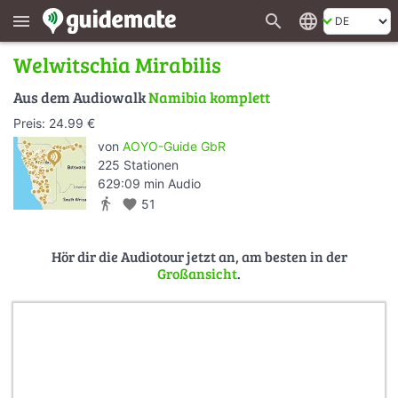
search
language
menu
Welwitschia Mirabilis
Aus dem Audiowalk
Namibia komplett
Preis: 24.99 €
von
AOYO-Guide GbR
225 Stationen
629:09 min Audio
directions_walk
favorite
51
Hör dir die Audiotour jetzt an, am besten in der
Großansicht
.