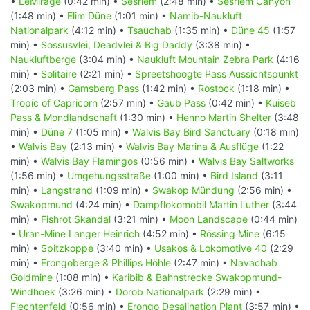
•
LeMirage
(0:42 min) •
Sesriem
(2:48 min) •
Sesriem Canyon
(1:48 min) •
Elim Düne
(1:01 min) •
Namib-Naukluft
Nationalpark
(4:12 min) •
Tsauchab
(1:35 min) •
Düne 45
(1:57
min) •
Sossusvlei, Deadvlei & Big Daddy
(3:38 min) •
Naukluftberge
(3:04 min) •
Naukluft Mountain Zebra Park
(4:16
min) •
Solitaire
(2:21 min) •
Spreetshoogte Pass Aussichtspunkt
(2:03 min) •
Gamsberg Pass
(1:42 min) •
Rostock
(1:18 min) •
Tropic of Capricorn
(2:57 min) •
Gaub Pass
(0:42 min) •
Kuiseb
Pass & Mondlandschaft
(1:30 min) •
Henno Martin Shelter
(3:48
min) •
Düne 7
(1:05 min) •
Walvis Bay Bird Sanctuary
(0:18 min)
•
Walvis Bay
(2:13 min) •
Walvis Bay Marina & Ausflüge
(1:22
min) •
Walvis Bay Flamingos
(0:56 min) •
Walvis Bay Saltworks
(1:56 min) •
Umgehungsstraße
(1:00 min) •
Bird Island
(3:11
min) •
Langstrand
(1:09 min) •
Swakop Mündung
(2:56 min) •
Swakopmund
(4:24 min) •
Dampflokomobil Martin Luther
(3:44
min) •
Fishrot Skandal
(3:21 min) •
Moon Landscape
(0:44 min)
•
Uran-Mine Langer Heinrich
(4:52 min) •
Rössing Mine
(6:15
min) •
Spitzkoppe
(3:40 min) •
Usakos & Lokomotive 40
(2:29
min) •
Erongoberge & Phillips Höhle
(2:47 min) •
Navachab
Goldmine
(1:08 min) •
Karibib & Bahnstrecke Swakopmund-
Windhoek
(3:26 min) •
Dorob Nationalpark
(2:29 min) •
Flechtenfeld
(0:56 min) •
Erongo Desalination Plant
(3:57 min) •