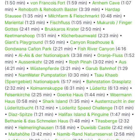
(1:50 min) •
von Francois Fort
(1:59 min) •
Arnhem Cave
(1:07
min) •
Rehoboth & Rehoboth Baster
(3:39 min) •
Hardap
Stausee
(1:35 min) •
Milchfarm & Fleischmarkt
(0:48 min) •
Mariental
(1:23 min) •
Fischfluss
(1:05 min) •
Mukurob / Finger
Gottes
(2:41 min) •
Brukkaros Krater
(2:50 min) •
Keetmanshoop
(1:51 min) •
Köcherbaumwald
(2:23 min) •
Giant's Playground
(1:50 min) •
Canyon Roadhouse &
Gondwana Cañon Park
(2:21 min) •
Fish River Canyon
(4:16
min) •
Ai-Ais & der Nationalpark
(3:38 min) •
Oranje-Fluss
(1:52
min) •
Aussenkehr
(2:26 min) •
Rosh Pinah
(3:02 min) •
Aus
(4:21 min) •
Wüstenpferde
(3:21 min) •
Garub Bahnhof
(1:29
min) •
NamWater Pumpstation
(0:30 min) •
Tsau Khaeb
(Sperrgebiet) Nationalpark
(5:17 min) •
Bahnstation Grasplatz
(2:32 min) •
Kolmannskuppe
(6:31 min) •
Lüderitz
(6:13 min) •
Felsenkirche
(2:25 min) •
Goerke Haus
(1:44 min) •
Woermann
Haus
(0:58 min) •
Shark Island
(1:35 min) •
Austernzucht in der
Lüderitzbucht
(1:12 min) •
Lüderitz Speed Challenge
(1:01 min)
•
Diaz-Spitze
(1:21 min) •
Halifax Island & Pinguine
(1:47 min) •
Bethanie & das Schmelen Haus
(1:48 min) •
Tirasberge
(2:32
min) •
Helmeringhausen
(1:58 min) •
Duwisib Castle
(2:42 min)
•
Maltahöhe
(3:42 min) •
Namib-Rand Naturreservat
(2:58 min)