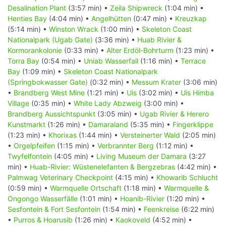
Desalination Plant
(3:57 min) •
Zeila Shipwreck
(1:04 min) •
Henties Bay
(4:04 min) •
Angelhütten
(0:47 min) •
Kreuzkap
(5:14 min) •
Winston Wrack
(1:00 min) •
Skeleton Coast
Nationalpark (Ugab Gate)
(3:36 min) •
Huab Rivier &
Kormorankolonie
(0:33 min) •
Alter Erdöl-Bohrturm
(1:23 min) •
Torra Bay
(0:54 min) •
Uniab Wasserfall
(1:16 min) •
Terrace
Bay
(1:09 min) •
Skeleton Coast Nationalpark
(Springbokwasser Gate)
(0:32 min) •
Messum Krater
(3:06 min)
•
Brandberg West Mine
(1:21 min) •
Uis
(3:02 min) •
Uis Himba
Village
(0:35 min) •
White Lady Abzweig
(3:00 min) •
Brandberg Aussichtspunkt
(3:05 min) •
Ugab Rivier & Herero
Kunstmarkt
(1:26 min) •
Damaraland
(5:35 min) •
Fingerklippe
(1:23 min) •
Khorixas
(1:44 min) •
Versteinerter Wald
(2:05 min)
•
Orgelpfeifen
(1:15 min) •
Verbrannter Berg
(1:12 min) •
Twyfelfontein
(4:05 min) •
Living Museum der Damara
(3:27
min) •
Huab-Rivier: Wüstenelefanten & Bergzebras
(4:42 min) •
Palmwag Veterinary Checkpoint
(4:15 min) •
Khowarib Schlucht
(0:59 min) •
Warmquelle Ortschaft
(1:18 min) •
Warmquelle &
Ongongo Wasserfälle
(1:01 min) •
Hoanib-Rivier
(1:20 min) •
Sesfontein & Fort Sesfontein
(1:54 min) •
Feenkreise
(6:22 min)
•
Purros & Hoarusib
(1:26 min) •
Kaokoveld
(4:52 min) •