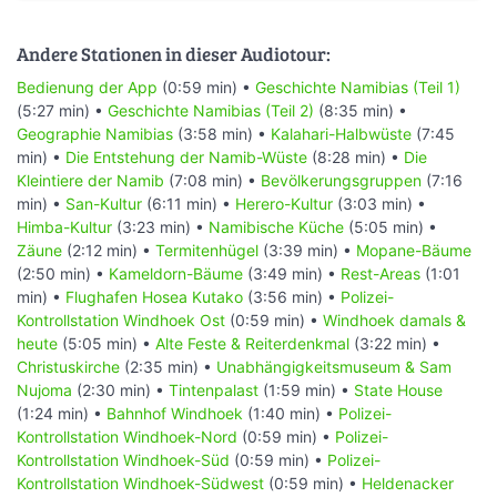
Andere Stationen in dieser Audiotour:
Bedienung der App
(0:59 min) •
Geschichte Namibias (Teil 1)
(5:27 min) •
Geschichte Namibias (Teil 2)
(8:35 min) •
Geographie Namibias
(3:58 min) •
Kalahari-Halbwüste
(7:45
min) •
Die Entstehung der Namib-Wüste
(8:28 min) •
Die
Kleintiere der Namib
(7:08 min) •
Bevölkerungsgruppen
(7:16
min) •
San-Kultur
(6:11 min) •
Herero-Kultur
(3:03 min) •
Himba-Kultur
(3:23 min) •
Namibische Küche
(5:05 min) •
Zäune
(2:12 min) •
Termitenhügel
(3:39 min) •
Mopane-Bäume
(2:50 min) •
Kameldorn-Bäume
(3:49 min) •
Rest-Areas
(1:01
min) •
Flughafen Hosea Kutako
(3:56 min) •
Polizei-
Kontrollstation Windhoek Ost
(0:59 min) •
Windhoek damals &
heute
(5:05 min) •
Alte Feste & Reiterdenkmal
(3:22 min) •
Christuskirche
(2:35 min) •
Unabhängigkeitsmuseum & Sam
Nujoma
(2:30 min) •
Tintenpalast
(1:59 min) •
State House
(1:24 min) •
Bahnhof Windhoek
(1:40 min) •
Polizei-
Kontrollstation Windhoek-Nord
(0:59 min) •
Polizei-
Kontrollstation Windhoek-Süd
(0:59 min) •
Polizei-
Kontrollstation Windhoek-Südwest
(0:59 min) •
Heldenacker