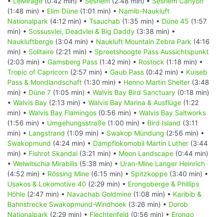
•
LeMirage
(0:42 min) •
Sesriem
(2:48 min) •
Sesriem Canyon
(1:48 min) •
Elim Düne
(1:01 min) •
Namib-Naukluft
Nationalpark
(4:12 min) •
Tsauchab
(1:35 min) •
Düne 45
(1:57
min) •
Sossusvlei, Deadvlei & Big Daddy
(3:38 min) •
Naukluftberge
(3:04 min) •
Naukluft Mountain Zebra Park
(4:16
min) •
Solitaire
(2:21 min) •
Spreetshoogte Pass Aussichtspunkt
(2:03 min) •
Gamsberg Pass
(1:42 min) •
Rostock
(1:18 min) •
Tropic of Capricorn
(2:57 min) •
Gaub Pass
(0:42 min) •
Kuiseb
Pass & Mondlandschaft
(1:30 min) •
Henno Martin Shelter
(3:48
min) •
Düne 7
(1:05 min) •
Walvis Bay Bird Sanctuary
(0:18 min)
•
Walvis Bay
(2:13 min) •
Walvis Bay Marina & Ausflüge
(1:22
min) •
Walvis Bay Flamingos
(0:56 min) •
Walvis Bay Saltworks
(1:56 min) •
Umgehungsstraße
(1:00 min) •
Bird Island
(3:11
min) •
Langstrand
(1:09 min) •
Swakop Mündung
(2:56 min) •
Swakopmund
(4:24 min) •
Dampflokomobil Martin Luther
(3:44
min) •
Fishrot Skandal
(3:21 min) •
Moon Landscape
(0:44 min)
•
Welwitschia Mirabilis
(5:38 min) •
Uran-Mine Langer Heinrich
(4:52 min) •
Rössing Mine
(6:15 min) •
Spitzkoppe
(3:40 min) •
Usakos & Lokomotive 40
(2:29 min) •
Erongoberge & Phillips
Höhle
(2:47 min) •
Navachab Goldmine
(1:08 min) •
Karibib &
Bahnstrecke Swakopmund-Windhoek
(3:26 min) •
Dorob
Nationalpark
(2:29 min) •
Flechtenfeld
(0:56 min) •
Erongo