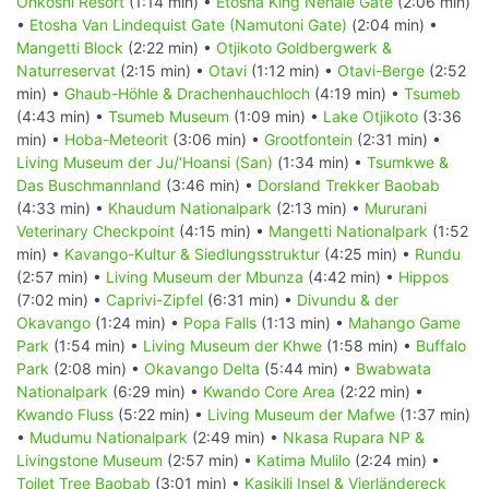
Onkoshi Resort
(1:14 min) •
Etosha King Nehale Gate
(2:06 min)
•
Etosha Van Lindequist Gate (Namutoni Gate)
(2:04 min) •
Mangetti Block
(2:22 min) •
Otjikoto Goldbergwerk &
Naturreservat
(2:15 min) •
Otavi
(1:12 min) •
Otavi-Berge
(2:52
min) •
Ghaub-Höhle & Drachenhauchloch
(4:19 min) •
Tsumeb
(4:43 min) •
Tsumeb Museum
(1:09 min) •
Lake Otjikoto
(3:36
min) •
Hoba-Meteorit
(3:06 min) •
Grootfontein
(2:31 min) •
Living Museum der Ju/‘Hoansi (San)
(1:34 min) •
Tsumkwe &
Das Buschmannland
(3:46 min) •
Dorsland Trekker Baobab
(4:33 min) •
Khaudum Nationalpark
(2:13 min) •
Mururani
Veterinary Checkpoint
(4:15 min) •
Mangetti Nationalpark
(1:52
min) •
Kavango-Kultur & Siedlungsstruktur
(4:25 min) •
Rundu
(2:57 min) •
Living Museum der Mbunza
(4:42 min) •
Hippos
(7:02 min) •
Caprivi-Zipfel
(6:31 min) •
Divundu & der
Okavango
(1:24 min) •
Popa Falls
(1:13 min) •
Mahango Game
Park
(1:54 min) •
Living Museum der Khwe
(1:58 min) •
Buffalo
Park
(2:08 min) •
Okavango Delta
(5:44 min) •
Bwabwata
Nationalpark
(6:29 min) •
Kwando Core Area
(2:22 min) •
Kwando Fluss
(5:22 min) •
Living Museum der Mafwe
(1:37 min)
•
Mudumu Nationalpark
(2:49 min) •
Nkasa Rupara NP &
Livingstone Museum
(2:57 min) •
Katima Mulilo
(2:24 min) •
Toilet Tree Baobab
(3:01 min) •
Kasikili Insel & Vierländereck