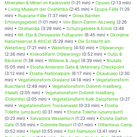
Mineralien & Minen im Kaokoveld
(1:21 min) •
Opuwo
(2:13 min)
•
Living Museum der Ovahimba
(2:45 min) •
Epupa-Fälle
(1:29
min) •
Ruacana-Fälle
(1:37 min) •
Gross Barmen
Erholungsgebiet
(1:01 min) •
Von-Bach-Damm Abzweig
(2:26
min) •
Okahandja
(3:29 min) •
Schutzgebiete & Erindi
(3:46
min) •
Mt. Etjo & Dinosaurier Fußspuren
(6:45 min) •
Okonjima
Naturreservat & AfriCat
(5:29 min) •
Die Schlacht am
Waterberg
(7:21 min) •
Waterberg
(4:50 min) •
Otjiwarongo
(2:36 min) •
Krokodilfarm Otjiwarongo
(0:52 min) •
Outjo &
Bäckerei
(1:38 min) •
Wilderei & Jagd
(9:39 min) •
Brutalis
(5:05 min) •
Etosha Anderson Gate & Veterinary Checkpoint
(3:12 min) •
Etosha-Nationalpark
(6:17 min) •
Okaukuejo
(2:30
min) •
Vegetationsform Grasland
(4:18 min) •
Vegetationsform
Buschland
(2:49 min) •
Vegetationsform Dolomit-Inselberg
(Halali)
(2:05 min) •
Vegetationsform Dolomit-Inselberg
(Dolomite)
(2:05 min) •
Vegetationsform Kalk-Salzpfanne
(3:27
min) •
Vegetationsform Trockenwald
(0:33 min) •
Etosha
Toilette (umzäunt)
(0:31 min) •
Etosha Toilette (unumzäunt)
(0:23 min) •
Salvadora Wasserloch
(1:23 min) •
Etosha Galton
Gate
(1:59 min) •
Dolomite Resort
(1:07 min) •
Olifantsrus Camp
(0:52 min) •
Halali
(0:55 min) •
Fort Namutoni
(3:41 min) •