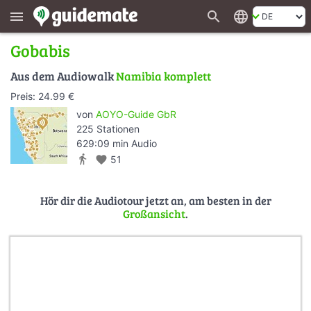
search
language
menu
Gobabis
Aus dem Audiowalk
Namibia komplett
Preis: 24.99 €
von
AOYO-Guide GbR
225 Stationen
629:09 min Audio
directions_walk
favorite
51
Hör dir die Audiotour jetzt an, am besten in der
Großansicht
.