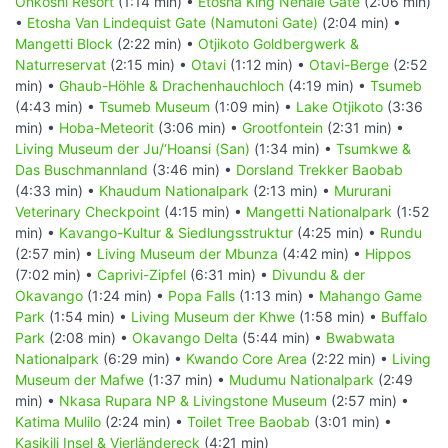
Onkoshi Resort
(1:14 min) •
Etosha King Nehale Gate
(2:06 min)
•
Etosha Van Lindequist Gate (Namutoni Gate)
(2:04 min) •
Mangetti Block
(2:22 min) •
Otjikoto Goldbergwerk &
Naturreservat
(2:15 min) •
Otavi
(1:12 min) •
Otavi-Berge
(2:52
min) •
Ghaub-Höhle & Drachenhauchloch
(4:19 min) •
Tsumeb
(4:43 min) •
Tsumeb Museum
(1:09 min) •
Lake Otjikoto
(3:36
min) •
Hoba-Meteorit
(3:06 min) •
Grootfontein
(2:31 min) •
Living Museum der Ju/‘Hoansi (San)
(1:34 min) •
Tsumkwe &
Das Buschmannland
(3:46 min) •
Dorsland Trekker Baobab
(4:33 min) •
Khaudum Nationalpark
(2:13 min) •
Mururani
Veterinary Checkpoint
(4:15 min) •
Mangetti Nationalpark
(1:52
min) •
Kavango-Kultur & Siedlungsstruktur
(4:25 min) •
Rundu
(2:57 min) •
Living Museum der Mbunza
(4:42 min) •
Hippos
(7:02 min) •
Caprivi-Zipfel
(6:31 min) •
Divundu & der
Okavango
(1:24 min) •
Popa Falls
(1:13 min) •
Mahango Game
Park
(1:54 min) •
Living Museum der Khwe
(1:58 min) •
Buffalo
Park
(2:08 min) •
Okavango Delta
(5:44 min) •
Bwabwata
Nationalpark
(6:29 min) •
Kwando Core Area
(2:22 min) •
Living
Museum der Mafwe
(1:37 min) •
Mudumu Nationalpark
(2:49
min) •
Nkasa Rupara NP & Livingstone Museum
(2:57 min) •
Katima Mulilo
(2:24 min) •
Toilet Tree Baobab
(3:01 min) •
Kasikili Insel & Vierländereck
(4:21 min)