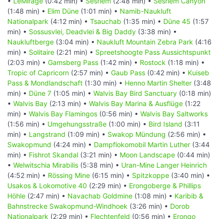
•
LeMirage
(0:42 min) •
Sesriem
(2:48 min) •
Sesriem Canyon
(1:48 min) •
Elim Düne
(1:01 min) •
Namib-Naukluft
Nationalpark
(4:12 min) •
Tsauchab
(1:35 min) •
Düne 45
(1:57
min) •
Sossusvlei, Deadvlei & Big Daddy
(3:38 min) •
Naukluftberge
(3:04 min) •
Naukluft Mountain Zebra Park
(4:16
min) •
Solitaire
(2:21 min) •
Spreetshoogte Pass Aussichtspunkt
(2:03 min) •
Gamsberg Pass
(1:42 min) •
Rostock
(1:18 min) •
Tropic of Capricorn
(2:57 min) •
Gaub Pass
(0:42 min) •
Kuiseb
Pass & Mondlandschaft
(1:30 min) •
Henno Martin Shelter
(3:48
min) •
Düne 7
(1:05 min) •
Walvis Bay Bird Sanctuary
(0:18 min)
•
Walvis Bay
(2:13 min) •
Walvis Bay Marina & Ausflüge
(1:22
min) •
Walvis Bay Flamingos
(0:56 min) •
Walvis Bay Saltworks
(1:56 min) •
Umgehungsstraße
(1:00 min) •
Bird Island
(3:11
min) •
Langstrand
(1:09 min) •
Swakop Mündung
(2:56 min) •
Swakopmund
(4:24 min) •
Dampflokomobil Martin Luther
(3:44
min) •
Fishrot Skandal
(3:21 min) •
Moon Landscape
(0:44 min)
•
Welwitschia Mirabilis
(5:38 min) •
Uran-Mine Langer Heinrich
(4:52 min) •
Rössing Mine
(6:15 min) •
Spitzkoppe
(3:40 min) •
Usakos & Lokomotive 40
(2:29 min) •
Erongoberge & Phillips
Höhle
(2:47 min) •
Navachab Goldmine
(1:08 min) •
Karibib &
Bahnstrecke Swakopmund-Windhoek
(3:26 min) •
Dorob
Nationalpark
(2:29 min) •
Flechtenfeld
(0:56 min) •
Erongo