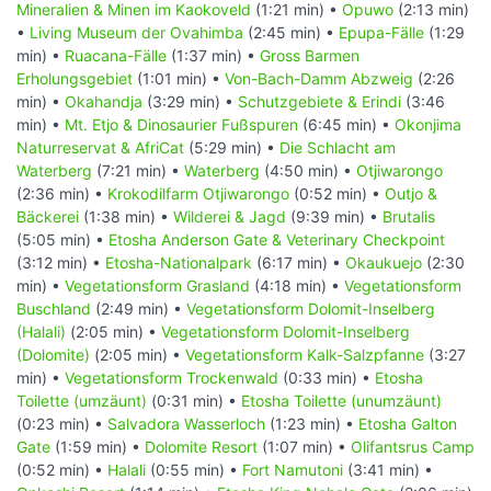
Mineralien & Minen im Kaokoveld
(1:21 min) •
Opuwo
(2:13 min)
•
Living Museum der Ovahimba
(2:45 min) •
Epupa-Fälle
(1:29
min) •
Ruacana-Fälle
(1:37 min) •
Gross Barmen
Erholungsgebiet
(1:01 min) •
Von-Bach-Damm Abzweig
(2:26
min) •
Okahandja
(3:29 min) •
Schutzgebiete & Erindi
(3:46
min) •
Mt. Etjo & Dinosaurier Fußspuren
(6:45 min) •
Okonjima
Naturreservat & AfriCat
(5:29 min) •
Die Schlacht am
Waterberg
(7:21 min) •
Waterberg
(4:50 min) •
Otjiwarongo
(2:36 min) •
Krokodilfarm Otjiwarongo
(0:52 min) •
Outjo &
Bäckerei
(1:38 min) •
Wilderei & Jagd
(9:39 min) •
Brutalis
(5:05 min) •
Etosha Anderson Gate & Veterinary Checkpoint
(3:12 min) •
Etosha-Nationalpark
(6:17 min) •
Okaukuejo
(2:30
min) •
Vegetationsform Grasland
(4:18 min) •
Vegetationsform
Buschland
(2:49 min) •
Vegetationsform Dolomit-Inselberg
(Halali)
(2:05 min) •
Vegetationsform Dolomit-Inselberg
(Dolomite)
(2:05 min) •
Vegetationsform Kalk-Salzpfanne
(3:27
min) •
Vegetationsform Trockenwald
(0:33 min) •
Etosha
Toilette (umzäunt)
(0:31 min) •
Etosha Toilette (unumzäunt)
(0:23 min) •
Salvadora Wasserloch
(1:23 min) •
Etosha Galton
Gate
(1:59 min) •
Dolomite Resort
(1:07 min) •
Olifantsrus Camp
(0:52 min) •
Halali
(0:55 min) •
Fort Namutoni
(3:41 min) •