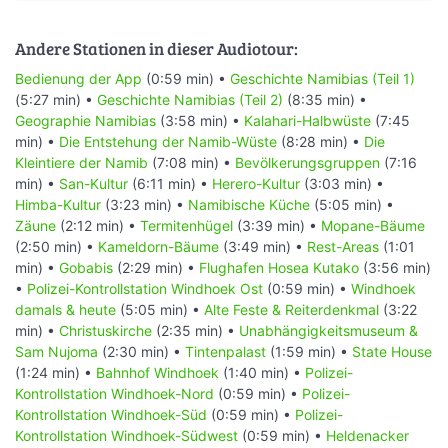
Andere Stationen in dieser Audiotour:
Bedienung der App
(0:59 min) •
Geschichte Namibias (Teil 1)
(5:27 min) •
Geschichte Namibias (Teil 2)
(8:35 min) •
Geographie Namibias
(3:58 min) •
Kalahari-Halbwüste
(7:45
min) •
Die Entstehung der Namib-Wüste
(8:28 min) •
Die
Kleintiere der Namib
(7:08 min) •
Bevölkerungsgruppen
(7:16
min) •
San-Kultur
(6:11 min) •
Herero-Kultur
(3:03 min) •
Himba-Kultur
(3:23 min) •
Namibische Küche
(5:05 min) •
Zäune
(2:12 min) •
Termitenhügel
(3:39 min) •
Mopane-Bäume
(2:50 min) •
Kameldorn-Bäume
(3:49 min) •
Rest-Areas
(1:01
min) •
Gobabis
(2:29 min) •
Flughafen Hosea Kutako
(3:56 min)
•
Polizei-Kontrollstation Windhoek Ost
(0:59 min) •
Windhoek
damals & heute
(5:05 min) •
Alte Feste & Reiterdenkmal
(3:22
min) •
Christuskirche
(2:35 min) •
Unabhängigkeitsmuseum &
Sam Nujoma
(2:30 min) •
Tintenpalast
(1:59 min) •
State House
(1:24 min) •
Bahnhof Windhoek
(1:40 min) •
Polizei-
Kontrollstation Windhoek-Nord
(0:59 min) •
Polizei-
Kontrollstation Windhoek-Süd
(0:59 min) •
Polizei-
Kontrollstation Windhoek-Südwest
(0:59 min) •
Heldenacker