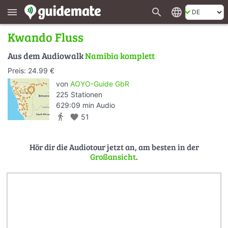
search
language
menu
Kwando Fluss
Aus dem Audiowalk
Namibia komplett
Preis: 24.99 €
von
AOYO-Guide GbR
225 Stationen
629:09 min Audio
directions_walk
favorite
51
Hör dir die Audiotour jetzt an, am besten in der
Großansicht
.