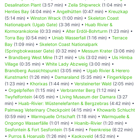
Desalination Plant
(3:57 min) •
Zeila Shipwreck
(1:04 min) •
Henties Bay
(4:04 min) •
Angelhütten
(0:47 min) •
Kreuzkap
(5:14 min) •
Winston Wrack
(1:00 min) •
Skeleton Coast
Nationalpark (Ugab Gate)
(3:36 min) •
Huab Rivier &
Kormorankolonie
(0:33 min) •
Alter Erdöl-Bohrturm
(1:23 min) •
Torra Bay
(0:54 min) •
Uniab Wasserfall
(1:16 min) •
Terrace
Bay
(1:09 min) •
Skeleton Coast Nationalpark
(Springbokwasser Gate)
(0:32 min) •
Messum Krater
(3:06 min)
•
Brandberg West Mine
(1:21 min) •
Uis
(3:02 min) •
Uis Himba
Village
(0:35 min) •
White Lady Abzweig
(3:00 min) •
Brandberg Aussichtspunkt
(3:05 min) •
Ugab Rivier & Herero
Kunstmarkt
(1:26 min) •
Damaraland
(5:35 min) •
Fingerklippe
(1:23 min) •
Khorixas
(1:44 min) •
Versteinerter Wald
(2:05 min)
•
Orgelpfeifen
(1:15 min) •
Verbrannter Berg
(1:12 min) •
Twyfelfontein
(4:05 min) •
Living Museum der Damara
(3:27
min) •
Huab-Rivier: Wüstenelefanten & Bergzebras
(4:42 min) •
Palmwag Veterinary Checkpoint
(4:15 min) •
Khowarib Schlucht
(0:59 min) •
Warmquelle Ortschaft
(1:18 min) •
Warmquelle &
Ongongo Wasserfälle
(1:01 min) •
Hoanib-Rivier
(1:20 min) •
Sesfontein & Fort Sesfontein
(1:54 min) •
Feenkreise
(6:22 min)
•
Purros & Hoarusib
(1:26 min) •
Kaokoveld
(4:52 min) •