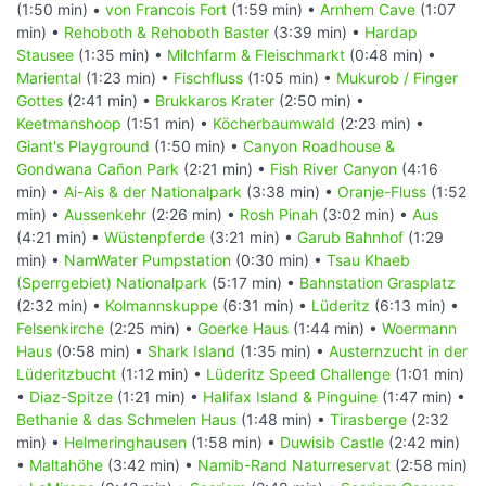
(1:50 min) •
von Francois Fort
(1:59 min) •
Arnhem Cave
(1:07
min) •
Rehoboth & Rehoboth Baster
(3:39 min) •
Hardap
Stausee
(1:35 min) •
Milchfarm & Fleischmarkt
(0:48 min) •
Mariental
(1:23 min) •
Fischfluss
(1:05 min) •
Mukurob / Finger
Gottes
(2:41 min) •
Brukkaros Krater
(2:50 min) •
Keetmanshoop
(1:51 min) •
Köcherbaumwald
(2:23 min) •
Giant's Playground
(1:50 min) •
Canyon Roadhouse &
Gondwana Cañon Park
(2:21 min) •
Fish River Canyon
(4:16
min) •
Ai-Ais & der Nationalpark
(3:38 min) •
Oranje-Fluss
(1:52
min) •
Aussenkehr
(2:26 min) •
Rosh Pinah
(3:02 min) •
Aus
(4:21 min) •
Wüstenpferde
(3:21 min) •
Garub Bahnhof
(1:29
min) •
NamWater Pumpstation
(0:30 min) •
Tsau Khaeb
(Sperrgebiet) Nationalpark
(5:17 min) •
Bahnstation Grasplatz
(2:32 min) •
Kolmannskuppe
(6:31 min) •
Lüderitz
(6:13 min) •
Felsenkirche
(2:25 min) •
Goerke Haus
(1:44 min) •
Woermann
Haus
(0:58 min) •
Shark Island
(1:35 min) •
Austernzucht in der
Lüderitzbucht
(1:12 min) •
Lüderitz Speed Challenge
(1:01 min)
•
Diaz-Spitze
(1:21 min) •
Halifax Island & Pinguine
(1:47 min) •
Bethanie & das Schmelen Haus
(1:48 min) •
Tirasberge
(2:32
min) •
Helmeringhausen
(1:58 min) •
Duwisib Castle
(2:42 min)
•
Maltahöhe
(3:42 min) •
Namib-Rand Naturreservat
(2:58 min)