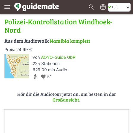
search
language
menu
Polizei-Kontrollstation Windhoek-
Nord
Aus dem Audiowalk
Namibia komplett
Preis: 24.99 €
von
AOYO-Guide GbR
225 Stationen
629:09 min Audio
directions_walk
favorite
51
Hör dir die Audiotour jetzt an, am besten in der
Großansicht
.