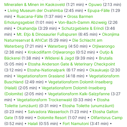
Mineralien & Minen im Kaokoveld
(1:21 min) •
Opuwo
(2:13 min)
•
Living Museum der Ovahimba
(2:45 min) •
Epupa-Fälle
(1:29
min) •
Ruacana-Fälle
(1:37 min) •
Gross Barmen
Erholungsgebiet
(1:01 min) •
Von-Bach-Damm Abzweig
(2:26
min) •
Okahandja
(3:29 min) •
Schutzgebiete & Erindi
(3:46
min) •
Mt. Etjo & Dinosaurier Fußspuren
(6:45 min) •
Okonjima
Naturreservat & AfriCat
(5:29 min) •
Die Schlacht am
Waterberg
(7:21 min) •
Waterberg
(4:50 min) •
Otjiwarongo
(2:36 min) •
Krokodilfarm Otjiwarongo
(0:52 min) •
Outjo &
Bäckerei
(1:38 min) •
Wilderei & Jagd
(9:39 min) •
Brutalis
(5:05 min) •
Etosha Anderson Gate & Veterinary Checkpoint
(3:12 min) •
Etosha-Nationalpark
(6:17 min) •
Okaukuejo
(2:30
min) •
Vegetationsform Grasland
(4:18 min) •
Vegetationsform
Buschland
(2:49 min) •
Vegetationsform Dolomit-Inselberg
(Halali)
(2:05 min) •
Vegetationsform Dolomit-Inselberg
(Dolomite)
(2:05 min) •
Vegetationsform Kalk-Salzpfanne
(3:27
min) •
Vegetationsform Trockenwald
(0:33 min) •
Etosha
Toilette (umzäunt)
(0:31 min) •
Etosha Toilette (unumzäunt)
(0:23 min) •
Salvadora Wasserloch
(1:23 min) •
Etosha Galton
Gate
(1:59 min) •
Dolomite Resort
(1:07 min) •
Olifantsrus Camp
(0:52 min) •
Halali
(0:55 min) •
Fort Namutoni
(3:41 min) •