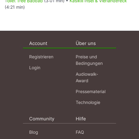
Toilet Tree Baobab
(3:01 min) •
Kasikili Insel & Vierländereck
(4:21 min)
Account
Über uns
Registrieren
Preise und
Bedingungen
Login
Audiowalk-
Award
Pressematerial
Technologie
Community
Hilfe
Blog
FAQ