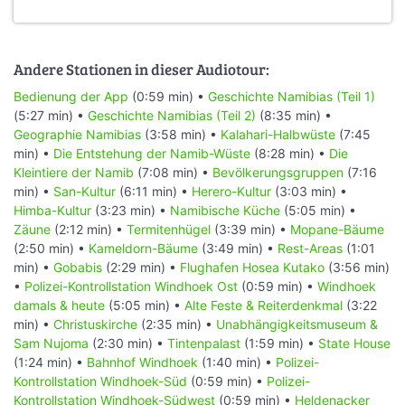
Andere Stationen in dieser Audiotour:
Bedienung der App
(0:59 min) •
Geschichte Namibias (Teil 1)
(5:27 min) •
Geschichte Namibias (Teil 2)
(8:35 min) •
Geographie Namibias
(3:58 min) •
Kalahari-Halbwüste
(7:45
min) •
Die Entstehung der Namib-Wüste
(8:28 min) •
Die
Kleintiere der Namib
(7:08 min) •
Bevölkerungsgruppen
(7:16
min) •
San-Kultur
(6:11 min) •
Herero-Kultur
(3:03 min) •
Himba-Kultur
(3:23 min) •
Namibische Küche
(5:05 min) •
Zäune
(2:12 min) •
Termitenhügel
(3:39 min) •
Mopane-Bäume
(2:50 min) •
Kameldorn-Bäume
(3:49 min) •
Rest-Areas
(1:01
min) •
Gobabis
(2:29 min) •
Flughafen Hosea Kutako
(3:56 min)
•
Polizei-Kontrollstation Windhoek Ost
(0:59 min) •
Windhoek
damals & heute
(5:05 min) •
Alte Feste & Reiterdenkmal
(3:22
min) •
Christuskirche
(2:35 min) •
Unabhängigkeitsmuseum &
Sam Nujoma
(2:30 min) •
Tintenpalast
(1:59 min) •
State House
(1:24 min) •
Bahnhof Windhoek
(1:40 min) •
Polizei-
Kontrollstation Windhoek-Süd
(0:59 min) •
Polizei-
Kontrollstation Windhoek-Südwest
(0:59 min) •
Heldenacker