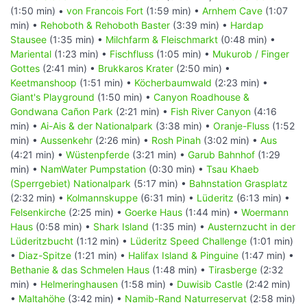
(1:50 min) •
von Francois Fort
(1:59 min) •
Arnhem Cave
(1:07
min) •
Rehoboth & Rehoboth Baster
(3:39 min) •
Hardap
Stausee
(1:35 min) •
Milchfarm & Fleischmarkt
(0:48 min) •
Mariental
(1:23 min) •
Fischfluss
(1:05 min) •
Mukurob / Finger
Gottes
(2:41 min) •
Brukkaros Krater
(2:50 min) •
Keetmanshoop
(1:51 min) •
Köcherbaumwald
(2:23 min) •
Giant's Playground
(1:50 min) •
Canyon Roadhouse &
Gondwana Cañon Park
(2:21 min) •
Fish River Canyon
(4:16
min) •
Ai-Ais & der Nationalpark
(3:38 min) •
Oranje-Fluss
(1:52
min) •
Aussenkehr
(2:26 min) •
Rosh Pinah
(3:02 min) •
Aus
(4:21 min) •
Wüstenpferde
(3:21 min) •
Garub Bahnhof
(1:29
min) •
NamWater Pumpstation
(0:30 min) •
Tsau Khaeb
(Sperrgebiet) Nationalpark
(5:17 min) •
Bahnstation Grasplatz
(2:32 min) •
Kolmannskuppe
(6:31 min) •
Lüderitz
(6:13 min) •
Felsenkirche
(2:25 min) •
Goerke Haus
(1:44 min) •
Woermann
Haus
(0:58 min) •
Shark Island
(1:35 min) •
Austernzucht in der
Lüderitzbucht
(1:12 min) •
Lüderitz Speed Challenge
(1:01 min)
•
Diaz-Spitze
(1:21 min) •
Halifax Island & Pinguine
(1:47 min) •
Bethanie & das Schmelen Haus
(1:48 min) •
Tirasberge
(2:32
min) •
Helmeringhausen
(1:58 min) •
Duwisib Castle
(2:42 min)
•
Maltahöhe
(3:42 min) •
Namib-Rand Naturreservat
(2:58 min)