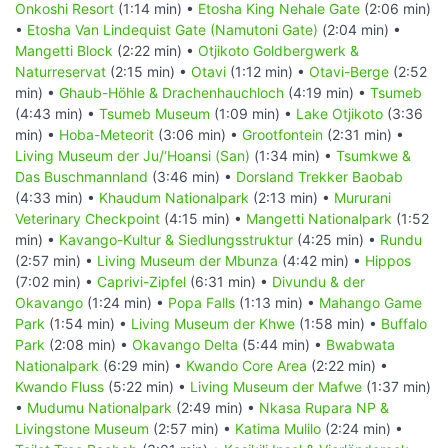
Onkoshi Resort
(1:14 min) •
Etosha King Nehale Gate
(2:06 min)
•
Etosha Van Lindequist Gate (Namutoni Gate)
(2:04 min) •
Mangetti Block
(2:22 min) •
Otjikoto Goldbergwerk &
Naturreservat
(2:15 min) •
Otavi
(1:12 min) •
Otavi-Berge
(2:52
min) •
Ghaub-Höhle & Drachenhauchloch
(4:19 min) •
Tsumeb
(4:43 min) •
Tsumeb Museum
(1:09 min) •
Lake Otjikoto
(3:36
min) •
Hoba-Meteorit
(3:06 min) •
Grootfontein
(2:31 min) •
Living Museum der Ju/‘Hoansi (San)
(1:34 min) •
Tsumkwe &
Das Buschmannland
(3:46 min) •
Dorsland Trekker Baobab
(4:33 min) •
Khaudum Nationalpark
(2:13 min) •
Mururani
Veterinary Checkpoint
(4:15 min) •
Mangetti Nationalpark
(1:52
min) •
Kavango-Kultur & Siedlungsstruktur
(4:25 min) •
Rundu
(2:57 min) •
Living Museum der Mbunza
(4:42 min) •
Hippos
(7:02 min) •
Caprivi-Zipfel
(6:31 min) •
Divundu & der
Okavango
(1:24 min) •
Popa Falls
(1:13 min) •
Mahango Game
Park
(1:54 min) •
Living Museum der Khwe
(1:58 min) •
Buffalo
Park
(2:08 min) •
Okavango Delta
(5:44 min) •
Bwabwata
Nationalpark
(6:29 min) •
Kwando Core Area
(2:22 min) •
Kwando Fluss
(5:22 min) •
Living Museum der Mafwe
(1:37 min)
•
Mudumu Nationalpark
(2:49 min) •
Nkasa Rupara NP &
Livingstone Museum
(2:57 min) •
Katima Mulilo
(2:24 min) •