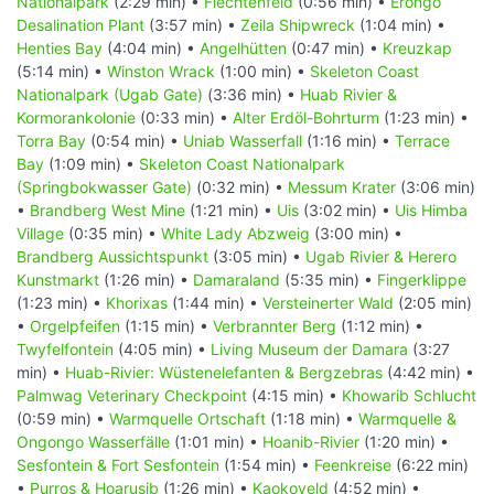
Nationalpark
(2:29 min) •
Flechtenfeld
(0:56 min) •
Erongo
Desalination Plant
(3:57 min) •
Zeila Shipwreck
(1:04 min) •
Henties Bay
(4:04 min) •
Angelhütten
(0:47 min) •
Kreuzkap
(5:14 min) •
Winston Wrack
(1:00 min) •
Skeleton Coast
Nationalpark (Ugab Gate)
(3:36 min) •
Huab Rivier &
Kormorankolonie
(0:33 min) •
Alter Erdöl-Bohrturm
(1:23 min) •
Torra Bay
(0:54 min) •
Uniab Wasserfall
(1:16 min) •
Terrace
Bay
(1:09 min) •
Skeleton Coast Nationalpark
(Springbokwasser Gate)
(0:32 min) •
Messum Krater
(3:06 min)
•
Brandberg West Mine
(1:21 min) •
Uis
(3:02 min) •
Uis Himba
Village
(0:35 min) •
White Lady Abzweig
(3:00 min) •
Brandberg Aussichtspunkt
(3:05 min) •
Ugab Rivier & Herero
Kunstmarkt
(1:26 min) •
Damaraland
(5:35 min) •
Fingerklippe
(1:23 min) •
Khorixas
(1:44 min) •
Versteinerter Wald
(2:05 min)
•
Orgelpfeifen
(1:15 min) •
Verbrannter Berg
(1:12 min) •
Twyfelfontein
(4:05 min) •
Living Museum der Damara
(3:27
min) •
Huab-Rivier: Wüstenelefanten & Bergzebras
(4:42 min) •
Palmwag Veterinary Checkpoint
(4:15 min) •
Khowarib Schlucht
(0:59 min) •
Warmquelle Ortschaft
(1:18 min) •
Warmquelle &
Ongongo Wasserfälle
(1:01 min) •
Hoanib-Rivier
(1:20 min) •
Sesfontein & Fort Sesfontein
(1:54 min) •
Feenkreise
(6:22 min)
•
Purros & Hoarusib
(1:26 min) •
Kaokoveld
(4:52 min) •