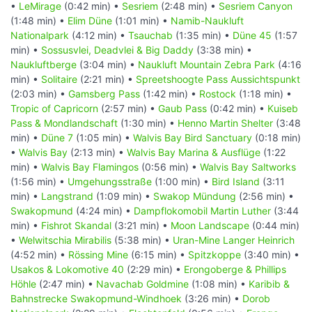
•
LeMirage
(0:42 min) •
Sesriem
(2:48 min) •
Sesriem Canyon
(1:48 min) •
Elim Düne
(1:01 min) •
Namib-Naukluft
Nationalpark
(4:12 min) •
Tsauchab
(1:35 min) •
Düne 45
(1:57
min) •
Sossusvlei, Deadvlei & Big Daddy
(3:38 min) •
Naukluftberge
(3:04 min) •
Naukluft Mountain Zebra Park
(4:16
min) •
Solitaire
(2:21 min) •
Spreetshoogte Pass Aussichtspunkt
(2:03 min) •
Gamsberg Pass
(1:42 min) •
Rostock
(1:18 min) •
Tropic of Capricorn
(2:57 min) •
Gaub Pass
(0:42 min) •
Kuiseb
Pass & Mondlandschaft
(1:30 min) •
Henno Martin Shelter
(3:48
min) •
Düne 7
(1:05 min) •
Walvis Bay Bird Sanctuary
(0:18 min)
•
Walvis Bay
(2:13 min) •
Walvis Bay Marina & Ausflüge
(1:22
min) •
Walvis Bay Flamingos
(0:56 min) •
Walvis Bay Saltworks
(1:56 min) •
Umgehungsstraße
(1:00 min) •
Bird Island
(3:11
min) •
Langstrand
(1:09 min) •
Swakop Mündung
(2:56 min) •
Swakopmund
(4:24 min) •
Dampflokomobil Martin Luther
(3:44
min) •
Fishrot Skandal
(3:21 min) •
Moon Landscape
(0:44 min)
•
Welwitschia Mirabilis
(5:38 min) •
Uran-Mine Langer Heinrich
(4:52 min) •
Rössing Mine
(6:15 min) •
Spitzkoppe
(3:40 min) •
Usakos & Lokomotive 40
(2:29 min) •
Erongoberge & Phillips
Höhle
(2:47 min) •
Navachab Goldmine
(1:08 min) •
Karibib &
Bahnstrecke Swakopmund-Windhoek
(3:26 min) •
Dorob