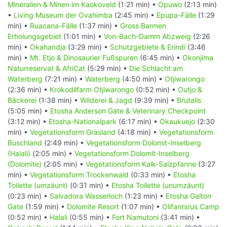
Mineralien & Minen im Kaokoveld
(1:21 min) •
Opuwo
(2:13 min)
•
Living Museum der Ovahimba
(2:45 min) •
Epupa-Fälle
(1:29
min) •
Ruacana-Fälle
(1:37 min) •
Gross Barmen
Erholungsgebiet
(1:01 min) •
Von-Bach-Damm Abzweig
(2:26
min) •
Okahandja
(3:29 min) •
Schutzgebiete & Erindi
(3:46
min) •
Mt. Etjo & Dinosaurier Fußspuren
(6:45 min) •
Okonjima
Naturreservat & AfriCat
(5:29 min) •
Die Schlacht am
Waterberg
(7:21 min) •
Waterberg
(4:50 min) •
Otjiwarongo
(2:36 min) •
Krokodilfarm Otjiwarongo
(0:52 min) •
Outjo &
Bäckerei
(1:38 min) •
Wilderei & Jagd
(9:39 min) •
Brutalis
(5:05 min) •
Etosha Anderson Gate & Veterinary Checkpoint
(3:12 min) •
Etosha-Nationalpark
(6:17 min) •
Okaukuejo
(2:30
min) •
Vegetationsform Grasland
(4:18 min) •
Vegetationsform
Buschland
(2:49 min) •
Vegetationsform Dolomit-Inselberg
(Halali)
(2:05 min) •
Vegetationsform Dolomit-Inselberg
(Dolomite)
(2:05 min) •
Vegetationsform Kalk-Salzpfanne
(3:27
min) •
Vegetationsform Trockenwald
(0:33 min) •
Etosha
Toilette (umzäunt)
(0:31 min) •
Etosha Toilette (unumzäunt)
(0:23 min) •
Salvadora Wasserloch
(1:23 min) •
Etosha Galton
Gate
(1:59 min) •
Dolomite Resort
(1:07 min) •
Olifantsrus Camp
(0:52 min) •
Halali
(0:55 min) •
Fort Namutoni
(3:41 min) •