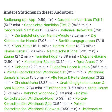
Andere Stationen in dieser Audiotour:
Bedienung der App
(0:59 min) •
Geschichte Namibias (Teil 1)
(5:27 min) •
Geschichte Namibias (Teil 2)
(8:35 min) •
Geographie Namibias
(3:58 min) •
Kalahari-Halbwüste
(7:45
min) •
Die Entstehung der Namib-Wüste
(8:28 min) •
Die
Kleintiere der Namib
(7:08 min) •
Bevölkerungsgruppen
(7:16
min) •
San-Kultur
(6:11 min) •
Herero-Kultur
(3:03 min) •
Himba-Kultur
(3:23 min) •
Namibische Küche
(5:05 min) •
Zäune
(2:12 min) •
Termitenhügel
(3:39 min) •
Mopane-Bäume
(2:50 min) •
Kameldorn-Bäume
(3:49 min) •
Rest-Areas
(1:01
min) •
Gobabis
(2:29 min) •
Flughafen Hosea Kutako
(3:56 min)
•
Polizei-Kontrollstation Windhoek Ost
(0:59 min) •
Windhoek
damals & heute
(5:05 min) •
Alte Feste & Reiterdenkmal
(3:22
min) •
Christuskirche
(2:35 min) •
Unabhängigkeitsmuseum &
Sam Nujoma
(2:30 min) •
Tintenpalast
(1:59 min) •
State House
(1:24 min) •
Bahnhof Windhoek
(1:40 min) •
Polizei-
Kontrollstation Windhoek-Nord
(0:59 min) •
Polizei-
Kontrollstation Windhoek-Süd
(0:59 min) •
Polizei-
Kontrollstation Windhoek-Südwest
(0:59 min) •
Heldenacker