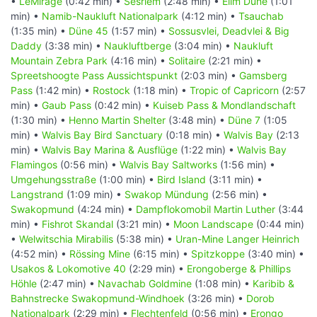
•
LeMirage
(0:42 min) •
Sesriem
(2:48 min) •
Elim Düne
(1:01
min) •
Namib-Naukluft Nationalpark
(4:12 min) •
Tsauchab
(1:35 min) •
Düne 45
(1:57 min) •
Sossusvlei, Deadvlei & Big
Daddy
(3:38 min) •
Naukluftberge
(3:04 min) •
Naukluft
Mountain Zebra Park
(4:16 min) •
Solitaire
(2:21 min) •
Spreetshoogte Pass Aussichtspunkt
(2:03 min) •
Gamsberg
Pass
(1:42 min) •
Rostock
(1:18 min) •
Tropic of Capricorn
(2:57
min) •
Gaub Pass
(0:42 min) •
Kuiseb Pass & Mondlandschaft
(1:30 min) •
Henno Martin Shelter
(3:48 min) •
Düne 7
(1:05
min) •
Walvis Bay Bird Sanctuary
(0:18 min) •
Walvis Bay
(2:13
min) •
Walvis Bay Marina & Ausflüge
(1:22 min) •
Walvis Bay
Flamingos
(0:56 min) •
Walvis Bay Saltworks
(1:56 min) •
Umgehungsstraße
(1:00 min) •
Bird Island
(3:11 min) •
Langstrand
(1:09 min) •
Swakop Mündung
(2:56 min) •
Swakopmund
(4:24 min) •
Dampflokomobil Martin Luther
(3:44
min) •
Fishrot Skandal
(3:21 min) •
Moon Landscape
(0:44 min)
•
Welwitschia Mirabilis
(5:38 min) •
Uran-Mine Langer Heinrich
(4:52 min) •
Rössing Mine
(6:15 min) •
Spitzkoppe
(3:40 min) •
Usakos & Lokomotive 40
(2:29 min) •
Erongoberge & Phillips
Höhle
(2:47 min) •
Navachab Goldmine
(1:08 min) •
Karibib &
Bahnstrecke Swakopmund-Windhoek
(3:26 min) •
Dorob
Nationalpark
(2:29 min) •
Flechtenfeld
(0:56 min) •
Erongo