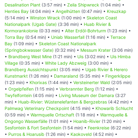
Desalination Plant
(3:57 min) •
Zeila Shipwreck
(1:04 min) •
Henties Bay
(4:04 min) •
Angelhütten
(0:47 min) •
Kreuzkap
(5:14 min) •
Winston Wrack
(1:00 min) •
Skeleton Coast
Nationalpark (Ugab Gate)
(3:36 min) •
Huab Rivier &
Kormorankolonie
(0:33 min) •
Alter Erdöl-Bohrturm
(1:23 min) •
Torra Bay
(0:54 min) •
Uniab Wasserfall
(1:16 min) •
Terrace
Bay
(1:09 min) •
Skeleton Coast Nationalpark
(Springbokwasser Gate)
(0:32 min) •
Messum Krater
(3:06 min)
•
Brandberg West Mine
(1:21 min) •
Uis
(3:02 min) •
Uis Himba
Village
(0:35 min) •
White Lady Abzweig
(3:00 min) •
Brandberg Aussichtspunkt
(3:05 min) •
Ugab Rivier & Herero
Kunstmarkt
(1:26 min) •
Damaraland
(5:35 min) •
Fingerklippe
(1:23 min) •
Khorixas
(1:44 min) •
Versteinerter Wald
(2:05 min)
•
Orgelpfeifen
(1:15 min) •
Verbrannter Berg
(1:12 min) •
Twyfelfontein
(4:05 min) •
Living Museum der Damara
(3:27
min) •
Huab-Rivier: Wüstenelefanten & Bergzebras
(4:42 min) •
Palmwag Veterinary Checkpoint
(4:15 min) •
Khowarib Schlucht
(0:59 min) •
Warmquelle Ortschaft
(1:18 min) •
Warmquelle &
Ongongo Wasserfälle
(1:01 min) •
Hoanib-Rivier
(1:20 min) •
Sesfontein & Fort Sesfontein
(1:54 min) •
Feenkreise
(6:22 min)
•
Purros & Hoarusib
(1:26 min) •
Kaokoveld
(4:52 min) •