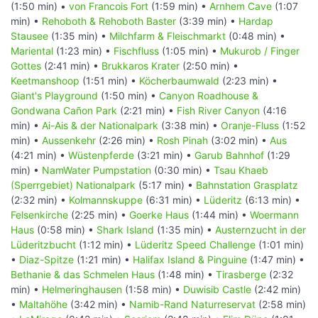
(1:50 min) •
von Francois Fort
(1:59 min) •
Arnhem Cave
(1:07
min) •
Rehoboth & Rehoboth Baster
(3:39 min) •
Hardap
Stausee
(1:35 min) •
Milchfarm & Fleischmarkt
(0:48 min) •
Mariental
(1:23 min) •
Fischfluss
(1:05 min) •
Mukurob / Finger
Gottes
(2:41 min) •
Brukkaros Krater
(2:50 min) •
Keetmanshoop
(1:51 min) •
Köcherbaumwald
(2:23 min) •
Giant's Playground
(1:50 min) •
Canyon Roadhouse &
Gondwana Cañon Park
(2:21 min) •
Fish River Canyon
(4:16
min) •
Ai-Ais & der Nationalpark
(3:38 min) •
Oranje-Fluss
(1:52
min) •
Aussenkehr
(2:26 min) •
Rosh Pinah
(3:02 min) •
Aus
(4:21 min) •
Wüstenpferde
(3:21 min) •
Garub Bahnhof
(1:29
min) •
NamWater Pumpstation
(0:30 min) •
Tsau Khaeb
(Sperrgebiet) Nationalpark
(5:17 min) •
Bahnstation Grasplatz
(2:32 min) •
Kolmannskuppe
(6:31 min) •
Lüderitz
(6:13 min) •
Felsenkirche
(2:25 min) •
Goerke Haus
(1:44 min) •
Woermann
Haus
(0:58 min) •
Shark Island
(1:35 min) •
Austernzucht in der
Lüderitzbucht
(1:12 min) •
Lüderitz Speed Challenge
(1:01 min)
•
Diaz-Spitze
(1:21 min) •
Halifax Island & Pinguine
(1:47 min) •
Bethanie & das Schmelen Haus
(1:48 min) •
Tirasberge
(2:32
min) •
Helmeringhausen
(1:58 min) •
Duwisib Castle
(2:42 min)
•
Maltahöhe
(3:42 min) •
Namib-Rand Naturreservat
(2:58 min)