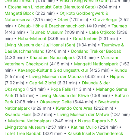
Onkoshi Resort
(1:14 min) •
Etosha King Nehale Gate
(2:06 min)
•
Etosha Van Lindequist Gate (Namutoni Gate)
(2:04 min) •
Mangetti Block
(2:22 min) •
Otjikoto Goldbergwerk &
Naturreservat
(2:15 min) •
Otavi
(1:12 min) •
Otavi-Berge
(2:52
min) •
Ghaub-Höhle & Drachenhauchloch
(4:19 min) •
Tsumeb
(4:43 min) •
Tsumeb Museum
(1:09 min) •
Lake Otjikoto
(3:36
min) •
Hoba-Meteorit
(3:06 min) •
Grootfontein
(2:31 min) •
Living Museum der Ju/‘Hoansi (San)
(1:34 min) •
Tsumkwe &
Das Buschmannland
(3:46 min) •
Dorsland Trekker Baobab
(4:33 min) •
Khaudum Nationalpark
(2:13 min) •
Mururani
Veterinary Checkpoint
(4:15 min) •
Mangetti Nationalpark
(1:52
min) •
Kavango-Kultur & Siedlungsstruktur
(4:25 min) •
Rundu
(2:57 min) •
Living Museum der Mbunza
(4:42 min) •
Hippos
(7:02 min) •
Caprivi-Zipfel
(6:31 min) •
Divundu & der
Okavango
(1:24 min) •
Popa Falls
(1:13 min) •
Mahango Game
Park
(1:54 min) •
Living Museum der Khwe
(1:58 min) •
Buffalo
Park
(2:08 min) •
Okavango Delta
(5:44 min) •
Bwabwata
Nationalpark
(6:29 min) •
Kwando Core Area
(2:22 min) •
Kwando Fluss
(5:22 min) •
Living Museum der Mafwe
(1:37 min)
•
Mudumu Nationalpark
(2:49 min) •
Nkasa Rupara NP &
Livingstone Museum
(2:57 min) •
Katima Mulilo
(2:24 min) •
Toilet Tree Baobab
(3:01 min) •
Kasikili Insel & Vierländereck