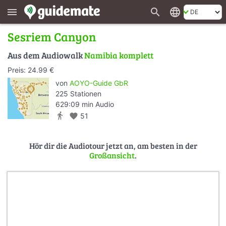
search
language
menu
Sesriem Canyon
Aus dem Audiowalk
Namibia komplett
Preis: 24.99 €
von
AOYO-Guide GbR
225 Stationen
629:09 min Audio
directions_walk
favorite
51
Hör dir die Audiotour jetzt an, am besten in der
Großansicht
.