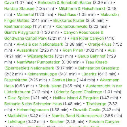
Cave
(1:07 min) •
Rehoboth & Rehoboth Baster
(3:39 min) •
Hardap Stausee
(1:35 min) •
Milchfarm & Fleischmarkt
(0:48
min) •
Mariental
(1:23 min) •
Fischfluss
(1:05 min) •
Mukurob /
Finger Gottes
(2:41 min) •
Brukkaros Krater
(2:50 min) •
Keetmanshoop
(1:51 min) •
Köcherbaumwald
(2:23 min) •
Giant's Playground
(1:50 min) •
Canyon Roadhouse &
Gondwana Cañon Park
(2:21 min) •
Fish River Canyon
(4:16
min) •
Ai-Ais & der Nationalpark
(3:38 min) •
Oranje-Fluss
(1:52
min) •
Aussenkehr
(2:26 min) •
Rosh Pinah
(3:02 min) •
Aus
(4:21 min) •
Wüstenpferde
(3:21 min) •
Garub Bahnhof
(1:29
min) •
NamWater Pumpstation
(0:30 min) •
Tsau Khaeb
(Sperrgebiet) Nationalpark
(5:17 min) •
Bahnstation Grasplatz
(2:32 min) •
Kolmannskuppe
(6:31 min) •
Lüderitz
(6:13 min) •
Felsenkirche
(2:25 min) •
Goerke Haus
(1:44 min) •
Woermann
Haus
(0:58 min) •
Shark Island
(1:35 min) •
Austernzucht in der
Lüderitzbucht
(1:12 min) •
Lüderitz Speed Challenge
(1:01 min)
•
Diaz-Spitze
(1:21 min) •
Halifax Island & Pinguine
(1:47 min) •
Bethanie & das Schmelen Haus
(1:48 min) •
Tirasberge
(2:32
min) •
Helmeringhausen
(1:58 min) •
Duwisib Castle
(2:42 min)
•
Maltahöhe
(3:42 min) •
Namib-Rand Naturreservat
(2:58 min)
•
LeMirage
(0:42 min) •
Sesriem
(2:48 min) •
Sesriem Canyon