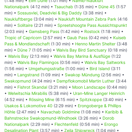
(1:48 min) •
Elim Düne
(1:01 min) •
Namib-Naukluft
Nationalpark
(4:12 min) •
Tsauchab
(1:35 min) •
Düne 45
(1:57
min) •
Sossusvlei, Deadvlei & Big Daddy
(3:38 min) •
Naukluftberge
(3:04 min) •
Naukluft Mountain Zebra Park
(4:16
min) •
Solitaire
(2:21 min) •
Spreetshoogte Pass Aussichtspunkt
(2:03 min) •
Gamsberg Pass
(1:42 min) •
Rostock
(1:18 min) •
Tropic of Capricorn
(2:57 min) •
Gaub Pass
(0:42 min) •
Kuiseb
Pass & Mondlandschaft
(1:30 min) •
Henno Martin Shelter
(3:48
min) •
Düne 7
(1:05 min) •
Walvis Bay Bird Sanctuary
(0:18 min)
•
Walvis Bay
(2:13 min) •
Walvis Bay Marina & Ausflüge
(1:22
min) •
Walvis Bay Flamingos
(0:56 min) •
Walvis Bay Saltworks
(1:56 min) •
Umgehungsstraße
(1:00 min) •
Bird Island
(3:11
min) •
Langstrand
(1:09 min) •
Swakop Mündung
(2:56 min) •
Swakopmund
(4:24 min) •
Dampflokomobil Martin Luther
(3:44
min) •
Fishrot Skandal
(3:21 min) •
Moon Landscape
(0:44 min)
•
Welwitschia Mirabilis
(5:38 min) •
Uran-Mine Langer Heinrich
(4:52 min) •
Rössing Mine
(6:15 min) •
Spitzkoppe
(3:40 min) •
Usakos & Lokomotive 40
(2:29 min) •
Erongoberge & Phillips
Höhle
(2:47 min) •
Navachab Goldmine
(1:08 min) •
Karibib &
Bahnstrecke Swakopmund-Windhoek
(3:26 min) •
Dorob
Nationalpark
(2:29 min) •
Flechtenfeld
(0:56 min) •
Erongo
Desalination Plant
(3:57 min) •
Zeila Shipwreck
(1:04 min) •