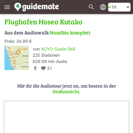
search
language
menu
Flughafen Hosea Kutako
Aus dem Audiowalk
Namibia komplett
Preis: 24.99 €
von
AOYO-Guide GbR
225 Stationen
629:09 min Audio
directions_walk
favorite
51
Hör dir die Audiotour jetzt an, am besten in der
Großansicht
.