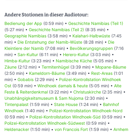
Andere Stationen in dieser Audiotour:
Bedienung der App
(0:59 min) •
Geschichte Namibias (Teil 1)
(5:27 min) •
Geschichte Namibias (Teil 2)
(8:35 min) •
Geographie Namibias
(3:58 min) •
Kalahari-Halbwüste
(7:45
min) •
Die Entstehung der Namib-Wüste
(8:28 min) •
Die
Kleintiere der Namib
(7:08 min) •
Bevölkerungsgruppen
(7:16
min) •
San-Kultur
(6:11 min) •
Herero-Kultur
(3:03 min) •
Himba-Kultur
(3:23 min) •
Namibische Küche
(5:05 min) •
Zäune
(2:12 min) •
Termitenhügel
(3:39 min) •
Mopane-Bäume
(2:50 min) •
Kameldorn-Bäume
(3:49 min) •
Rest-Areas
(1:01
min) •
Gobabis
(2:29 min) •
Polizei-Kontrollstation Windhoek
Ost
(0:59 min) •
Windhoek damals & heute
(5:05 min) •
Alte
Feste & Reiterdenkmal
(3:22 min) •
Christuskirche
(2:35 min) •
Unabhängigkeitsmuseum & Sam Nujoma
(2:30 min) •
Tintenpalast
(1:59 min) •
State House
(1:24 min) •
Bahnhof
Windhoek
(1:40 min) •
Polizei-Kontrollstation Windhoek-Nord
(0:59 min) •
Polizei-Kontrollstation Windhoek-Süd
(0:59 min) •
Polizei-Kontrollstation Windhoek-Südwest
(0:59 min) •
Heldenacker
(1:50 min) •
von Francois Fort
(1:59 min) •
Arnhem