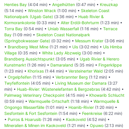
Henties Bay
(4:04 min) •
Angelhütten
(0:47 min) •
Kreuzkap
(5:14 min) •
Winston Wrack
(1:00 min) •
Skeleton Coast
Nationalpark (Ugab Gate)
(3:36 min) •
Huab Rivier &
Kormorankolonie
(0:33 min) •
Alter Erdöl-Bohrturm
(1:23 min) •
Torra Bay
(0:54 min) •
Uniab Wasserfall
(1:16 min) •
Terrace
Bay
(1:09 min) •
Skeleton Coast Nationalpark
(Springbokwasser Gate)
(0:32 min) •
Messum Krater
(3:06 min)
•
Brandberg West Mine
(1:21 min) •
Uis
(3:02 min) •
Uis Himba
Village
(0:35 min) •
White Lady Abzweig
(3:00 min) •
Brandberg Aussichtspunkt
(3:05 min) •
Ugab Rivier & Herero
Kunstmarkt
(1:26 min) •
Damaraland
(5:35 min) •
Fingerklippe
(1:23 min) •
Khorixas
(1:44 min) •
Versteinerter Wald
(2:05 min)
•
Orgelpfeifen
(1:15 min) •
Verbrannter Berg
(1:12 min) •
Twyfelfontein
(4:05 min) •
Living Museum der Damara
(3:27
min) •
Huab-Rivier: Wüstenelefanten & Bergzebras
(4:42 min) •
Palmwag Veterinary Checkpoint
(4:15 min) •
Khowarib Schlucht
(0:59 min) •
Warmquelle Ortschaft
(1:18 min) •
Warmquelle &
Ongongo Wasserfälle
(1:01 min) •
Hoanib-Rivier
(1:20 min) •
Sesfontein & Fort Sesfontein
(1:54 min) •
Feenkreise
(6:22 min)
•
Purros & Hoarusib
(1:26 min) •
Kaokoveld
(4:52 min) •
Mineralien & Minen im Kaokoveld
(1:21 min) •
Opuwo
(2:13 min)