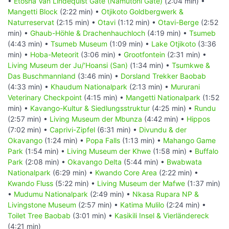
•
Etosha Van Lindequist Gate (Namutoni Gate)
(2:04 min) •
Mangetti Block
(2:22 min) •
Otjikoto Goldbergwerk &
Naturreservat
(2:15 min) •
Otavi
(1:12 min) •
Otavi-Berge
(2:52
min) •
Ghaub-Höhle & Drachenhauchloch
(4:19 min) •
Tsumeb
(4:43 min) •
Tsumeb Museum
(1:09 min) •
Lake Otjikoto
(3:36
min) •
Hoba-Meteorit
(3:06 min) •
Grootfontein
(2:31 min) •
Living Museum der Ju/‘Hoansi (San)
(1:34 min) •
Tsumkwe &
Das Buschmannland
(3:46 min) •
Dorsland Trekker Baobab
(4:33 min) •
Khaudum Nationalpark
(2:13 min) •
Mururani
Veterinary Checkpoint
(4:15 min) •
Mangetti Nationalpark
(1:52
min) •
Kavango-Kultur & Siedlungsstruktur
(4:25 min) •
Rundu
(2:57 min) •
Living Museum der Mbunza
(4:42 min) •
Hippos
(7:02 min) •
Caprivi-Zipfel
(6:31 min) •
Divundu & der
Okavango
(1:24 min) •
Popa Falls
(1:13 min) •
Mahango Game
Park
(1:54 min) •
Living Museum der Khwe
(1:58 min) •
Buffalo
Park
(2:08 min) •
Okavango Delta
(5:44 min) •
Bwabwata
Nationalpark
(6:29 min) •
Kwando Core Area
(2:22 min) •
Kwando Fluss
(5:22 min) •
Living Museum der Mafwe
(1:37 min)
•
Mudumu Nationalpark
(2:49 min) •
Nkasa Rupara NP &
Livingstone Museum
(2:57 min) •
Katima Mulilo
(2:24 min) •
Toilet Tree Baobab
(3:01 min) •
Kasikili Insel & Vierländereck
(4:21 min)