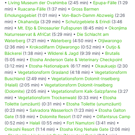
•
Living Museum der Ovahimba
(2:45 min) •
Epupa-Fälle
(1:29
min) •
Ruacana-Fälle
(1:37 min) •
Gross Barmen
Erholungsgebiet
(1:01 min) •
Von-Bach-Damm Abzweig
(2:26
min) •
Okahandja
(3:29 min) •
Schutzgebiete & Erindi
(3:46
min) •
Mt. Etjo & Dinosaurier Fußspuren
(6:45 min) •
Okonjima
Naturreservat & AfriCat
(5:29 min) •
Die Schlacht am
Waterberg
(7:21 min) •
Waterberg
(4:50 min) •
Otjiwarongo
(2:36 min) •
Krokodilfarm Otjiwarongo
(0:52 min) •
Outjo &
Bäckerei
(1:38 min) •
Wilderei & Jagd
(9:39 min) •
Brutalis
(5:05 min) •
Etosha Anderson Gate & Veterinary Checkpoint
(3:12 min) •
Etosha-Nationalpark
(6:17 min) •
Okaukuejo
(2:30
min) •
Vegetationsform Grasland
(4:18 min) •
Vegetationsform
Buschland
(2:49 min) •
Vegetationsform Dolomit-Inselberg
(Halali)
(2:05 min) •
Vegetationsform Dolomit-Inselberg
(Dolomite)
(2:05 min) •
Vegetationsform Kalk-Salzpfanne
(3:27
min) •
Vegetationsform Trockenwald
(0:33 min) •
Etosha
Toilette (umzäunt)
(0:31 min) •
Etosha Toilette (unumzäunt)
(0:23 min) •
Salvadora Wasserloch
(1:23 min) •
Etosha Galton
Gate
(1:59 min) •
Dolomite Resort
(1:07 min) •
Olifantsrus Camp
(0:52 min) •
Halali
(0:55 min) •
Fort Namutoni
(3:41 min) •
Onkoshi Resort
(1:14 min) •
Etosha King Nehale Gate
(2:06 min)