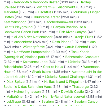
min) •
Rehoboth & Rehoboth Baster
(3:39 min) •
Hardap
Stausee
(1:35 min) •
Milchfarm & Fleischmarkt
(0:48 min) •
Mariental
(1:23 min) •
Fischfluss
(1:05 min) •
Mukurob / Finger
Gottes
(2:41 min) •
Brukkaros Krater
(2:50 min) •
Keetmanshoop
(1:51 min) •
Köcherbaumwald
(2:23 min) •
Giant's Playground
(1:50 min) •
Canyon Roadhouse &
Gondwana Cañon Park
(2:21 min) •
Fish River Canyon
(4:16
min) •
Ai-Ais & der Nationalpark
(3:38 min) •
Oranje-Fluss
(1:52
min) •
Aussenkehr
(2:26 min) •
Rosh Pinah
(3:02 min) •
Aus
(4:21 min) •
Wüstenpferde
(3:21 min) •
Garub Bahnhof
(1:29
min) •
NamWater Pumpstation
(0:30 min) •
Tsau Khaeb
(Sperrgebiet) Nationalpark
(5:17 min) •
Bahnstation Grasplatz
(2:32 min) •
Kolmannskuppe
(6:31 min) •
Lüderitz
(6:13 min) •
Felsenkirche
(2:25 min) •
Goerke Haus
(1:44 min) •
Woermann
Haus
(0:58 min) •
Shark Island
(1:35 min) •
Austernzucht in der
Lüderitzbucht
(1:12 min) •
Lüderitz Speed Challenge
(1:01 min)
•
Diaz-Spitze
(1:21 min) •
Halifax Island & Pinguine
(1:47 min) •
Bethanie & das Schmelen Haus
(1:48 min) •
Tirasberge
(2:32
min) •
Helmeringhausen
(1:58 min) •
Duwisib Castle
(2:42 min)
•
Maltahöhe
(3:42 min) •
Namib-Rand Naturreservat
(2:58 min)
•
LeMirage
(0:42 min) •
Sesriem
(2:48 min) •
Sesriem Canyon