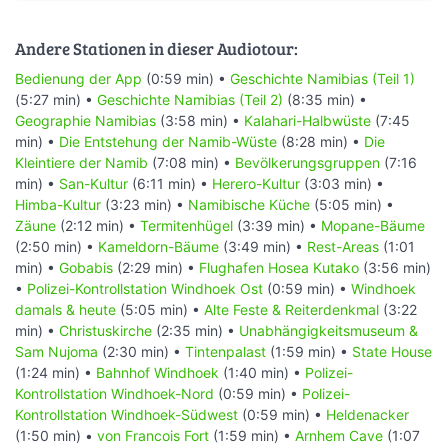
Andere Stationen in dieser Audiotour:
Bedienung der App
(0:59 min) •
Geschichte Namibias (Teil 1)
(5:27 min) •
Geschichte Namibias (Teil 2)
(8:35 min) •
Geographie Namibias
(3:58 min) •
Kalahari-Halbwüste
(7:45
min) •
Die Entstehung der Namib-Wüste
(8:28 min) •
Die
Kleintiere der Namib
(7:08 min) •
Bevölkerungsgruppen
(7:16
min) •
San-Kultur
(6:11 min) •
Herero-Kultur
(3:03 min) •
Himba-Kultur
(3:23 min) •
Namibische Küche
(5:05 min) •
Zäune
(2:12 min) •
Termitenhügel
(3:39 min) •
Mopane-Bäume
(2:50 min) •
Kameldorn-Bäume
(3:49 min) •
Rest-Areas
(1:01
min) •
Gobabis
(2:29 min) •
Flughafen Hosea Kutako
(3:56 min)
•
Polizei-Kontrollstation Windhoek Ost
(0:59 min) •
Windhoek
damals & heute
(5:05 min) •
Alte Feste & Reiterdenkmal
(3:22
min) •
Christuskirche
(2:35 min) •
Unabhängigkeitsmuseum &
Sam Nujoma
(2:30 min) •
Tintenpalast
(1:59 min) •
State House
(1:24 min) •
Bahnhof Windhoek
(1:40 min) •
Polizei-
Kontrollstation Windhoek-Nord
(0:59 min) •
Polizei-
Kontrollstation Windhoek-Südwest
(0:59 min) •
Heldenacker
(1:50 min) •
von Francois Fort
(1:59 min) •
Arnhem Cave
(1:07