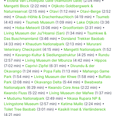
•
Etosha Van Lindequist Gate (Namutoni Gate)
(2:04 min) •
Mangetti Block
(2:22 min) •
Otjikoto Goldbergwerk &
Naturreservat
(2:15 min) •
Otavi
(1:12 min) •
Otavi-Berge
(2:52
min) •
Ghaub-Höhle & Drachenhauchloch
(4:19 min) •
Tsumeb
(4:43 min) •
Tsumeb Museum
(1:09 min) •
Lake Otjikoto
(3:36
min) •
Hoba-Meteorit
(3:06 min) •
Grootfontein
(2:31 min) •
Living Museum der Ju/‘Hoansi (San)
(1:34 min) •
Tsumkwe &
Das Buschmannland
(3:46 min) •
Dorsland Trekker Baobab
(4:33 min) •
Khaudum Nationalpark
(2:13 min) •
Mururani
Veterinary Checkpoint
(4:15 min) •
Mangetti Nationalpark
(1:52
min) •
Kavango-Kultur & Siedlungsstruktur
(4:25 min) •
Rundu
(2:57 min) •
Living Museum der Mbunza
(4:42 min) •
Hippos
(7:02 min) •
Caprivi-Zipfel
(6:31 min) •
Divundu & der
Okavango
(1:24 min) •
Popa Falls
(1:13 min) •
Mahango Game
Park
(1:54 min) •
Living Museum der Khwe
(1:58 min) •
Buffalo
Park
(2:08 min) •
Okavango Delta
(5:44 min) •
Bwabwata
Nationalpark
(6:29 min) •
Kwando Core Area
(2:22 min) •
Kwando Fluss
(5:22 min) •
Living Museum der Mafwe
(1:37 min)
•
Mudumu Nationalpark
(2:49 min) •
Nkasa Rupara NP &
Livingstone Museum
(2:57 min) •
Katima Mulilo
(2:24 min) •
Toilet Tree Baobab
(3:01 min) •
Kasikili Insel & Vierländereck
(4:21 min)