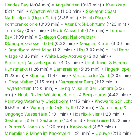
Henties Bay
(4:04 min) •
Angelhütten
(0:47 min) •
Kreuzkap
(5:14 min) •
Winston Wrack
(1:00 min) •
Skeleton Coast
Nationalpark (Ugab Gate)
(3:36 min) •
Huab Rivier &
Kormorankolonie
(0:33 min) •
Alter Erdöl-Bohrturm
(1:23 min) •
Torra Bay
(0:54 min) •
Uniab Wasserfall
(1:16 min) •
Terrace
Bay
(1:09 min) •
Skeleton Coast Nationalpark
(Springbokwasser Gate)
(0:32 min) •
Messum Krater
(3:06 min)
•
Brandberg West Mine
(1:21 min) •
Uis
(3:02 min) •
Uis Himba
Village
(0:35 min) •
White Lady Abzweig
(3:00 min) •
Brandberg Aussichtspunkt
(3:05 min) •
Ugab Rivier & Herero
Kunstmarkt
(1:26 min) •
Damaraland
(5:35 min) •
Fingerklippe
(1:23 min) •
Khorixas
(1:44 min) •
Versteinerter Wald
(2:05 min)
•
Orgelpfeifen
(1:15 min) •
Verbrannter Berg
(1:12 min) •
Twyfelfontein
(4:05 min) •
Living Museum der Damara
(3:27
min) •
Huab-Rivier: Wüstenelefanten & Bergzebras
(4:42 min) •
Palmwag Veterinary Checkpoint
(4:15 min) •
Khowarib Schlucht
(0:59 min) •
Warmquelle Ortschaft
(1:18 min) •
Warmquelle &
Ongongo Wasserfälle
(1:01 min) •
Hoanib-Rivier
(1:20 min) •
Sesfontein & Fort Sesfontein
(1:54 min) •
Feenkreise
(6:22 min)
•
Purros & Hoarusib
(1:26 min) •
Kaokoveld
(4:52 min) •
Mineralien & Minen im Kaokoveld
(1:21 min) •
Opuwo
(2:13 min)