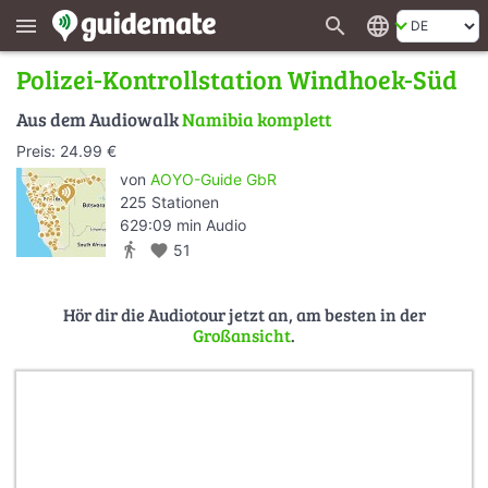
search
language
menu
Polizei-Kontrollstation Windhoek-Süd
Aus dem Audiowalk
Namibia komplett
Preis: 24.99 €
von
AOYO-Guide GbR
225 Stationen
629:09 min Audio
directions_walk
favorite
51
Hör dir die Audiotour jetzt an, am besten in der
Großansicht
.