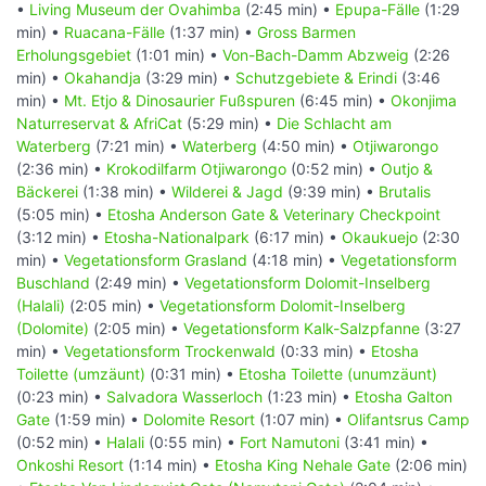
•
Living Museum der Ovahimba
(2:45 min) •
Epupa-Fälle
(1:29
min) •
Ruacana-Fälle
(1:37 min) •
Gross Barmen
Erholungsgebiet
(1:01 min) •
Von-Bach-Damm Abzweig
(2:26
min) •
Okahandja
(3:29 min) •
Schutzgebiete & Erindi
(3:46
min) •
Mt. Etjo & Dinosaurier Fußspuren
(6:45 min) •
Okonjima
Naturreservat & AfriCat
(5:29 min) •
Die Schlacht am
Waterberg
(7:21 min) •
Waterberg
(4:50 min) •
Otjiwarongo
(2:36 min) •
Krokodilfarm Otjiwarongo
(0:52 min) •
Outjo &
Bäckerei
(1:38 min) •
Wilderei & Jagd
(9:39 min) •
Brutalis
(5:05 min) •
Etosha Anderson Gate & Veterinary Checkpoint
(3:12 min) •
Etosha-Nationalpark
(6:17 min) •
Okaukuejo
(2:30
min) •
Vegetationsform Grasland
(4:18 min) •
Vegetationsform
Buschland
(2:49 min) •
Vegetationsform Dolomit-Inselberg
(Halali)
(2:05 min) •
Vegetationsform Dolomit-Inselberg
(Dolomite)
(2:05 min) •
Vegetationsform Kalk-Salzpfanne
(3:27
min) •
Vegetationsform Trockenwald
(0:33 min) •
Etosha
Toilette (umzäunt)
(0:31 min) •
Etosha Toilette (unumzäunt)
(0:23 min) •
Salvadora Wasserloch
(1:23 min) •
Etosha Galton
Gate
(1:59 min) •
Dolomite Resort
(1:07 min) •
Olifantsrus Camp
(0:52 min) •
Halali
(0:55 min) •
Fort Namutoni
(3:41 min) •
Onkoshi Resort
(1:14 min) •
Etosha King Nehale Gate
(2:06 min)