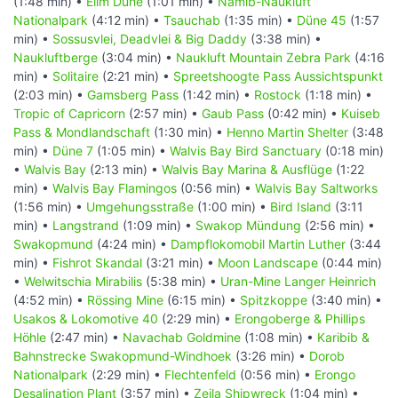
(1:48 min) •
Elim Düne
(1:01 min) •
Namib-Naukluft
Nationalpark
(4:12 min) •
Tsauchab
(1:35 min) •
Düne 45
(1:57
min) •
Sossusvlei, Deadvlei & Big Daddy
(3:38 min) •
Naukluftberge
(3:04 min) •
Naukluft Mountain Zebra Park
(4:16
min) •
Solitaire
(2:21 min) •
Spreetshoogte Pass Aussichtspunkt
(2:03 min) •
Gamsberg Pass
(1:42 min) •
Rostock
(1:18 min) •
Tropic of Capricorn
(2:57 min) •
Gaub Pass
(0:42 min) •
Kuiseb
Pass & Mondlandschaft
(1:30 min) •
Henno Martin Shelter
(3:48
min) •
Düne 7
(1:05 min) •
Walvis Bay Bird Sanctuary
(0:18 min)
•
Walvis Bay
(2:13 min) •
Walvis Bay Marina & Ausflüge
(1:22
min) •
Walvis Bay Flamingos
(0:56 min) •
Walvis Bay Saltworks
(1:56 min) •
Umgehungsstraße
(1:00 min) •
Bird Island
(3:11
min) •
Langstrand
(1:09 min) •
Swakop Mündung
(2:56 min) •
Swakopmund
(4:24 min) •
Dampflokomobil Martin Luther
(3:44
min) •
Fishrot Skandal
(3:21 min) •
Moon Landscape
(0:44 min)
•
Welwitschia Mirabilis
(5:38 min) •
Uran-Mine Langer Heinrich
(4:52 min) •
Rössing Mine
(6:15 min) •
Spitzkoppe
(3:40 min) •
Usakos & Lokomotive 40
(2:29 min) •
Erongoberge & Phillips
Höhle
(2:47 min) •
Navachab Goldmine
(1:08 min) •
Karibib &
Bahnstrecke Swakopmund-Windhoek
(3:26 min) •
Dorob
Nationalpark
(2:29 min) •
Flechtenfeld
(0:56 min) •
Erongo
Desalination Plant
(3:57 min) •
Zeila Shipwreck
(1:04 min) •