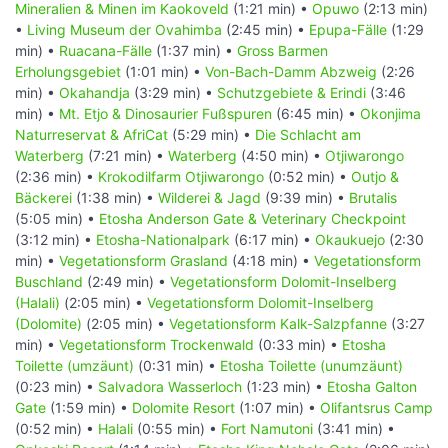
Mineralien & Minen im Kaokoveld
(1:21 min) •
Opuwo
(2:13 min)
•
Living Museum der Ovahimba
(2:45 min) •
Epupa-Fälle
(1:29
min) •
Ruacana-Fälle
(1:37 min) •
Gross Barmen
Erholungsgebiet
(1:01 min) •
Von-Bach-Damm Abzweig
(2:26
min) •
Okahandja
(3:29 min) •
Schutzgebiete & Erindi
(3:46
min) •
Mt. Etjo & Dinosaurier Fußspuren
(6:45 min) •
Okonjima
Naturreservat & AfriCat
(5:29 min) •
Die Schlacht am
Waterberg
(7:21 min) •
Waterberg
(4:50 min) •
Otjiwarongo
(2:36 min) •
Krokodilfarm Otjiwarongo
(0:52 min) •
Outjo &
Bäckerei
(1:38 min) •
Wilderei & Jagd
(9:39 min) •
Brutalis
(5:05 min) •
Etosha Anderson Gate & Veterinary Checkpoint
(3:12 min) •
Etosha-Nationalpark
(6:17 min) •
Okaukuejo
(2:30
min) •
Vegetationsform Grasland
(4:18 min) •
Vegetationsform
Buschland
(2:49 min) •
Vegetationsform Dolomit-Inselberg
(Halali)
(2:05 min) •
Vegetationsform Dolomit-Inselberg
(Dolomite)
(2:05 min) •
Vegetationsform Kalk-Salzpfanne
(3:27
min) •
Vegetationsform Trockenwald
(0:33 min) •
Etosha
Toilette (umzäunt)
(0:31 min) •
Etosha Toilette (unumzäunt)
(0:23 min) •
Salvadora Wasserloch
(1:23 min) •
Etosha Galton
Gate
(1:59 min) •
Dolomite Resort
(1:07 min) •
Olifantsrus Camp
(0:52 min) •
Halali
(0:55 min) •
Fort Namutoni
(3:41 min) •