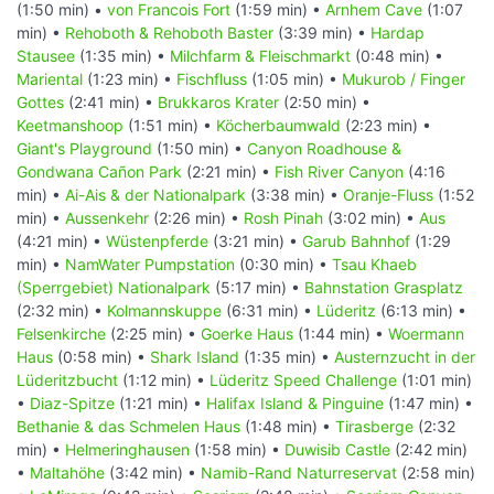
(1:50 min) •
von Francois Fort
(1:59 min) •
Arnhem Cave
(1:07
min) •
Rehoboth & Rehoboth Baster
(3:39 min) •
Hardap
Stausee
(1:35 min) •
Milchfarm & Fleischmarkt
(0:48 min) •
Mariental
(1:23 min) •
Fischfluss
(1:05 min) •
Mukurob / Finger
Gottes
(2:41 min) •
Brukkaros Krater
(2:50 min) •
Keetmanshoop
(1:51 min) •
Köcherbaumwald
(2:23 min) •
Giant's Playground
(1:50 min) •
Canyon Roadhouse &
Gondwana Cañon Park
(2:21 min) •
Fish River Canyon
(4:16
min) •
Ai-Ais & der Nationalpark
(3:38 min) •
Oranje-Fluss
(1:52
min) •
Aussenkehr
(2:26 min) •
Rosh Pinah
(3:02 min) •
Aus
(4:21 min) •
Wüstenpferde
(3:21 min) •
Garub Bahnhof
(1:29
min) •
NamWater Pumpstation
(0:30 min) •
Tsau Khaeb
(Sperrgebiet) Nationalpark
(5:17 min) •
Bahnstation Grasplatz
(2:32 min) •
Kolmannskuppe
(6:31 min) •
Lüderitz
(6:13 min) •
Felsenkirche
(2:25 min) •
Goerke Haus
(1:44 min) •
Woermann
Haus
(0:58 min) •
Shark Island
(1:35 min) •
Austernzucht in der
Lüderitzbucht
(1:12 min) •
Lüderitz Speed Challenge
(1:01 min)
•
Diaz-Spitze
(1:21 min) •
Halifax Island & Pinguine
(1:47 min) •
Bethanie & das Schmelen Haus
(1:48 min) •
Tirasberge
(2:32
min) •
Helmeringhausen
(1:58 min) •
Duwisib Castle
(2:42 min)
•
Maltahöhe
(3:42 min) •
Namib-Rand Naturreservat
(2:58 min)