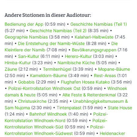
Andere Stationen in dieser Audiotour:
Bedienung der App
(0:59 min) •
Geschichte Namibias (Teil 1)
(5:27 min) •
Geschichte Namibias (Teil 2)
(8:35 min) •
Geographie Namibias
(3:58 min) •
Kalahari-Halbwüste
(7:45
min) •
Die Entstehung der Namib-Wüste
(8:28 min) •
Die
Kleintiere der Namib
(7:08 min) •
Bevölkerungsgruppen
(7:16
min) •
San-Kultur
(6:11 min) •
Herero-Kultur
(3:03 min) •
Himba-Kultur
(3:23 min) •
Namibische Küche
(5:05 min) •
Zäune
(2:12 min) •
Termitenhügel
(3:39 min) •
Mopane-Bäume
(2:50 min) •
Kameldorn-Bäume
(3:49 min) •
Rest-Areas
(1:01
min) •
Gobabis
(2:29 min) •
Flughafen Hosea Kutako
(3:56 min)
•
Polizei-Kontrollstation Windhoek Ost
(0:59 min) •
Windhoek
damals & heute
(5:05 min) •
Alte Feste & Reiterdenkmal
(3:22
min) •
Christuskirche
(2:35 min) •
Unabhängigkeitsmuseum &
Sam Nujoma
(2:30 min) •
Tintenpalast
(1:59 min) •
State House
(1:24 min) •
Bahnhof Windhoek
(1:40 min) •
Polizei-
Kontrollstation Windhoek-Nord
(0:59 min) •
Polizei-
Kontrollstation Windhoek-Süd
(0:59 min) •
Polizei-
Kontrollstation Windhoek-Südwest
(0:59 min) •
Heldenacker