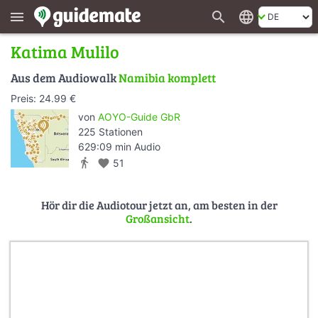
search
language
menu
Katima Mulilo
Aus dem Audiowalk
Namibia komplett
Preis: 24.99 €
von
AOYO-Guide GbR
225 Stationen
629:09 min Audio
directions_walk
favorite
51
Hör dir die Audiotour jetzt an, am besten in der
Großansicht
.