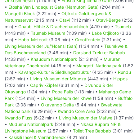
Onkoshi Resort
(1:14 min) •
Etosha King Nehale Gate
(2:06 min)
•
Etosha Van Lindequist Gate (Namutoni Gate)
(2:04 min) •
Mangetti Block
(2:22 min) •
Otjikoto Goldbergwerk &
Naturreservat
(2:15 min) •
Otavi
(1:12 min) •
Otavi-Berge
(2:52
min) •
Ghaub-Höhle & Drachenhauchloch
(4:19 min) •
Tsumeb
(4:43 min) •
Tsumeb Museum
(1:09 min) •
Lake Otjikoto
(3:36
min) •
Hoba-Meteorit
(3:06 min) •
Grootfontein
(2:31 min) •
Living Museum der Ju/‘Hoansi (San)
(1:34 min) •
Tsumkwe &
Das Buschmannland
(3:46 min) •
Dorsland Trekker Baobab
(4:33 min) •
Khaudum Nationalpark
(2:13 min) •
Mururani
Veterinary Checkpoint
(4:15 min) •
Mangetti Nationalpark
(1:52
min) •
Kavango-Kultur & Siedlungsstruktur
(4:25 min) •
Rundu
(2:57 min) •
Living Museum der Mbunza
(4:42 min) •
Hippos
(7:02 min) •
Caprivi-Zipfel
(6:31 min) •
Divundu & der
Okavango
(1:24 min) •
Popa Falls
(1:13 min) •
Mahango Game
Park
(1:54 min) •
Living Museum der Khwe
(1:58 min) •
Buffalo
Park
(2:08 min) •
Okavango Delta
(5:44 min) •
Bwabwata
Nationalpark
(6:29 min) •
Kwando Core Area
(2:22 min) •
Kwando Fluss
(5:22 min) •
Living Museum der Mafwe
(1:37 min)
•
Mudumu Nationalpark
(2:49 min) •
Nkasa Rupara NP &
Livingstone Museum
(2:57 min) •
Toilet Tree Baobab
(3:01 min)
•
Kasikili Insel & Vierländereck
(4:21 min)