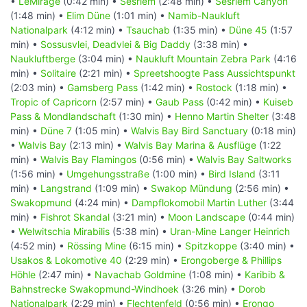
•
LeMirage
(0:42 min) •
Sesriem
(2:48 min) •
Sesriem Canyon
(1:48 min) •
Elim Düne
(1:01 min) •
Namib-Naukluft
Nationalpark
(4:12 min) •
Tsauchab
(1:35 min) •
Düne 45
(1:57
min) •
Sossusvlei, Deadvlei & Big Daddy
(3:38 min) •
Naukluftberge
(3:04 min) •
Naukluft Mountain Zebra Park
(4:16
min) •
Solitaire
(2:21 min) •
Spreetshoogte Pass Aussichtspunkt
(2:03 min) •
Gamsberg Pass
(1:42 min) •
Rostock
(1:18 min) •
Tropic of Capricorn
(2:57 min) •
Gaub Pass
(0:42 min) •
Kuiseb
Pass & Mondlandschaft
(1:30 min) •
Henno Martin Shelter
(3:48
min) •
Düne 7
(1:05 min) •
Walvis Bay Bird Sanctuary
(0:18 min)
•
Walvis Bay
(2:13 min) •
Walvis Bay Marina & Ausflüge
(1:22
min) •
Walvis Bay Flamingos
(0:56 min) •
Walvis Bay Saltworks
(1:56 min) •
Umgehungsstraße
(1:00 min) •
Bird Island
(3:11
min) •
Langstrand
(1:09 min) •
Swakop Mündung
(2:56 min) •
Swakopmund
(4:24 min) •
Dampflokomobil Martin Luther
(3:44
min) •
Fishrot Skandal
(3:21 min) •
Moon Landscape
(0:44 min)
•
Welwitschia Mirabilis
(5:38 min) •
Uran-Mine Langer Heinrich
(4:52 min) •
Rössing Mine
(6:15 min) •
Spitzkoppe
(3:40 min) •
Usakos & Lokomotive 40
(2:29 min) •
Erongoberge & Phillips
Höhle
(2:47 min) •
Navachab Goldmine
(1:08 min) •
Karibib &
Bahnstrecke Swakopmund-Windhoek
(3:26 min) •
Dorob
Nationalpark
(2:29 min) •
Flechtenfeld
(0:56 min) •
Erongo