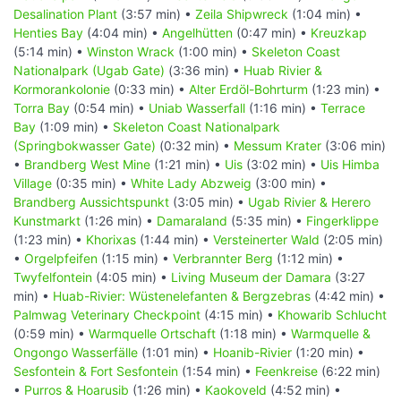
Desalination Plant
(3:57 min) •
Zeila Shipwreck
(1:04 min) •
Henties Bay
(4:04 min) •
Angelhütten
(0:47 min) •
Kreuzkap
(5:14 min) •
Winston Wrack
(1:00 min) •
Skeleton Coast
Nationalpark (Ugab Gate)
(3:36 min) •
Huab Rivier &
Kormorankolonie
(0:33 min) •
Alter Erdöl-Bohrturm
(1:23 min) •
Torra Bay
(0:54 min) •
Uniab Wasserfall
(1:16 min) •
Terrace
Bay
(1:09 min) •
Skeleton Coast Nationalpark
(Springbokwasser Gate)
(0:32 min) •
Messum Krater
(3:06 min)
•
Brandberg West Mine
(1:21 min) •
Uis
(3:02 min) •
Uis Himba
Village
(0:35 min) •
White Lady Abzweig
(3:00 min) •
Brandberg Aussichtspunkt
(3:05 min) •
Ugab Rivier & Herero
Kunstmarkt
(1:26 min) •
Damaraland
(5:35 min) •
Fingerklippe
(1:23 min) •
Khorixas
(1:44 min) •
Versteinerter Wald
(2:05 min)
•
Orgelpfeifen
(1:15 min) •
Verbrannter Berg
(1:12 min) •
Twyfelfontein
(4:05 min) •
Living Museum der Damara
(3:27
min) •
Huab-Rivier: Wüstenelefanten & Bergzebras
(4:42 min) •
Palmwag Veterinary Checkpoint
(4:15 min) •
Khowarib Schlucht
(0:59 min) •
Warmquelle Ortschaft
(1:18 min) •
Warmquelle &
Ongongo Wasserfälle
(1:01 min) •
Hoanib-Rivier
(1:20 min) •
Sesfontein & Fort Sesfontein
(1:54 min) •
Feenkreise
(6:22 min)
•
Purros & Hoarusib
(1:26 min) •
Kaokoveld
(4:52 min) •