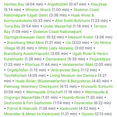
Henties Bay
(4:04 min) •
Angelhütten
(0:47 min) •
Kreuzkap
(5:14 min) •
Winston Wrack
(1:00 min) •
Skeleton Coast
Nationalpark (Ugab Gate)
(3:36 min) •
Huab Rivier &
Kormorankolonie
(0:33 min) •
Alter Erdöl-Bohrturm
(1:23 min) •
Torra Bay
(0:54 min) •
Uniab Wasserfall
(1:16 min) •
Terrace
Bay
(1:09 min) •
Skeleton Coast Nationalpark
(Springbokwasser Gate)
(0:32 min) •
Messum Krater
(3:06 min)
•
Brandberg West Mine
(1:21 min) •
Uis
(3:02 min) •
Uis Himba
Village
(0:35 min) •
White Lady Abzweig
(3:00 min) •
Brandberg Aussichtspunkt
(3:05 min) •
Ugab Rivier & Herero
Kunstmarkt
(1:26 min) •
Damaraland
(5:35 min) •
Fingerklippe
(1:23 min) •
Khorixas
(1:44 min) •
Versteinerter Wald
(2:05 min)
•
Orgelpfeifen
(1:15 min) •
Verbrannter Berg
(1:12 min) •
Twyfelfontein
(4:05 min) •
Living Museum der Damara
(3:27
min) •
Huab-Rivier: Wüstenelefanten & Bergzebras
(4:42 min) •
Palmwag Veterinary Checkpoint
(4:15 min) •
Khowarib Schlucht
(0:59 min) •
Warmquelle Ortschaft
(1:18 min) •
Warmquelle &
Ongongo Wasserfälle
(1:01 min) •
Hoanib-Rivier
(1:20 min) •
Sesfontein & Fort Sesfontein
(1:54 min) •
Feenkreise
(6:22 min)
•
Purros & Hoarusib
(1:26 min) •
Kaokoveld
(4:52 min) •
Mineralien & Minen im Kaokoveld
(1:21 min) •
Opuwo
(2:13 min)