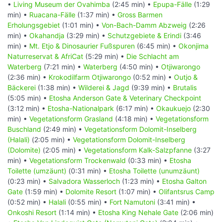
•
Living Museum der Ovahimba
(2:45 min) •
Epupa-Fälle
(1:29
min) •
Ruacana-Fälle
(1:37 min) •
Gross Barmen
Erholungsgebiet
(1:01 min) •
Von-Bach-Damm Abzweig
(2:26
min) •
Okahandja
(3:29 min) •
Schutzgebiete & Erindi
(3:46
min) •
Mt. Etjo & Dinosaurier Fußspuren
(6:45 min) •
Okonjima
Naturreservat & AfriCat
(5:29 min) •
Die Schlacht am
Waterberg
(7:21 min) •
Waterberg
(4:50 min) •
Otjiwarongo
(2:36 min) •
Krokodilfarm Otjiwarongo
(0:52 min) •
Outjo &
Bäckerei
(1:38 min) •
Wilderei & Jagd
(9:39 min) •
Brutalis
(5:05 min) •
Etosha Anderson Gate & Veterinary Checkpoint
(3:12 min) •
Etosha-Nationalpark
(6:17 min) •
Okaukuejo
(2:30
min) •
Vegetationsform Grasland
(4:18 min) •
Vegetationsform
Buschland
(2:49 min) •
Vegetationsform Dolomit-Inselberg
(Halali)
(2:05 min) •
Vegetationsform Dolomit-Inselberg
(Dolomite)
(2:05 min) •
Vegetationsform Kalk-Salzpfanne
(3:27
min) •
Vegetationsform Trockenwald
(0:33 min) •
Etosha
Toilette (umzäunt)
(0:31 min) •
Etosha Toilette (unumzäunt)
(0:23 min) •
Salvadora Wasserloch
(1:23 min) •
Etosha Galton
Gate
(1:59 min) •
Dolomite Resort
(1:07 min) •
Olifantsrus Camp
(0:52 min) •
Halali
(0:55 min) •
Fort Namutoni
(3:41 min) •
Onkoshi Resort
(1:14 min) •
Etosha King Nehale Gate
(2:06 min)