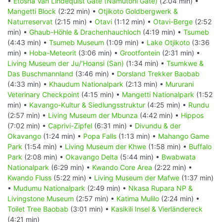
•
Etosha Van Lindequist Gate (Namutoni Gate)
(2:04 min) •
Mangetti Block
(2:22 min) •
Otjikoto Goldbergwerk &
Naturreservat
(2:15 min) •
Otavi
(1:12 min) •
Otavi-Berge
(2:52
min) •
Ghaub-Höhle & Drachenhauchloch
(4:19 min) •
Tsumeb
(4:43 min) •
Tsumeb Museum
(1:09 min) •
Lake Otjikoto
(3:36
min) •
Hoba-Meteorit
(3:06 min) •
Grootfontein
(2:31 min) •
Living Museum der Ju/‘Hoansi (San)
(1:34 min) •
Tsumkwe &
Das Buschmannland
(3:46 min) •
Dorsland Trekker Baobab
(4:33 min) •
Khaudum Nationalpark
(2:13 min) •
Mururani
Veterinary Checkpoint
(4:15 min) •
Mangetti Nationalpark
(1:52
min) •
Kavango-Kultur & Siedlungsstruktur
(4:25 min) •
Rundu
(2:57 min) •
Living Museum der Mbunza
(4:42 min) •
Hippos
(7:02 min) •
Caprivi-Zipfel
(6:31 min) •
Divundu & der
Okavango
(1:24 min) •
Popa Falls
(1:13 min) •
Mahango Game
Park
(1:54 min) •
Living Museum der Khwe
(1:58 min) •
Buffalo
Park
(2:08 min) •
Okavango Delta
(5:44 min) •
Bwabwata
Nationalpark
(6:29 min) •
Kwando Core Area
(2:22 min) •
Kwando Fluss
(5:22 min) •
Living Museum der Mafwe
(1:37 min)
•
Mudumu Nationalpark
(2:49 min) •
Nkasa Rupara NP &
Livingstone Museum
(2:57 min) •
Katima Mulilo
(2:24 min) •
Toilet Tree Baobab
(3:01 min) •
Kasikili Insel & Vierländereck
(4:21 min)