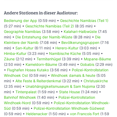
Andere Stationen in dieser Audiotour:
Bedienung der App
(0:59 min) •
Geschichte Namibias (Teil 1)
(5:27 min) •
Geschichte Namibias (Teil 2)
(8:35 min) •
Geographie Namibias
(3:58 min) •
Kalahari-Halbwüste
(7:45
min) •
Die Entstehung der Namib-Wüste
(8:28 min) •
Die
Kleintiere der Namib
(7:08 min) •
Bevölkerungsgruppen
(7:16
min) •
San-Kultur
(6:11 min) •
Herero-Kultur
(3:03 min) •
Himba-Kultur
(3:23 min) •
Namibische Küche
(5:05 min) •
Zäune
(2:12 min) •
Termitenhügel
(3:39 min) •
Mopane-Bäume
(2:50 min) •
Kameldorn-Bäume
(3:49 min) •
Gobabis
(2:29 min)
•
Flughafen Hosea Kutako
(3:56 min) •
Polizei-Kontrollstation
Windhoek Ost
(0:59 min) •
Windhoek damals & heute
(5:05
min) •
Alte Feste & Reiterdenkmal
(3:22 min) •
Christuskirche
(2:35 min) •
Unabhängigkeitsmuseum & Sam Nujoma
(2:30
min) •
Tintenpalast
(1:59 min) •
State House
(1:24 min) •
Bahnhof Windhoek
(1:40 min) •
Polizei-Kontrollstation
Windhoek-Nord
(0:59 min) •
Polizei-Kontrollstation Windhoek-
Süd
(0:59 min) •
Polizei-Kontrollstation Windhoek-Südwest
(0:59 min) •
Heldenacker
(1:50 min) •
von Francois Fort
(1:59