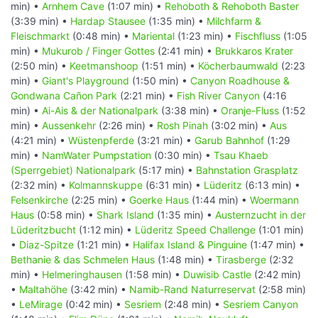
min) •
Arnhem Cave
(1:07 min) •
Rehoboth & Rehoboth Baster
(3:39 min) •
Hardap Stausee
(1:35 min) •
Milchfarm &
Fleischmarkt
(0:48 min) •
Mariental
(1:23 min) •
Fischfluss
(1:05
min) •
Mukurob / Finger Gottes
(2:41 min) •
Brukkaros Krater
(2:50 min) •
Keetmanshoop
(1:51 min) •
Köcherbaumwald
(2:23
min) •
Giant's Playground
(1:50 min) •
Canyon Roadhouse &
Gondwana Cañon Park
(2:21 min) •
Fish River Canyon
(4:16
min) •
Ai-Ais & der Nationalpark
(3:38 min) •
Oranje-Fluss
(1:52
min) •
Aussenkehr
(2:26 min) •
Rosh Pinah
(3:02 min) •
Aus
(4:21 min) •
Wüstenpferde
(3:21 min) •
Garub Bahnhof
(1:29
min) •
NamWater Pumpstation
(0:30 min) •
Tsau Khaeb
(Sperrgebiet) Nationalpark
(5:17 min) •
Bahnstation Grasplatz
(2:32 min) •
Kolmannskuppe
(6:31 min) •
Lüderitz
(6:13 min) •
Felsenkirche
(2:25 min) •
Goerke Haus
(1:44 min) •
Woermann
Haus
(0:58 min) •
Shark Island
(1:35 min) •
Austernzucht in der
Lüderitzbucht
(1:12 min) •
Lüderitz Speed Challenge
(1:01 min)
•
Diaz-Spitze
(1:21 min) •
Halifax Island & Pinguine
(1:47 min) •
Bethanie & das Schmelen Haus
(1:48 min) •
Tirasberge
(2:32
min) •
Helmeringhausen
(1:58 min) •
Duwisib Castle
(2:42 min)
•
Maltahöhe
(3:42 min) •
Namib-Rand Naturreservat
(2:58 min)
•
LeMirage
(0:42 min) •
Sesriem
(2:48 min) •
Sesriem Canyon