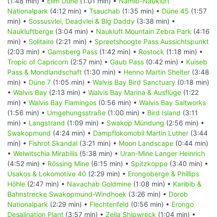
(1:48 min) •
Elim Düne
(1:01 min) •
Namib-Naukluft
Nationalpark
(4:12 min) •
Tsauchab
(1:35 min) •
Düne 45
(1:57
min) •
Sossusvlei, Deadvlei & Big Daddy
(3:38 min) •
Naukluftberge
(3:04 min) •
Naukluft Mountain Zebra Park
(4:16
min) •
Solitaire
(2:21 min) •
Spreetshoogte Pass Aussichtspunkt
(2:03 min) •
Gamsberg Pass
(1:42 min) •
Rostock
(1:18 min) •
Tropic of Capricorn
(2:57 min) •
Gaub Pass
(0:42 min) •
Kuiseb
Pass & Mondlandschaft
(1:30 min) •
Henno Martin Shelter
(3:48
min) •
Düne 7
(1:05 min) •
Walvis Bay Bird Sanctuary
(0:18 min)
•
Walvis Bay
(2:13 min) •
Walvis Bay Marina & Ausflüge
(1:22
min) •
Walvis Bay Flamingos
(0:56 min) •
Walvis Bay Saltworks
(1:56 min) •
Umgehungsstraße
(1:00 min) •
Bird Island
(3:11
min) •
Langstrand
(1:09 min) •
Swakop Mündung
(2:56 min) •
Swakopmund
(4:24 min) •
Dampflokomobil Martin Luther
(3:44
min) •
Fishrot Skandal
(3:21 min) •
Moon Landscape
(0:44 min)
•
Welwitschia Mirabilis
(5:38 min) •
Uran-Mine Langer Heinrich
(4:52 min) •
Rössing Mine
(6:15 min) •
Spitzkoppe
(3:40 min) •
Usakos & Lokomotive 40
(2:29 min) •
Erongoberge & Phillips
Höhle
(2:47 min) •
Navachab Goldmine
(1:08 min) •
Karibib &
Bahnstrecke Swakopmund-Windhoek
(3:26 min) •
Dorob
Nationalpark
(2:29 min) •
Flechtenfeld
(0:56 min) •
Erongo
Desalination Plant
(3:57 min) •
Zeila Shipwreck
(1:04 min) •