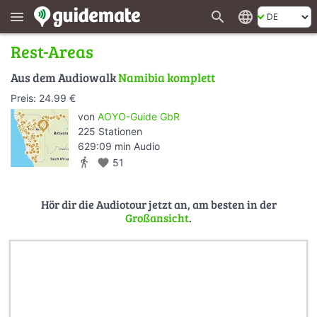
search
language
menu
Rest-Areas
Aus dem Audiowalk
Namibia komplett
Preis: 24.99 €
von
AOYO-Guide GbR
225 Stationen
629:09 min Audio
directions_walk
favorite
51
Hör dir die Audiotour jetzt an, am besten in der
Großansicht
.