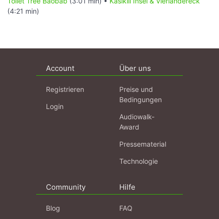
Toilet Tree Baobab
(3:01 min) •
Kasikili Insel & Vierländereck
(4:21 min)
Account
Über uns
Registrieren
Preise und
Bedingungen
Login
Audiowalk-
Award
Pressematerial
Technologie
Community
Hilfe
Blog
FAQ