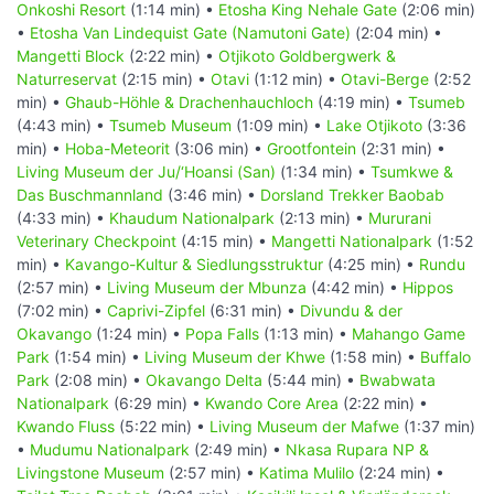
Onkoshi Resort
(1:14 min) •
Etosha King Nehale Gate
(2:06 min)
•
Etosha Van Lindequist Gate (Namutoni Gate)
(2:04 min) •
Mangetti Block
(2:22 min) •
Otjikoto Goldbergwerk &
Naturreservat
(2:15 min) •
Otavi
(1:12 min) •
Otavi-Berge
(2:52
min) •
Ghaub-Höhle & Drachenhauchloch
(4:19 min) •
Tsumeb
(4:43 min) •
Tsumeb Museum
(1:09 min) •
Lake Otjikoto
(3:36
min) •
Hoba-Meteorit
(3:06 min) •
Grootfontein
(2:31 min) •
Living Museum der Ju/‘Hoansi (San)
(1:34 min) •
Tsumkwe &
Das Buschmannland
(3:46 min) •
Dorsland Trekker Baobab
(4:33 min) •
Khaudum Nationalpark
(2:13 min) •
Mururani
Veterinary Checkpoint
(4:15 min) •
Mangetti Nationalpark
(1:52
min) •
Kavango-Kultur & Siedlungsstruktur
(4:25 min) •
Rundu
(2:57 min) •
Living Museum der Mbunza
(4:42 min) •
Hippos
(7:02 min) •
Caprivi-Zipfel
(6:31 min) •
Divundu & der
Okavango
(1:24 min) •
Popa Falls
(1:13 min) •
Mahango Game
Park
(1:54 min) •
Living Museum der Khwe
(1:58 min) •
Buffalo
Park
(2:08 min) •
Okavango Delta
(5:44 min) •
Bwabwata
Nationalpark
(6:29 min) •
Kwando Core Area
(2:22 min) •
Kwando Fluss
(5:22 min) •
Living Museum der Mafwe
(1:37 min)
•
Mudumu Nationalpark
(2:49 min) •
Nkasa Rupara NP &
Livingstone Museum
(2:57 min) •
Katima Mulilo
(2:24 min) •