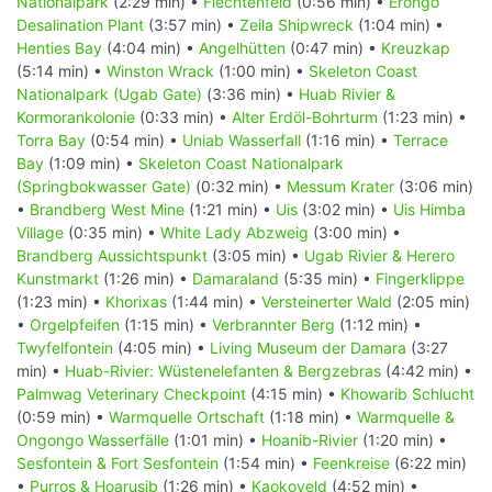
Nationalpark
(2:29 min) •
Flechtenfeld
(0:56 min) •
Erongo
Desalination Plant
(3:57 min) •
Zeila Shipwreck
(1:04 min) •
Henties Bay
(4:04 min) •
Angelhütten
(0:47 min) •
Kreuzkap
(5:14 min) •
Winston Wrack
(1:00 min) •
Skeleton Coast
Nationalpark (Ugab Gate)
(3:36 min) •
Huab Rivier &
Kormorankolonie
(0:33 min) •
Alter Erdöl-Bohrturm
(1:23 min) •
Torra Bay
(0:54 min) •
Uniab Wasserfall
(1:16 min) •
Terrace
Bay
(1:09 min) •
Skeleton Coast Nationalpark
(Springbokwasser Gate)
(0:32 min) •
Messum Krater
(3:06 min)
•
Brandberg West Mine
(1:21 min) •
Uis
(3:02 min) •
Uis Himba
Village
(0:35 min) •
White Lady Abzweig
(3:00 min) •
Brandberg Aussichtspunkt
(3:05 min) •
Ugab Rivier & Herero
Kunstmarkt
(1:26 min) •
Damaraland
(5:35 min) •
Fingerklippe
(1:23 min) •
Khorixas
(1:44 min) •
Versteinerter Wald
(2:05 min)
•
Orgelpfeifen
(1:15 min) •
Verbrannter Berg
(1:12 min) •
Twyfelfontein
(4:05 min) •
Living Museum der Damara
(3:27
min) •
Huab-Rivier: Wüstenelefanten & Bergzebras
(4:42 min) •
Palmwag Veterinary Checkpoint
(4:15 min) •
Khowarib Schlucht
(0:59 min) •
Warmquelle Ortschaft
(1:18 min) •
Warmquelle &
Ongongo Wasserfälle
(1:01 min) •
Hoanib-Rivier
(1:20 min) •
Sesfontein & Fort Sesfontein
(1:54 min) •
Feenkreise
(6:22 min)
•
Purros & Hoarusib
(1:26 min) •
Kaokoveld
(4:52 min) •