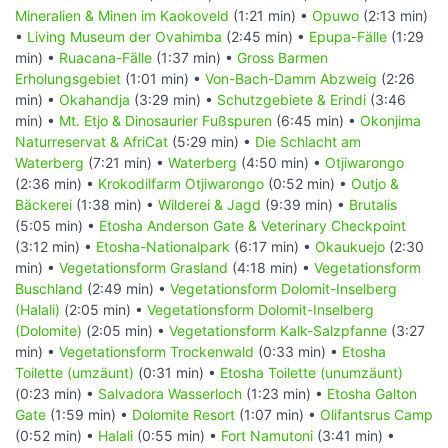
Mineralien & Minen im Kaokoveld
(1:21 min) •
Opuwo
(2:13 min)
•
Living Museum der Ovahimba
(2:45 min) •
Epupa-Fälle
(1:29
min) •
Ruacana-Fälle
(1:37 min) •
Gross Barmen
Erholungsgebiet
(1:01 min) •
Von-Bach-Damm Abzweig
(2:26
min) •
Okahandja
(3:29 min) •
Schutzgebiete & Erindi
(3:46
min) •
Mt. Etjo & Dinosaurier Fußspuren
(6:45 min) •
Okonjima
Naturreservat & AfriCat
(5:29 min) •
Die Schlacht am
Waterberg
(7:21 min) •
Waterberg
(4:50 min) •
Otjiwarongo
(2:36 min) •
Krokodilfarm Otjiwarongo
(0:52 min) •
Outjo &
Bäckerei
(1:38 min) •
Wilderei & Jagd
(9:39 min) •
Brutalis
(5:05 min) •
Etosha Anderson Gate & Veterinary Checkpoint
(3:12 min) •
Etosha-Nationalpark
(6:17 min) •
Okaukuejo
(2:30
min) •
Vegetationsform Grasland
(4:18 min) •
Vegetationsform
Buschland
(2:49 min) •
Vegetationsform Dolomit-Inselberg
(Halali)
(2:05 min) •
Vegetationsform Dolomit-Inselberg
(Dolomite)
(2:05 min) •
Vegetationsform Kalk-Salzpfanne
(3:27
min) •
Vegetationsform Trockenwald
(0:33 min) •
Etosha
Toilette (umzäunt)
(0:31 min) •
Etosha Toilette (unumzäunt)
(0:23 min) •
Salvadora Wasserloch
(1:23 min) •
Etosha Galton
Gate
(1:59 min) •
Dolomite Resort
(1:07 min) •
Olifantsrus Camp
(0:52 min) •
Halali
(0:55 min) •
Fort Namutoni
(3:41 min) •