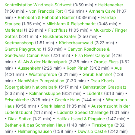
Kontrollstation Windhoek-Südwest
(0:59 min) •
Heldenacker
(1:50 min) •
von Francois Fort
(1:59 min) •
Arnhem Cave
(1:07
min) •
Rehoboth & Rehoboth Baster
(3:39 min) •
Hardap
Stausee
(1:35 min) •
Milchfarm & Fleischmarkt
(0:48 min) •
Mariental
(1:23 min) •
Fischfluss
(1:05 min) •
Mukurob / Finger
Gottes
(2:41 min) •
Brukkaros Krater
(2:50 min) •
Keetmanshoop
(1:51 min) •
Köcherbaumwald
(2:23 min) •
Giant's Playground
(1:50 min) •
Canyon Roadhouse &
Gondwana Cañon Park
(2:21 min) •
Fish River Canyon
(4:16
min) •
Ai-Ais & der Nationalpark
(3:38 min) •
Oranje-Fluss
(1:52
min) •
Aussenkehr
(2:26 min) •
Rosh Pinah
(3:02 min) •
Aus
(4:21 min) •
Wüstenpferde
(3:21 min) •
Garub Bahnhof
(1:29
min) •
NamWater Pumpstation
(0:30 min) •
Tsau Khaeb
(Sperrgebiet) Nationalpark
(5:17 min) •
Bahnstation Grasplatz
(2:32 min) •
Kolmannskuppe
(6:31 min) •
Lüderitz
(6:13 min) •
Felsenkirche
(2:25 min) •
Goerke Haus
(1:44 min) •
Woermann
Haus
(0:58 min) •
Shark Island
(1:35 min) •
Austernzucht in der
Lüderitzbucht
(1:12 min) •
Lüderitz Speed Challenge
(1:01 min)
•
Diaz-Spitze
(1:21 min) •
Halifax Island & Pinguine
(1:47 min) •
Bethanie & das Schmelen Haus
(1:48 min) •
Tirasberge
(2:32
min) •
Helmeringhausen
(1:58 min) •
Duwisib Castle
(2:42 min)