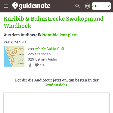
search
language
menu
Karibib & Bahnstrecke Swakopmund-
Windhoek
Aus dem Audiowalk
Namibia komplett
Preis: 24.99 €
von
AOYO-Guide GbR
225 Stationen
629:09 min Audio
directions_walk
favorite
51
Hör dir die Audiotour jetzt an, am besten in der
Großansicht
.