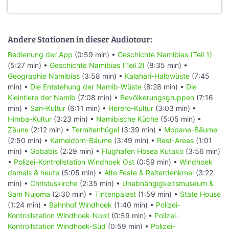
Andere Stationen in dieser Audiotour:
Bedienung der App
(0:59 min) •
Geschichte Namibias (Teil 1)
(5:27 min) •
Geschichte Namibias (Teil 2)
(8:35 min) •
Geographie Namibias
(3:58 min) •
Kalahari-Halbwüste
(7:45
min) •
Die Entstehung der Namib-Wüste
(8:28 min) •
Die
Kleintiere der Namib
(7:08 min) •
Bevölkerungsgruppen
(7:16
min) •
San-Kultur
(6:11 min) •
Herero-Kultur
(3:03 min) •
Himba-Kultur
(3:23 min) •
Namibische Küche
(5:05 min) •
Zäune
(2:12 min) •
Termitenhügel
(3:39 min) •
Mopane-Bäume
(2:50 min) •
Kameldorn-Bäume
(3:49 min) •
Rest-Areas
(1:01
min) •
Gobabis
(2:29 min) •
Flughafen Hosea Kutako
(3:56 min)
•
Polizei-Kontrollstation Windhoek Ost
(0:59 min) •
Windhoek
damals & heute
(5:05 min) •
Alte Feste & Reiterdenkmal
(3:22
min) •
Christuskirche
(2:35 min) •
Unabhängigkeitsmuseum &
Sam Nujoma
(2:30 min) •
Tintenpalast
(1:59 min) •
State House
(1:24 min) •
Bahnhof Windhoek
(1:40 min) •
Polizei-
Kontrollstation Windhoek-Nord
(0:59 min) •
Polizei-
Kontrollstation Windhoek-Süd
(0:59 min) •
Polizei-