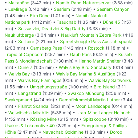
•
Maltahöhe
(3:42 min) •
Namib-Rand Naturreservat
(2:58 min)
•
LeMirage
(0:42 min) •
Sesriem
(2:48 min) •
Sesriem Canyon
(1:48 min) •
Elim Düne
(1:01 min) •
Namib-Naukluft
Nationalpark
(4:12 min) •
Tsauchab
(1:35 min) •
Düne 45
(1:57
min) •
Sossusvlei, Deadvlei & Big Daddy
(3:38 min) •
Naukluftberge
(3:04 min) •
Naukluft Mountain Zebra Park
(4:16
min) •
Solitaire
(2:21 min) •
Spreetshoogte Pass Aussichtspunkt
(2:03 min) •
Gamsberg Pass
(1:42 min) •
Rostock
(1:18 min) •
Tropic of Capricorn
(2:57 min) •
Gaub Pass
(0:42 min) •
Kuiseb
Pass & Mondlandschaft
(1:30 min) •
Henno Martin Shelter
(3:48
min) •
Düne 7
(1:05 min) •
Walvis Bay Bird Sanctuary
(0:18 min)
•
Walvis Bay
(2:13 min) •
Walvis Bay Marina & Ausflüge
(1:22
min) •
Walvis Bay Flamingos
(0:56 min) •
Walvis Bay Saltworks
(1:56 min) •
Umgehungsstraße
(1:00 min) •
Bird Island
(3:11
min) •
Langstrand
(1:09 min) •
Swakop Mündung
(2:56 min) •
Swakopmund
(4:24 min) •
Dampflokomobil Martin Luther
(3:44
min) •
Fishrot Skandal
(3:21 min) •
Moon Landscape
(0:44 min)
•
Welwitschia Mirabilis
(5:38 min) •
Uran-Mine Langer Heinrich
(4:52 min) •
Rössing Mine
(6:15 min) •
Spitzkoppe
(3:40 min) •
Usakos & Lokomotive 40
(2:29 min) •
Erongoberge & Phillips
Höhle
(2:47 min) •
Navachab Goldmine
(1:08 min) •
Dorob