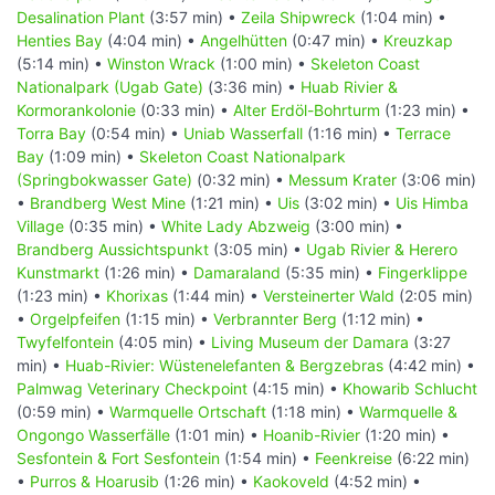
Desalination Plant
(3:57 min) •
Zeila Shipwreck
(1:04 min) •
Henties Bay
(4:04 min) •
Angelhütten
(0:47 min) •
Kreuzkap
(5:14 min) •
Winston Wrack
(1:00 min) •
Skeleton Coast
Nationalpark (Ugab Gate)
(3:36 min) •
Huab Rivier &
Kormorankolonie
(0:33 min) •
Alter Erdöl-Bohrturm
(1:23 min) •
Torra Bay
(0:54 min) •
Uniab Wasserfall
(1:16 min) •
Terrace
Bay
(1:09 min) •
Skeleton Coast Nationalpark
(Springbokwasser Gate)
(0:32 min) •
Messum Krater
(3:06 min)
•
Brandberg West Mine
(1:21 min) •
Uis
(3:02 min) •
Uis Himba
Village
(0:35 min) •
White Lady Abzweig
(3:00 min) •
Brandberg Aussichtspunkt
(3:05 min) •
Ugab Rivier & Herero
Kunstmarkt
(1:26 min) •
Damaraland
(5:35 min) •
Fingerklippe
(1:23 min) •
Khorixas
(1:44 min) •
Versteinerter Wald
(2:05 min)
•
Orgelpfeifen
(1:15 min) •
Verbrannter Berg
(1:12 min) •
Twyfelfontein
(4:05 min) •
Living Museum der Damara
(3:27
min) •
Huab-Rivier: Wüstenelefanten & Bergzebras
(4:42 min) •
Palmwag Veterinary Checkpoint
(4:15 min) •
Khowarib Schlucht
(0:59 min) •
Warmquelle Ortschaft
(1:18 min) •
Warmquelle &
Ongongo Wasserfälle
(1:01 min) •
Hoanib-Rivier
(1:20 min) •
Sesfontein & Fort Sesfontein
(1:54 min) •
Feenkreise
(6:22 min)
•
Purros & Hoarusib
(1:26 min) •
Kaokoveld
(4:52 min) •