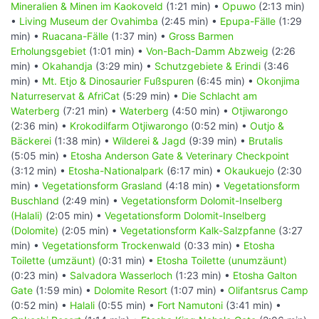
Mineralien & Minen im Kaokoveld
(1:21 min) •
Opuwo
(2:13 min)
•
Living Museum der Ovahimba
(2:45 min) •
Epupa-Fälle
(1:29
min) •
Ruacana-Fälle
(1:37 min) •
Gross Barmen
Erholungsgebiet
(1:01 min) •
Von-Bach-Damm Abzweig
(2:26
min) •
Okahandja
(3:29 min) •
Schutzgebiete & Erindi
(3:46
min) •
Mt. Etjo & Dinosaurier Fußspuren
(6:45 min) •
Okonjima
Naturreservat & AfriCat
(5:29 min) •
Die Schlacht am
Waterberg
(7:21 min) •
Waterberg
(4:50 min) •
Otjiwarongo
(2:36 min) •
Krokodilfarm Otjiwarongo
(0:52 min) •
Outjo &
Bäckerei
(1:38 min) •
Wilderei & Jagd
(9:39 min) •
Brutalis
(5:05 min) •
Etosha Anderson Gate & Veterinary Checkpoint
(3:12 min) •
Etosha-Nationalpark
(6:17 min) •
Okaukuejo
(2:30
min) •
Vegetationsform Grasland
(4:18 min) •
Vegetationsform
Buschland
(2:49 min) •
Vegetationsform Dolomit-Inselberg
(Halali)
(2:05 min) •
Vegetationsform Dolomit-Inselberg
(Dolomite)
(2:05 min) •
Vegetationsform Kalk-Salzpfanne
(3:27
min) •
Vegetationsform Trockenwald
(0:33 min) •
Etosha
Toilette (umzäunt)
(0:31 min) •
Etosha Toilette (unumzäunt)
(0:23 min) •
Salvadora Wasserloch
(1:23 min) •
Etosha Galton
Gate
(1:59 min) •
Dolomite Resort
(1:07 min) •
Olifantsrus Camp
(0:52 min) •
Halali
(0:55 min) •
Fort Namutoni
(3:41 min) •