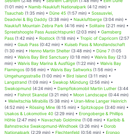
Sesriem
(2:48 min) •
Sesriem Canyon
(1:48 min) •
Elim Düne
(1:01 min) •
Namib-Naukluft Nationalpark
(4:12 min) •
Tsauchab
(1:35 min) •
Düne 45
(1:57 min) •
Sossusvlei,
Deadvlei & Big Daddy
(3:38 min) •
Naukluftberge
(3:04 min) •
Naukluft Mountain Zebra Park
(4:16 min) •
Solitaire
(2:21 min) •
Spreetshoogte Pass Aussichtspunkt
(2:03 min) •
Gamsberg
Pass
(1:42 min) •
Rostock
(1:18 min) •
Tropic of Capricorn
(2:57
min) •
Gaub Pass
(0:42 min) •
Kuiseb Pass & Mondlandschaft
(1:30 min) •
Henno Martin Shelter
(3:48 min) •
Düne 7
(1:05
min) •
Walvis Bay Bird Sanctuary
(0:18 min) •
Walvis Bay
(2:13
min) •
Walvis Bay Marina & Ausflüge
(1:22 min) •
Walvis Bay
Flamingos
(0:56 min) •
Walvis Bay Saltworks
(1:56 min) •
Umgehungsstraße
(1:00 min) •
Bird Island
(3:11 min) •
Langstrand
(1:09 min) •
Swakop Mündung
(2:56 min) •
Swakopmund
(4:24 min) •
Dampflokomobil Martin Luther
(3:44
min) •
Fishrot Skandal
(3:21 min) •
Moon Landscape
(0:44 min)
•
Welwitschia Mirabilis
(5:38 min) •
Uran-Mine Langer Heinrich
(4:52 min) •
Rössing Mine
(6:15 min) •
Spitzkoppe
(3:40 min) •
Usakos & Lokomotive 40
(2:29 min) •
Erongoberge & Phillips
Höhle
(2:47 min) •
Navachab Goldmine
(1:08 min) •
Karibib &
Bahnstrecke Swakopmund-Windhoek
(3:26 min) •
Dorob
Nationalpark
(2:29 min) •
Flechtenfeld
(0:56 min) •
Erongo