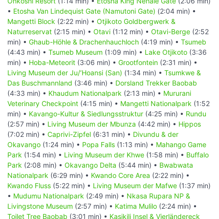
Onkoshi Resort
(1:14 min) •
Etosha King Nehale Gate
(2:06 min)
•
Etosha Van Lindequist Gate (Namutoni Gate)
(2:04 min) •
Mangetti Block
(2:22 min) •
Otjikoto Goldbergwerk &
Naturreservat
(2:15 min) •
Otavi
(1:12 min) •
Otavi-Berge
(2:52
min) •
Ghaub-Höhle & Drachenhauchloch
(4:19 min) •
Tsumeb
(4:43 min) •
Tsumeb Museum
(1:09 min) •
Lake Otjikoto
(3:36
min) •
Hoba-Meteorit
(3:06 min) •
Grootfontein
(2:31 min) •
Living Museum der Ju/‘Hoansi (San)
(1:34 min) •
Tsumkwe &
Das Buschmannland
(3:46 min) •
Dorsland Trekker Baobab
(4:33 min) •
Khaudum Nationalpark
(2:13 min) •
Mururani
Veterinary Checkpoint
(4:15 min) •
Mangetti Nationalpark
(1:52
min) •
Kavango-Kultur & Siedlungsstruktur
(4:25 min) •
Rundu
(2:57 min) •
Living Museum der Mbunza
(4:42 min) •
Hippos
(7:02 min) •
Caprivi-Zipfel
(6:31 min) •
Divundu & der
Okavango
(1:24 min) •
Popa Falls
(1:13 min) •
Mahango Game
Park
(1:54 min) •
Living Museum der Khwe
(1:58 min) •
Buffalo
Park
(2:08 min) •
Okavango Delta
(5:44 min) •
Bwabwata
Nationalpark
(6:29 min) •
Kwando Core Area
(2:22 min) •
Kwando Fluss
(5:22 min) •
Living Museum der Mafwe
(1:37 min)
•
Mudumu Nationalpark
(2:49 min) •
Nkasa Rupara NP &
Livingstone Museum
(2:57 min) •
Katima Mulilo
(2:24 min) •
Toilet Tree Baobab
(3:01 min) •
Kasikili Insel & Vierländereck