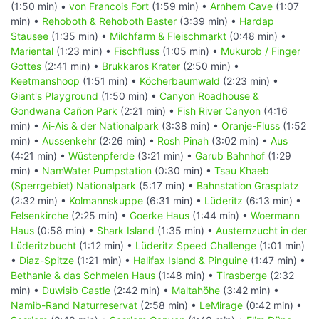
(1:50 min) •
von Francois Fort
(1:59 min) •
Arnhem Cave
(1:07
min) •
Rehoboth & Rehoboth Baster
(3:39 min) •
Hardap
Stausee
(1:35 min) •
Milchfarm & Fleischmarkt
(0:48 min) •
Mariental
(1:23 min) •
Fischfluss
(1:05 min) •
Mukurob / Finger
Gottes
(2:41 min) •
Brukkaros Krater
(2:50 min) •
Keetmanshoop
(1:51 min) •
Köcherbaumwald
(2:23 min) •
Giant's Playground
(1:50 min) •
Canyon Roadhouse &
Gondwana Cañon Park
(2:21 min) •
Fish River Canyon
(4:16
min) •
Ai-Ais & der Nationalpark
(3:38 min) •
Oranje-Fluss
(1:52
min) •
Aussenkehr
(2:26 min) •
Rosh Pinah
(3:02 min) •
Aus
(4:21 min) •
Wüstenpferde
(3:21 min) •
Garub Bahnhof
(1:29
min) •
NamWater Pumpstation
(0:30 min) •
Tsau Khaeb
(Sperrgebiet) Nationalpark
(5:17 min) •
Bahnstation Grasplatz
(2:32 min) •
Kolmannskuppe
(6:31 min) •
Lüderitz
(6:13 min) •
Felsenkirche
(2:25 min) •
Goerke Haus
(1:44 min) •
Woermann
Haus
(0:58 min) •
Shark Island
(1:35 min) •
Austernzucht in der
Lüderitzbucht
(1:12 min) •
Lüderitz Speed Challenge
(1:01 min)
•
Diaz-Spitze
(1:21 min) •
Halifax Island & Pinguine
(1:47 min) •
Bethanie & das Schmelen Haus
(1:48 min) •
Tirasberge
(2:32
min) •
Duwisib Castle
(2:42 min) •
Maltahöhe
(3:42 min) •
Namib-Rand Naturreservat
(2:58 min) •
LeMirage
(0:42 min) •