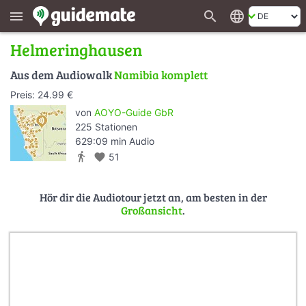
search
language
menu
Helmeringhausen
Aus dem Audiowalk
Namibia komplett
Preis: 24.99 €
von
AOYO-Guide GbR
225 Stationen
629:09 min Audio
directions_walk
favorite
51
Hör dir die Audiotour jetzt an, am besten in der
Großansicht
.