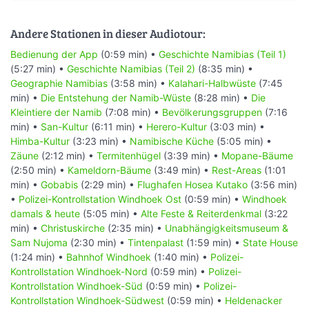
Andere Stationen in dieser Audiotour:
Bedienung der App
(0:59 min) •
Geschichte Namibias (Teil 1)
(5:27 min) •
Geschichte Namibias (Teil 2)
(8:35 min) •
Geographie Namibias
(3:58 min) •
Kalahari-Halbwüste
(7:45
min) •
Die Entstehung der Namib-Wüste
(8:28 min) •
Die
Kleintiere der Namib
(7:08 min) •
Bevölkerungsgruppen
(7:16
min) •
San-Kultur
(6:11 min) •
Herero-Kultur
(3:03 min) •
Himba-Kultur
(3:23 min) •
Namibische Küche
(5:05 min) •
Zäune
(2:12 min) •
Termitenhügel
(3:39 min) •
Mopane-Bäume
(2:50 min) •
Kameldorn-Bäume
(3:49 min) •
Rest-Areas
(1:01
min) •
Gobabis
(2:29 min) •
Flughafen Hosea Kutako
(3:56 min)
•
Polizei-Kontrollstation Windhoek Ost
(0:59 min) •
Windhoek
damals & heute
(5:05 min) •
Alte Feste & Reiterdenkmal
(3:22
min) •
Christuskirche
(2:35 min) •
Unabhängigkeitsmuseum &
Sam Nujoma
(2:30 min) •
Tintenpalast
(1:59 min) •
State House
(1:24 min) •
Bahnhof Windhoek
(1:40 min) •
Polizei-
Kontrollstation Windhoek-Nord
(0:59 min) •
Polizei-
Kontrollstation Windhoek-Süd
(0:59 min) •
Polizei-
Kontrollstation Windhoek-Südwest
(0:59 min) •
Heldenacker