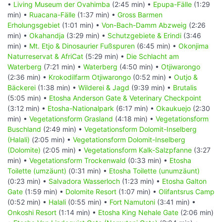
•
Living Museum der Ovahimba
(2:45 min) •
Epupa-Fälle
(1:29
min) •
Ruacana-Fälle
(1:37 min) •
Gross Barmen
Erholungsgebiet
(1:01 min) •
Von-Bach-Damm Abzweig
(2:26
min) •
Okahandja
(3:29 min) •
Schutzgebiete & Erindi
(3:46
min) •
Mt. Etjo & Dinosaurier Fußspuren
(6:45 min) •
Okonjima
Naturreservat & AfriCat
(5:29 min) •
Die Schlacht am
Waterberg
(7:21 min) •
Waterberg
(4:50 min) •
Otjiwarongo
(2:36 min) •
Krokodilfarm Otjiwarongo
(0:52 min) •
Outjo &
Bäckerei
(1:38 min) •
Wilderei & Jagd
(9:39 min) •
Brutalis
(5:05 min) •
Etosha Anderson Gate & Veterinary Checkpoint
(3:12 min) •
Etosha-Nationalpark
(6:17 min) •
Okaukuejo
(2:30
min) •
Vegetationsform Grasland
(4:18 min) •
Vegetationsform
Buschland
(2:49 min) •
Vegetationsform Dolomit-Inselberg
(Halali)
(2:05 min) •
Vegetationsform Dolomit-Inselberg
(Dolomite)
(2:05 min) •
Vegetationsform Kalk-Salzpfanne
(3:27
min) •
Vegetationsform Trockenwald
(0:33 min) •
Etosha
Toilette (umzäunt)
(0:31 min) •
Etosha Toilette (unumzäunt)
(0:23 min) •
Salvadora Wasserloch
(1:23 min) •
Etosha Galton
Gate
(1:59 min) •
Dolomite Resort
(1:07 min) •
Olifantsrus Camp
(0:52 min) •
Halali
(0:55 min) •
Fort Namutoni
(3:41 min) •
Onkoshi Resort
(1:14 min) •
Etosha King Nehale Gate
(2:06 min)