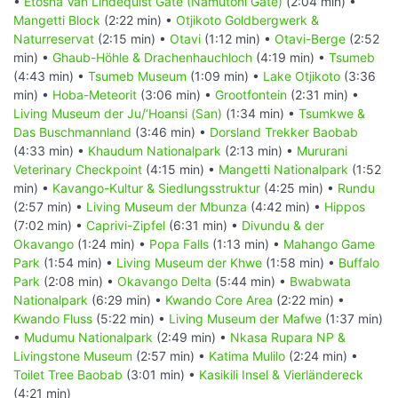
•
Etosha Van Lindequist Gate (Namutoni Gate)
(2:04 min) •
Mangetti Block
(2:22 min) •
Otjikoto Goldbergwerk &
Naturreservat
(2:15 min) •
Otavi
(1:12 min) •
Otavi-Berge
(2:52
min) •
Ghaub-Höhle & Drachenhauchloch
(4:19 min) •
Tsumeb
(4:43 min) •
Tsumeb Museum
(1:09 min) •
Lake Otjikoto
(3:36
min) •
Hoba-Meteorit
(3:06 min) •
Grootfontein
(2:31 min) •
Living Museum der Ju/‘Hoansi (San)
(1:34 min) •
Tsumkwe &
Das Buschmannland
(3:46 min) •
Dorsland Trekker Baobab
(4:33 min) •
Khaudum Nationalpark
(2:13 min) •
Mururani
Veterinary Checkpoint
(4:15 min) •
Mangetti Nationalpark
(1:52
min) •
Kavango-Kultur & Siedlungsstruktur
(4:25 min) •
Rundu
(2:57 min) •
Living Museum der Mbunza
(4:42 min) •
Hippos
(7:02 min) •
Caprivi-Zipfel
(6:31 min) •
Divundu & der
Okavango
(1:24 min) •
Popa Falls
(1:13 min) •
Mahango Game
Park
(1:54 min) •
Living Museum der Khwe
(1:58 min) •
Buffalo
Park
(2:08 min) •
Okavango Delta
(5:44 min) •
Bwabwata
Nationalpark
(6:29 min) •
Kwando Core Area
(2:22 min) •
Kwando Fluss
(5:22 min) •
Living Museum der Mafwe
(1:37 min)
•
Mudumu Nationalpark
(2:49 min) •
Nkasa Rupara NP &
Livingstone Museum
(2:57 min) •
Katima Mulilo
(2:24 min) •
Toilet Tree Baobab
(3:01 min) •
Kasikili Insel & Vierländereck
(4:21 min)