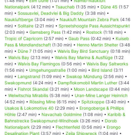
(1:48 min) •
Elim Düne
(1:01 min) •
Namib-Naukluft
Nationalpark
(4:12 min) •
Tsauchab
(1:35 min) •
Düne 45
(1:57
min) •
Sossusvlei, Deadvlei & Big Daddy
(3:38 min) •
Naukluftberge
(3:04 min) •
Naukluft Mountain Zebra Park
(4:16
min) •
Solitaire
(2:21 min) •
Spreetshoogte Pass Aussichtspunkt
(2:03 min) •
Gamsberg Pass
(1:42 min) •
Rostock
(1:18 min) •
Tropic of Capricorn
(2:57 min) •
Gaub Pass
(0:42 min) •
Kuiseb
Pass & Mondlandschaft
(1:30 min) •
Henno Martin Shelter
(3:48
min) •
Düne 7
(1:05 min) •
Walvis Bay Bird Sanctuary
(0:18 min)
•
Walvis Bay
(2:13 min) •
Walvis Bay Marina & Ausflüge
(1:22
min) •
Walvis Bay Flamingos
(0:56 min) •
Walvis Bay Saltworks
(1:56 min) •
Umgehungsstraße
(1:00 min) •
Bird Island
(3:11
min) •
Langstrand
(1:09 min) •
Swakop Mündung
(2:56 min) •
Swakopmund
(4:24 min) •
Dampflokomobil Martin Luther
(3:44
min) •
Fishrot Skandal
(3:21 min) •
Moon Landscape
(0:44 min)
•
Welwitschia Mirabilis
(5:38 min) •
Uran-Mine Langer Heinrich
(4:52 min) •
Rössing Mine
(6:15 min) •
Spitzkoppe
(3:40 min) •
Usakos & Lokomotive 40
(2:29 min) •
Erongoberge & Phillips
Höhle
(2:47 min) •
Navachab Goldmine
(1:08 min) •
Karibib &
Bahnstrecke Swakopmund-Windhoek
(3:26 min) •
Dorob
Nationalpark
(2:29 min) •
Flechtenfeld
(0:56 min) •
Erongo
Desalination Plant
(3:57 min) •
Zeila Shipwreck
(1:04 min) •