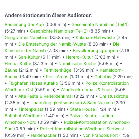
Andere Stationen in dieser Audiotour:
Bedienung der App
(0:59 min) •
Geschichte Namibias (Teil 1)
(5:27 min) •
Geschichte Namibias (Teil 2)
(8:35 min) •
Geographie Namibias
(3:58 min) •
Kalahari-Halbwüste
(7:45
min) •
Die Entstehung der Namib-Wüste
(8:28 min) •
Die
Kleintiere der Namib
(7:08 min) •
Bevölkerungsgruppen
(7:16
min) •
San-Kultur
(6:11 min) •
Herero-Kultur
(3:03 min) •
Himba-Kultur
(3:23 min) •
Namibische Küche
(5:05 min) •
Zäune
(2:12 min) •
Termitenhügel
(3:39 min) •
Kameldorn-
Bäume
(3:49 min) •
Rest-Areas
(1:01 min) •
Gobabis
(2:29 min)
•
Flughafen Hosea Kutako
(3:56 min) •
Polizei-Kontrollstation
Windhoek Ost
(0:59 min) •
Windhoek damals & heute
(5:05
min) •
Alte Feste & Reiterdenkmal
(3:22 min) •
Christuskirche
(2:35 min) •
Unabhängigkeitsmuseum & Sam Nujoma
(2:30
min) •
Tintenpalast
(1:59 min) •
State House
(1:24 min) •
Bahnhof Windhoek
(1:40 min) •
Polizei-Kontrollstation
Windhoek-Nord
(0:59 min) •
Polizei-Kontrollstation Windhoek-
Süd
(0:59 min) •
Polizei-Kontrollstation Windhoek-Südwest
(0:59 min) •
Heldenacker
(1:50 min) •
von Francois Fort
(1:59