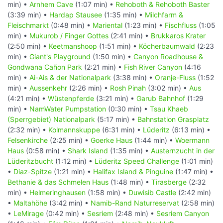
min) •
Arnhem Cave
(1:07 min) •
Rehoboth & Rehoboth Baster
(3:39 min) •
Hardap Stausee
(1:35 min) •
Milchfarm &
Fleischmarkt
(0:48 min) •
Mariental
(1:23 min) •
Fischfluss
(1:05
min) •
Mukurob / Finger Gottes
(2:41 min) •
Brukkaros Krater
(2:50 min) •
Keetmanshoop
(1:51 min) •
Köcherbaumwald
(2:23
min) •
Giant's Playground
(1:50 min) •
Canyon Roadhouse &
Gondwana Cañon Park
(2:21 min) •
Fish River Canyon
(4:16
min) •
Ai-Ais & der Nationalpark
(3:38 min) •
Oranje-Fluss
(1:52
min) •
Aussenkehr
(2:26 min) •
Rosh Pinah
(3:02 min) •
Aus
(4:21 min) •
Wüstenpferde
(3:21 min) •
Garub Bahnhof
(1:29
min) •
NamWater Pumpstation
(0:30 min) •
Tsau Khaeb
(Sperrgebiet) Nationalpark
(5:17 min) •
Bahnstation Grasplatz
(2:32 min) •
Kolmannskuppe
(6:31 min) •
Lüderitz
(6:13 min) •
Felsenkirche
(2:25 min) •
Goerke Haus
(1:44 min) •
Woermann
Haus
(0:58 min) •
Shark Island
(1:35 min) •
Austernzucht in der
Lüderitzbucht
(1:12 min) •
Lüderitz Speed Challenge
(1:01 min)
•
Diaz-Spitze
(1:21 min) •
Halifax Island & Pinguine
(1:47 min) •
Bethanie & das Schmelen Haus
(1:48 min) •
Tirasberge
(2:32
min) •
Helmeringhausen
(1:58 min) •
Duwisib Castle
(2:42 min)
•
Maltahöhe
(3:42 min) •
Namib-Rand Naturreservat
(2:58 min)
•
LeMirage
(0:42 min) •
Sesriem
(2:48 min) •
Sesriem Canyon