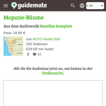
search
language
menu
Mopane-Bäume
Aus dem Audiowalk
Namibia komplett
Preis: 24.99 €
von
AOYO-Guide GbR
225 Stationen
629:09 min Audio
directions_walk
favorite
51
Hör dir die Audiotour jetzt an, am besten in der
Großansicht
.