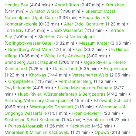
Henties Bay
(4:04 min) •
Angelhütten
(0:47 min) •
Kreuzkap
(5:14 min) •
Winston Wrack
(1:00 min) •
Skeleton Coast
Nationalpark (Ugab Gate)
(3:36 min) •
Huab Rivier &
Kormorankolonie
(0:33 min) •
Alter Erdöl-Bohrturm
(1:23 min) •
Torra Bay
(0:54 min) •
Uniab Wasserfall
(1:16 min) •
Terrace
Bay
(1:09 min) •
Skeleton Coast Nationalpark
(Springbokwasser Gate)
(0:32 min) •
Messum Krater
(3:06 min)
•
Brandberg West Mine
(1:21 min) •
Uis
(3:02 min) •
Uis Himba
Village
(0:35 min) •
White Lady Abzweig
(3:00 min) •
Brandberg Aussichtspunkt
(3:05 min) •
Ugab Rivier & Herero
Kunstmarkt
(1:26 min) •
Damaraland
(5:35 min) •
Fingerklippe
(1:23 min) •
Khorixas
(1:44 min) •
Versteinerter Wald
(2:05 min)
•
Orgelpfeifen
(1:15 min) •
Verbrannter Berg
(1:12 min) •
Twyfelfontein
(4:05 min) •
Living Museum der Damara
(3:27
min) •
Huab-Rivier: Wüstenelefanten & Bergzebras
(4:42 min) •
Palmwag Veterinary Checkpoint
(4:15 min) •
Khowarib Schlucht
(0:59 min) •
Warmquelle Ortschaft
(1:18 min) •
Warmquelle &
Ongongo Wasserfälle
(1:01 min) •
Hoanib-Rivier
(1:20 min) •
Sesfontein & Fort Sesfontein
(1:54 min) •
Feenkreise
(6:22 min)
•
Purros & Hoarusib
(1:26 min) •
Kaokoveld
(4:52 min) •
Mineralien & Minen im Kaokoveld
(1:21 min) •
Opuwo
(2:13 min)