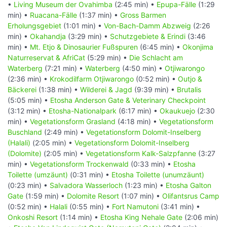
•
Living Museum der Ovahimba
(2:45 min) •
Epupa-Fälle
(1:29
min) •
Ruacana-Fälle
(1:37 min) •
Gross Barmen
Erholungsgebiet
(1:01 min) •
Von-Bach-Damm Abzweig
(2:26
min) •
Okahandja
(3:29 min) •
Schutzgebiete & Erindi
(3:46
min) •
Mt. Etjo & Dinosaurier Fußspuren
(6:45 min) •
Okonjima
Naturreservat & AfriCat
(5:29 min) •
Die Schlacht am
Waterberg
(7:21 min) •
Waterberg
(4:50 min) •
Otjiwarongo
(2:36 min) •
Krokodilfarm Otjiwarongo
(0:52 min) •
Outjo &
Bäckerei
(1:38 min) •
Wilderei & Jagd
(9:39 min) •
Brutalis
(5:05 min) •
Etosha Anderson Gate & Veterinary Checkpoint
(3:12 min) •
Etosha-Nationalpark
(6:17 min) •
Okaukuejo
(2:30
min) •
Vegetationsform Grasland
(4:18 min) •
Vegetationsform
Buschland
(2:49 min) •
Vegetationsform Dolomit-Inselberg
(Halali)
(2:05 min) •
Vegetationsform Dolomit-Inselberg
(Dolomite)
(2:05 min) •
Vegetationsform Kalk-Salzpfanne
(3:27
min) •
Vegetationsform Trockenwald
(0:33 min) •
Etosha
Toilette (umzäunt)
(0:31 min) •
Etosha Toilette (unumzäunt)
(0:23 min) •
Salvadora Wasserloch
(1:23 min) •
Etosha Galton
Gate
(1:59 min) •
Dolomite Resort
(1:07 min) •
Olifantsrus Camp
(0:52 min) •
Halali
(0:55 min) •
Fort Namutoni
(3:41 min) •
Onkoshi Resort
(1:14 min) •
Etosha King Nehale Gate
(2:06 min)