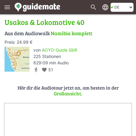
search
language
menu
Usakos & Lokomotive 40
Aus dem Audiowalk
Namibia komplett
Preis: 24.99 €
von
AOYO-Guide GbR
225 Stationen
629:09 min Audio
directions_walk
favorite
51
Hör dir die Audiotour jetzt an, am besten in der
Großansicht
.