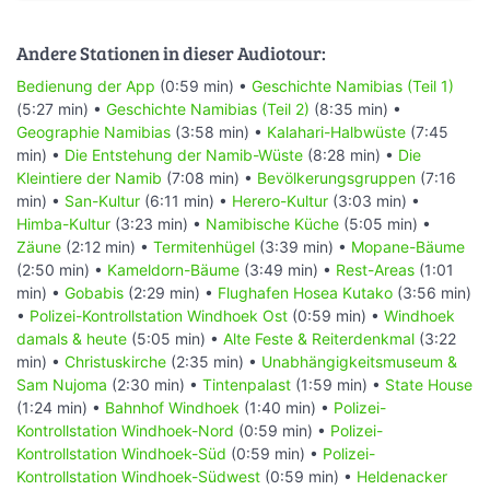
Andere Stationen in dieser Audiotour:
Bedienung der App
(0:59 min) •
Geschichte Namibias (Teil 1)
(5:27 min) •
Geschichte Namibias (Teil 2)
(8:35 min) •
Geographie Namibias
(3:58 min) •
Kalahari-Halbwüste
(7:45
min) •
Die Entstehung der Namib-Wüste
(8:28 min) •
Die
Kleintiere der Namib
(7:08 min) •
Bevölkerungsgruppen
(7:16
min) •
San-Kultur
(6:11 min) •
Herero-Kultur
(3:03 min) •
Himba-Kultur
(3:23 min) •
Namibische Küche
(5:05 min) •
Zäune
(2:12 min) •
Termitenhügel
(3:39 min) •
Mopane-Bäume
(2:50 min) •
Kameldorn-Bäume
(3:49 min) •
Rest-Areas
(1:01
min) •
Gobabis
(2:29 min) •
Flughafen Hosea Kutako
(3:56 min)
•
Polizei-Kontrollstation Windhoek Ost
(0:59 min) •
Windhoek
damals & heute
(5:05 min) •
Alte Feste & Reiterdenkmal
(3:22
min) •
Christuskirche
(2:35 min) •
Unabhängigkeitsmuseum &
Sam Nujoma
(2:30 min) •
Tintenpalast
(1:59 min) •
State House
(1:24 min) •
Bahnhof Windhoek
(1:40 min) •
Polizei-
Kontrollstation Windhoek-Nord
(0:59 min) •
Polizei-
Kontrollstation Windhoek-Süd
(0:59 min) •
Polizei-
Kontrollstation Windhoek-Südwest
(0:59 min) •
Heldenacker