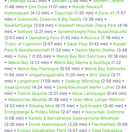
•
LeMirage
(0:42 min) •
Sesriem
(2:48 min) •
Sesriem Canyon
(1:48 min) •
Elim Düne
(1:01 min) •
Namib-Naukluft
Nationalpark
(4:12 min) •
Tsauchab
(1:35 min) •
Düne 45
(1:57
min) •
Sossusvlei, Deadvlei & Big Daddy
(3:38 min) •
Naukluftberge
(3:04 min) •
Naukluft Mountain Zebra Park
(4:16
min) •
Solitaire
(2:21 min) •
Spreetshoogte Pass Aussichtspunkt
(2:03 min) •
Gamsberg Pass
(1:42 min) •
Rostock
(1:18 min) •
Tropic of Capricorn
(2:57 min) •
Gaub Pass
(0:42 min) •
Kuiseb
Pass & Mondlandschaft
(1:30 min) •
Henno Martin Shelter
(3:48
min) •
Düne 7
(1:05 min) •
Walvis Bay Bird Sanctuary
(0:18 min)
•
Walvis Bay
(2:13 min) •
Walvis Bay Marina & Ausflüge
(1:22
min) •
Walvis Bay Flamingos
(0:56 min) •
Walvis Bay Saltworks
(1:56 min) •
Umgehungsstraße
(1:00 min) •
Bird Island
(3:11
min) •
Langstrand
(1:09 min) •
Swakop Mündung
(2:56 min) •
Swakopmund
(4:24 min) •
Dampflokomobil Martin Luther
(3:44
min) •
Fishrot Skandal
(3:21 min) •
Moon Landscape
(0:44 min)
•
Welwitschia Mirabilis
(5:38 min) •
Uran-Mine Langer Heinrich
(4:52 min) •
Rössing Mine
(6:15 min) •
Spitzkoppe
(3:40 min) •
Erongoberge & Phillips Höhle
(2:47 min) •
Navachab Goldmine
(1:08 min) •
Karibib & Bahnstrecke Swakopmund-Windhoek
(3:26 min) •
Dorob Nationalpark
(2:29 min) •
Flechtenfeld
(0:56
min) •
Erongo Desalination Plant
(3:57 min) •
Zeila Shipwreck