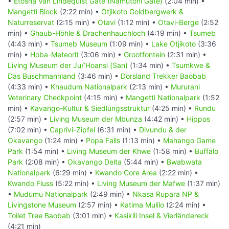
•
Etosha Van Lindequist Gate (Namutoni Gate)
(2:04 min) •
Mangetti Block
(2:22 min) •
Otjikoto Goldbergwerk &
Naturreservat
(2:15 min) •
Otavi
(1:12 min) •
Otavi-Berge
(2:52
min) •
Ghaub-Höhle & Drachenhauchloch
(4:19 min) •
Tsumeb
(4:43 min) •
Tsumeb Museum
(1:09 min) •
Lake Otjikoto
(3:36
min) •
Hoba-Meteorit
(3:06 min) •
Grootfontein
(2:31 min) •
Living Museum der Ju/‘Hoansi (San)
(1:34 min) •
Tsumkwe &
Das Buschmannland
(3:46 min) •
Dorsland Trekker Baobab
(4:33 min) •
Khaudum Nationalpark
(2:13 min) •
Mururani
Veterinary Checkpoint
(4:15 min) •
Mangetti Nationalpark
(1:52
min) •
Kavango-Kultur & Siedlungsstruktur
(4:25 min) •
Rundu
(2:57 min) •
Living Museum der Mbunza
(4:42 min) •
Hippos
(7:02 min) •
Caprivi-Zipfel
(6:31 min) •
Divundu & der
Okavango
(1:24 min) •
Popa Falls
(1:13 min) •
Mahango Game
Park
(1:54 min) •
Living Museum der Khwe
(1:58 min) •
Buffalo
Park
(2:08 min) •
Okavango Delta
(5:44 min) •
Bwabwata
Nationalpark
(6:29 min) •
Kwando Core Area
(2:22 min) •
Kwando Fluss
(5:22 min) •
Living Museum der Mafwe
(1:37 min)
•
Mudumu Nationalpark
(2:49 min) •
Nkasa Rupara NP &
Livingstone Museum
(2:57 min) •
Katima Mulilo
(2:24 min) •
Toilet Tree Baobab
(3:01 min) •
Kasikili Insel & Vierländereck
(4:21 min)