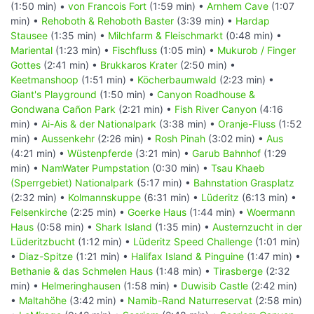
(1:50 min) •
von Francois Fort
(1:59 min) •
Arnhem Cave
(1:07
min) •
Rehoboth & Rehoboth Baster
(3:39 min) •
Hardap
Stausee
(1:35 min) •
Milchfarm & Fleischmarkt
(0:48 min) •
Mariental
(1:23 min) •
Fischfluss
(1:05 min) •
Mukurob / Finger
Gottes
(2:41 min) •
Brukkaros Krater
(2:50 min) •
Keetmanshoop
(1:51 min) •
Köcherbaumwald
(2:23 min) •
Giant's Playground
(1:50 min) •
Canyon Roadhouse &
Gondwana Cañon Park
(2:21 min) •
Fish River Canyon
(4:16
min) •
Ai-Ais & der Nationalpark
(3:38 min) •
Oranje-Fluss
(1:52
min) •
Aussenkehr
(2:26 min) •
Rosh Pinah
(3:02 min) •
Aus
(4:21 min) •
Wüstenpferde
(3:21 min) •
Garub Bahnhof
(1:29
min) •
NamWater Pumpstation
(0:30 min) •
Tsau Khaeb
(Sperrgebiet) Nationalpark
(5:17 min) •
Bahnstation Grasplatz
(2:32 min) •
Kolmannskuppe
(6:31 min) •
Lüderitz
(6:13 min) •
Felsenkirche
(2:25 min) •
Goerke Haus
(1:44 min) •
Woermann
Haus
(0:58 min) •
Shark Island
(1:35 min) •
Austernzucht in der
Lüderitzbucht
(1:12 min) •
Lüderitz Speed Challenge
(1:01 min)
•
Diaz-Spitze
(1:21 min) •
Halifax Island & Pinguine
(1:47 min) •
Bethanie & das Schmelen Haus
(1:48 min) •
Tirasberge
(2:32
min) •
Helmeringhausen
(1:58 min) •
Duwisib Castle
(2:42 min)
•
Maltahöhe
(3:42 min) •
Namib-Rand Naturreservat
(2:58 min)