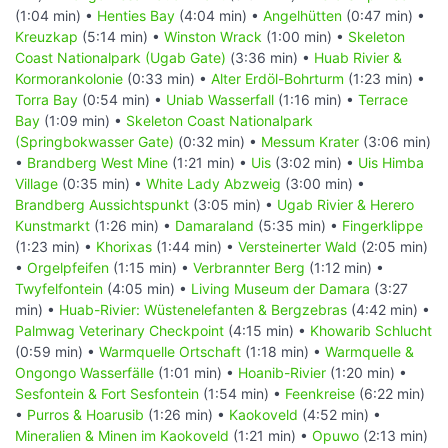
(1:04 min) •
Henties Bay
(4:04 min) •
Angelhütten
(0:47 min) •
Kreuzkap
(5:14 min) •
Winston Wrack
(1:00 min) •
Skeleton
Coast Nationalpark (Ugab Gate)
(3:36 min) •
Huab Rivier &
Kormorankolonie
(0:33 min) •
Alter Erdöl-Bohrturm
(1:23 min) •
Torra Bay
(0:54 min) •
Uniab Wasserfall
(1:16 min) •
Terrace
Bay
(1:09 min) •
Skeleton Coast Nationalpark
(Springbokwasser Gate)
(0:32 min) •
Messum Krater
(3:06 min)
•
Brandberg West Mine
(1:21 min) •
Uis
(3:02 min) •
Uis Himba
Village
(0:35 min) •
White Lady Abzweig
(3:00 min) •
Brandberg Aussichtspunkt
(3:05 min) •
Ugab Rivier & Herero
Kunstmarkt
(1:26 min) •
Damaraland
(5:35 min) •
Fingerklippe
(1:23 min) •
Khorixas
(1:44 min) •
Versteinerter Wald
(2:05 min)
•
Orgelpfeifen
(1:15 min) •
Verbrannter Berg
(1:12 min) •
Twyfelfontein
(4:05 min) •
Living Museum der Damara
(3:27
min) •
Huab-Rivier: Wüstenelefanten & Bergzebras
(4:42 min) •
Palmwag Veterinary Checkpoint
(4:15 min) •
Khowarib Schlucht
(0:59 min) •
Warmquelle Ortschaft
(1:18 min) •
Warmquelle &
Ongongo Wasserfälle
(1:01 min) •
Hoanib-Rivier
(1:20 min) •
Sesfontein & Fort Sesfontein
(1:54 min) •
Feenkreise
(6:22 min)
•
Purros & Hoarusib
(1:26 min) •
Kaokoveld
(4:52 min) •
Mineralien & Minen im Kaokoveld
(1:21 min) •
Opuwo
(2:13 min)