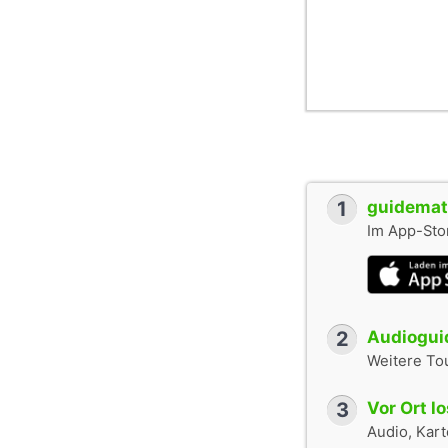
1
guidemate
Im App-Stor
2
Audioguid
Weitere To
3
Vor Ort l
Audio, Karte