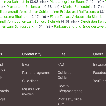
onen zu Schierstein
(3:08 min) •
Platz am grünen Baum
(1:49 min) •
n) •
Promenade Schierstein
(0:58 min) •
Marina Schierstein
(1:17 mi
Hintergrundinformationen Schiersteiner Brücke und Raiffeisensilo
(3:1
Panorama Rheinufer
(2:47 min) •
Fähre Tamara Anlegestelle Biebrich
undinformationen zum Schloss Biebrich
(4:35 min) •
Durch den Schl
ionen zum Schlosspark
(4:51 min) •
Parkausgang und Ende der zweit
ns
Community
Hilfe
Überall
nd
Blog
FAQ
Instagr
ngen
Partnerprogramm
Guide zum
Facebo
lk-
Guide
Guidelines
YouTub
How to
Missbrauch
terial
Hörspaziergang
melden
ogie
Podcast „Guide
zum