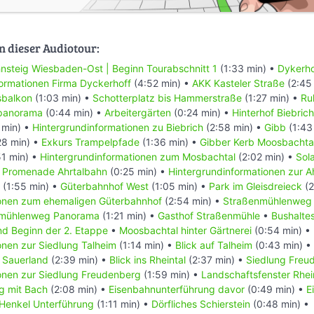
n dieser Audiotour:
nsteig Wiesbaden-Ost | Beginn Tourabschnitt 1
(1:33 min) •
Dykerhof
ormationen Firma Dyckerhoff
(4:52 min) •
AKK Kasteler Straße
(2:45
sbalkon
(1:03 min) •
Schotterplatz bis Hammerstraße
(1:27 min) •
Ru
epanorama
(0:44 min) •
Arbeitergärten
(0:24 min) •
Hinterhof Biebrich
 min) •
Hintergrundinformationen zu Biebrich
(2:58 min) •
Gibb
(1:43
28 min) •
Exkurs Trampelpfade
(1:36 min) •
Gibber Kerb Moosbachta
51 min) •
Hintergrundinformationen zum Mosbachtal
(2:02 min) •
Sol
•
Promenade Ahrtalbahn
(0:25 min) •
Hintergrundinformationen zur A
(1:55 min) •
Güterbahnhof West
(1:05 min) •
Park im Gleisdreieck
(2
ionen zum ehemaligen Güterbahnhof
(2:54 min) •
Straßenmühlenweg 
nmühlenweg Panorama
(1:21 min) •
Gasthof Straßenmühle
•
Bushaltes
nd Beginn der 2. Etappe
•
Moosbachtal hinter Gärtnerei
(0:54 min) •
onen zur Siedlung Talheim
(1:14 min) •
Blick auf Talheim
(0:43 min) •
 Sauerland
(2:39 min) •
Blick ins Rheintal
(2:37 min) •
Siedlung Freu
onen zur Siedlung Freudenberg
(1:59 min) •
Landschaftsfenster Rhe
g mit Bach
(2:08 min) •
Eisenbahnunterführung davor
(0:49 min) •
E
Henkel Unterführung
(1:11 min) •
Dörfliches Schierstein
(0:48 min) •