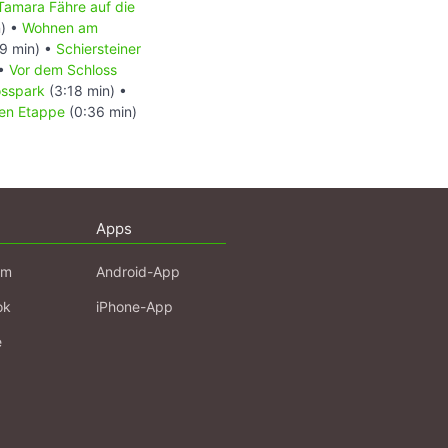
Tamara Fähre auf die
n) •
Wohnen am
9 min) •
Schiersteiner
•
Vor dem Schloss
osspark
(3:18 min) •
en Etappe
(0:36 min)
Apps
am
Android-App
ok
iPhone-App
e