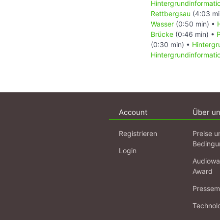
Hintergrundinformati
Rettbergsau
(4:03 mi
Wasser
(0:50 min) •
Brücke
(0:46 min) •
(0:30 min) •
Hintergr
Hintergrundinformat
Account
Über u
Registrieren
Preise u
Bedingu
Login
Audiowa
Award
Pressema
Technol