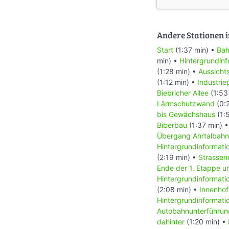
Andere Stationen i
Start
(1:37 min) •
Bah
min) •
Hintergrundinf
(1:28 min) •
Aussicht
(1:12 min) •
Industri
Biebricher Allee
(1:53
Lärmschutzwand
(0:
bis Gewächshaus
(1:
Biberbau
(1:37 min) 
Übergang Ahrtalbahn
Hintergrundinformat
(2:19 min) •
Strasse
Ende der 1. Etappe u
Hintergrundinformati
(2:08 min) •
Innenhof
Hintergrundinformati
Autobahnunterführun
dahinter
(1:20 min) •