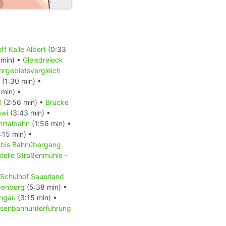
f Kalle Albert
(0:33
 min) •
Gleisdreieck
hrgebietsvergleich
(1:30 min) •
 min) •
l
(2:56 min) •
Brücke
awi
(3:43 min) •
hrtalbahn
(1:56 min) •
:15 min) •
bis Bahnübergang
telle Straßenmühle -
Schulhof Sauerland
denberg
(5:38 min) •
ingau
(3:15 min) •
isenbahnunterführung