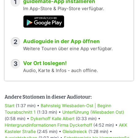
1
guidemate-App installieren
Im App-Store & Play-Store verfügbar.
2
Audioguide in der App öffnen
Weitere Touren über eine App verfügbar.
3
Vor Ort loslegen!
Audio, Karte & Infos - auch offline.
Andere Stationen in dieser Audiotour:
Start
(1:37 min) •
Bahnsteig Wiesbaden-Ost | Beginn
Tourabschnitt 1
(1:33 min) •
Unterführung (Wiesbaden Ost)
(0:58 min) •
Dykerhoff Kalle Albert
(0:33 min) •
Hintergrundinformationen Firma Dyckerhoff
(4:52 min) •
AKK
Kasteler Straße
(2:45 min) •
Gleisdreieck
(1:28 min) •
Aussichtsbalkon
(1:03 min) •
Schotterplatz bis Hammerstraße