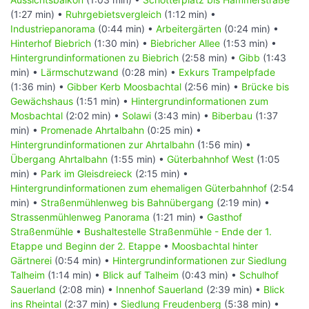
(1:27 min) •
Ruhrgebietsvergleich
(1:12 min) •
Industriepanorama
(0:44 min) •
Arbeitergärten
(0:24 min) •
Hinterhof Biebrich
(1:30 min) •
Biebricher Allee
(1:53 min) •
Hintergrundinformationen zu Biebrich
(2:58 min) •
Gibb
(1:43
min) •
Lärmschutzwand
(0:28 min) •
Exkurs Trampelpfade
(1:36 min) •
Gibber Kerb Moosbachtal
(2:56 min) •
Brücke bis
Gewächshaus
(1:51 min) •
Hintergrundinformationen zum
Mosbachtal
(2:02 min) •
Solawi
(3:43 min) •
Biberbau
(1:37
min) •
Promenade Ahrtalbahn
(0:25 min) •
Hintergrundinformationen zur Ahrtalbahn
(1:56 min) •
Übergang Ahrtalbahn
(1:55 min) •
Güterbahnhof West
(1:05
min) •
Park im Gleisdreieck
(2:15 min) •
Hintergrundinformationen zum ehemaligen Güterbahnhof
(2:54
min) •
Straßenmühlenweg bis Bahnübergang
(2:19 min) •
Strassenmühlenweg Panorama
(1:21 min) •
Gasthof
Straßenmühle
•
Bushaltestelle Straßenmühle - Ende der 1.
Etappe und Beginn der 2. Etappe
•
Moosbachtal hinter
Gärtnerei
(0:54 min) •
Hintergrundinformationen zur Siedlung
Talheim
(1:14 min) •
Blick auf Talheim
(0:43 min) •
Schulhof
Sauerland
(2:08 min) •
Innenhof Sauerland
(2:39 min) •
Blick
ins Rheintal
(2:37 min) •
Siedlung Freudenberg
(5:38 min) •