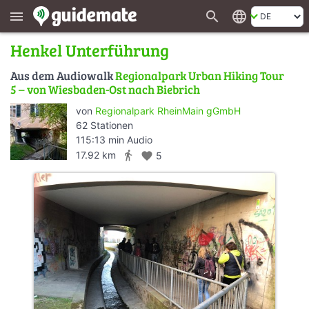
search
language
menu
Henkel Unterführung
Aus dem Audiowalk
Regionalpark Urban Hiking Tour
5 – von Wiesbaden-Ost nach Biebrich
von
Regionalpark RheinMain gGmbH
62 Stationen
115:13 min Audio
directions_walk
17.92 km
favorite
5