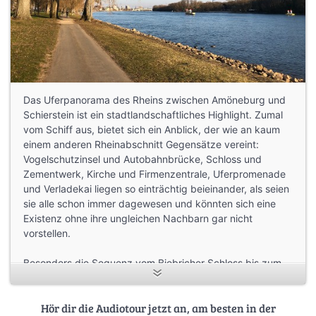
Das Uferpanorama des Rheins zwischen Amöneburg und
Schierstein ist ein stadtlandschaftliches Highlight. Zumal
vom Schiff aus, bietet sich ein Anblick, der wie an kaum
einem anderen Rheinabschnitt Gegensätze vereint:
Vogelschutzinsel und Autobahnbrücke, Schloss und
Zementwerk, Kirche und Firmenzentrale, Uferpromenade
und Verladekai liegen so einträchtig beieinander, als seien
sie alle schon immer dagewesen und könnten sich eine
Existenz ohne ihre ungleichen Nachbarn gar nicht
vorstellen.
Besonders die Sequenz vom Biebricher Schloss bis zum
Dyckerhoffhochhaus ist wirklich episches Zivilsationskino:
Hinter der platanengesäumten Promenade säumt
Hör dir die Audiotour jetzt an, am besten in der
zunächst die lange, horizontale Strecke des barocken