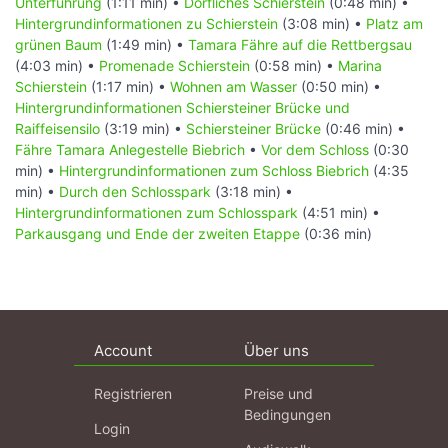
Unterführung
(1:11 min) •
Dörfliches Schierstein
(0:48 min) •
Hintergrundinformationen zu Schierstein
(3:08 min) •
Platz am
grünen Baum
(1:49 min) •
Tamara Fähre auf die Rettbergsau
(4:03 min) •
Promenade Schierstein
(0:58 min) •
Marina
Schierstein
(1:17 min) •
Wohnen am Wasser
(0:50 min) •
Hintergrundinformationen Schiersteiner Brücke und
Raiffeisensilo
(3:19 min) •
Schiersteiner Brücke
(0:46 min) •
Fähre Tamara Anlegestelle Biebrich
•
Vor dem Schloss
(0:30
min) •
Hintergrundinformationen zum Schloss Biebrich
(4:35
min) •
Durch den Schlosspark
(3:18 min) •
Hintergrundinformationen zum Schlosspark
(4:51 min) •
Parkausgang und Ende der zweiten Etappe
(0:36 min)
Account
Über uns
Registrieren
Preise und
Bedingungen
Login