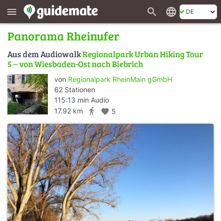
search
language
menu
Panorama Rheinufer
Aus dem Audiowalk
Regionalpark Urban Hiking Tour
5 – von Wiesbaden-Ost nach Biebrich
von
Regionalpark RheinMain gGmbH
62 Stationen
115:13 min Audio
directions_walk
17.92 km
favorite
5