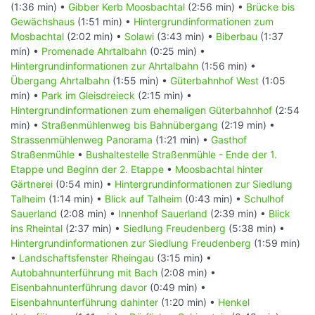
(1:36 min) •
Gibber Kerb Moosbachtal
(2:56 min) •
Brücke bis
Gewächshaus
(1:51 min) •
Hintergrundinformationen zum
Mosbachtal
(2:02 min) •
Solawi
(3:43 min) •
Biberbau
(1:37
min) •
Promenade Ahrtalbahn
(0:25 min) •
Hintergrundinformationen zur Ahrtalbahn
(1:56 min) •
Übergang Ahrtalbahn
(1:55 min) •
Güterbahnhof West
(1:05
min) •
Park im Gleisdreieck
(2:15 min) •
Hintergrundinformationen zum ehemaligen Güterbahnhof
(2:54
min) •
Straßenmühlenweg bis Bahnübergang
(2:19 min) •
Strassenmühlenweg Panorama
(1:21 min) •
Gasthof
Straßenmühle
•
Bushaltestelle Straßenmühle - Ende der 1.
Etappe und Beginn der 2. Etappe
•
Moosbachtal hinter
Gärtnerei
(0:54 min) •
Hintergrundinformationen zur Siedlung
Talheim
(1:14 min) •
Blick auf Talheim
(0:43 min) •
Schulhof
Sauerland
(2:08 min) •
Innenhof Sauerland
(2:39 min) •
Blick
ins Rheintal
(2:37 min) •
Siedlung Freudenberg
(5:38 min) •
Hintergrundinformationen zur Siedlung Freudenberg
(1:59 min)
•
Landschaftsfenster Rheingau
(3:15 min) •
Autobahnunterführung mit Bach
(2:08 min) •
Eisenbahnunterführung davor
(0:49 min) •
Eisenbahnunterführung dahinter
(1:20 min) •
Henkel