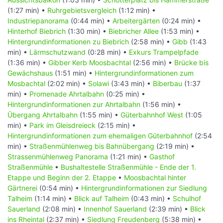
(1:27 min) •
Ruhrgebietsvergleich
(1:12 min) •
Industriepanorama
(0:44 min) •
Arbeitergärten
(0:24 min) •
Hinterhof Biebrich
(1:30 min) •
Biebricher Allee
(1:53 min) •
Hintergrundinformationen zu Biebrich
(2:58 min) •
Gibb
(1:43
min) •
Lärmschutzwand
(0:28 min) •
Exkurs Trampelpfade
(1:36 min) •
Gibber Kerb Moosbachtal
(2:56 min) •
Brücke bis
Gewächshaus
(1:51 min) •
Hintergrundinformationen zum
Mosbachtal
(2:02 min) •
Solawi
(3:43 min) •
Biberbau
(1:37
min) •
Promenade Ahrtalbahn
(0:25 min) •
Hintergrundinformationen zur Ahrtalbahn
(1:56 min) •
Übergang Ahrtalbahn
(1:55 min) •
Güterbahnhof West
(1:05
min) •
Park im Gleisdreieck
(2:15 min) •
Hintergrundinformationen zum ehemaligen Güterbahnhof
(2:54
min) •
Straßenmühlenweg bis Bahnübergang
(2:19 min) •
Strassenmühlenweg Panorama
(1:21 min) •
Gasthof
Straßenmühle
•
Bushaltestelle Straßenmühle - Ende der 1.
Etappe und Beginn der 2. Etappe
•
Moosbachtal hinter
Gärtnerei
(0:54 min) •
Hintergrundinformationen zur Siedlung
Talheim
(1:14 min) •
Blick auf Talheim
(0:43 min) •
Schulhof
Sauerland
(2:08 min) •
Innenhof Sauerland
(2:39 min) •
Blick
ins Rheintal
(2:37 min) •
Siedlung Freudenberg
(5:38 min) •