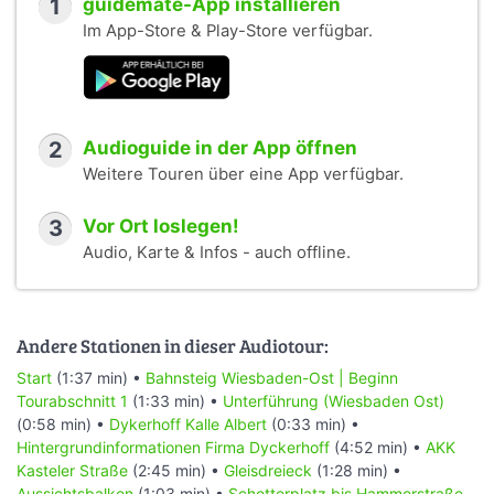
1
guidemate-App installieren
Im App-Store & Play-Store verfügbar.
2
Audioguide in der App öffnen
Weitere Touren über eine App verfügbar.
3
Vor Ort loslegen!
Audio, Karte & Infos - auch offline.
Andere Stationen in dieser Audiotour:
Start
(1:37 min) •
Bahnsteig Wiesbaden-Ost | Beginn
Tourabschnitt 1
(1:33 min) •
Unterführung (Wiesbaden Ost)
(0:58 min) •
Dykerhoff Kalle Albert
(0:33 min) •
Hintergrundinformationen Firma Dyckerhoff
(4:52 min) •
AKK
Kasteler Straße
(2:45 min) •
Gleisdreieck
(1:28 min) •
Aussichtsbalkon
(1:03 min) •
Schotterplatz bis Hammerstraße