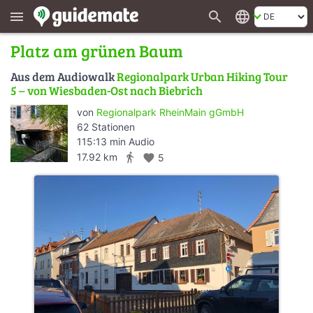
search
language
menu
Platz am grünen Baum
Aus dem Audiowalk
Regionalpark Urban Hiking Tour
5 – von Wiesbaden-Ost nach Biebrich
von
Regionalpark RheinMain gGmbH
62 Stationen
115:13 min Audio
directions_walk
17.92 km
favorite
5