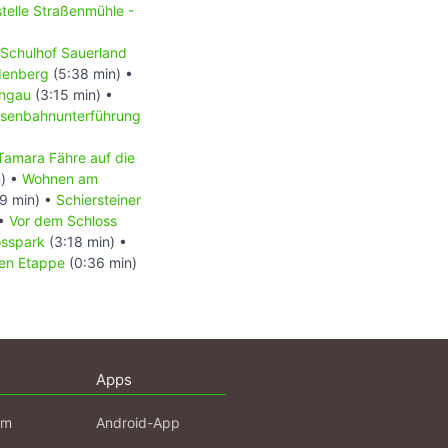
telle Straßenmühle -
Schulhof Sauerland
denberg
(5:38 min) •
ingau
(3:15 min) •
isenbahnunterführung
Tamara Fähre auf die
n) •
Wohnen am
9 min) •
Schiersteiner
•
Vor dem Schloss
osspark
(3:18 min) •
en Etappe
(0:36 min)
Apps
am
Android-App