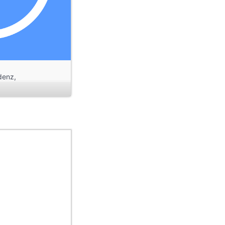
denz,
r sich noch ein
icher Allee hin und
sionen. In den
ben Höchst am
 explosionsartigen
 zusammen und
ymbolisch wurde
ichtet. Aufgrund
 Mosbach jedoch
ng.“
tus, es brachte