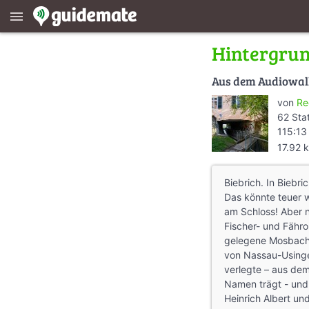
menu
Hintergrun
Aus dem Audiowa
von
Re
62 Sta
115:13
17.92 
Biebrich. In Bieb
Das könnte teuer 
am Schloss! Aber ni
Fischer- und Fähro
gelegene Mosbach,
von Nassau-Usinge
verlegte – aus de
Namen trägt - und 
Heinrich Albert un