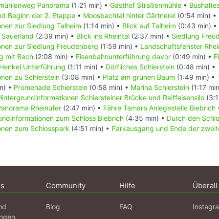
nmühlenweg Panorama
(1:21 min) •
Gasthof Straßenmühle
•
Bushaltes
nd Beginn der 2. Etappe
•
Moosbachtal hinter Gärtnerei
(0:54 min) •
onen zur Siedlung Talheim
(1:14 min) •
Blick auf Talheim
(0:43 min) •
 Sauerland
(2:39 min) •
Blick ins Rheintal
(2:37 min) •
Siedlung Freu
onen zur Siedlung Freudenberg
(1:59 min) •
Landschaftsfenster Rhe
g mit Bach
(2:08 min) •
Eisenbahnunterführung davor
(0:49 min) •
E
Henkel Unterführung
(1:11 min) •
Dörfliches Schierstein
(0:48 min) •
onen zu Schierstein
(3:08 min) •
Platz am grünen Baum
(1:49 min) •
n) •
Promenade Schierstein
(0:58 min) •
Marina Schierstein
(1:17 mi
Hintergrundinformationen Schiersteiner Brücke und Raiffeisensilo
(3:1
Panorama Rheinufer
(2:47 min) •
Fähre Tamara Anlegestelle Biebrich
undinformationen zum Schloss Biebrich
(4:35 min) •
Durch den Schl
ionen zum Schlosspark
(4:51 min) •
Parkausgang und Ende der zweit
ns
Community
Hilfe
Überall
nd
Blog
FAQ
Instagr
ngen