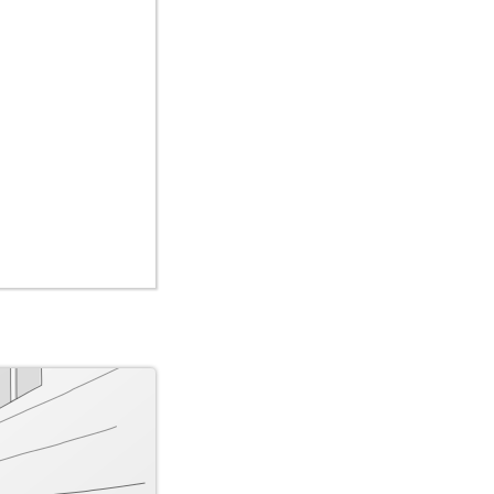
enn die Sozial-
ilweise außerhalb
euerzahlungen
h wohnte. So
 die Eingemeindung
n Ersten Weltkrieg
n allgemein als