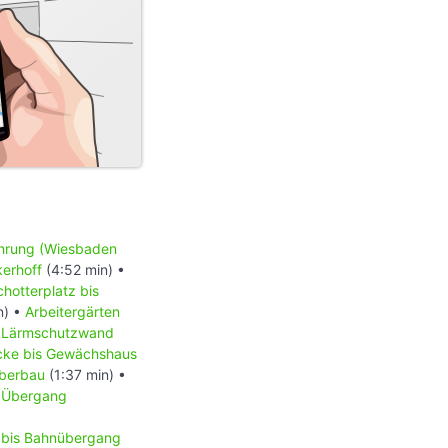
hrung (Wiesbaden
kerhoff
(4:52 min) •
chotterplatz bis
n) •
Arbeitergärten
•
Lärmschutzwand
cke bis Gewächshaus
iberbau
(1:37 min) •
•
Übergang
bis Bahnübergang