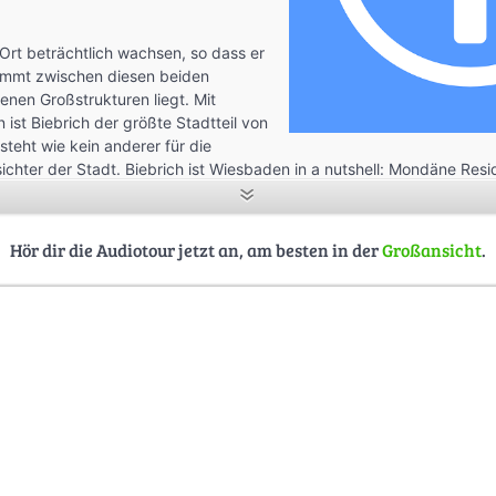
 Ort beträchtlich wachsen, so dass er
emmt zwischen diesen beiden
nen Großstrukturen liegt. Mit
ist Biebrich der größte Stadtteil von
teht wie kein anderer für die
chter der Stadt. Biebrich ist Wiesbaden in a nutshell: Mondäne Resi
 Industrie- und Arbeiterstadt – es fehlt: der Kurort.
s 1841, dann zog es ihn in den aufstrebenden Kurort Wiesbaden, wo e
Hör dir die Audiotour jetzt an, am besten in der
Großansicht
.
n lassen (fortan pendelte er auf der ebenfalls frisch angelegten Biebr
ren Seite von Biebrich wuchsen die Fabriken in immer größere Dimen
cher Geschichtsvereins: „Ende des 19. Jahrhunderts war Biebrich ne
ndustriestandort im Rhein-Main-Gebiet. Durch den damit verbundenen
ieg wuchsen die beiden Gemeinden Biebrich und Mosbach räumlich
 Jahre 1882 auch offiziell zur Stadt Biebrich-Mosbach zusammen. S
der Doppelgemeinde genau auf der einstigen Gemarkungsgrenze err
inierenden Stellung Biebrichs verschwand der Namensbestandteil
r sowohl aus dem Sprachgebrauch als auch aus der Stadtbezeichnu
erungswachstum erhob Biebrich (und Mosbach) zwar in den Stadtsta