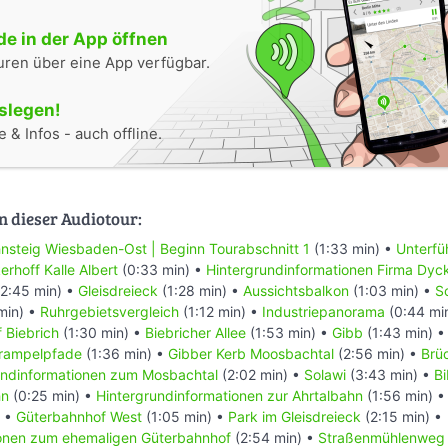
e in der App öffnen
uren über eine App verfügbar.
oslegen!
 & Infos - auch offline.
n dieser Audiotour:
nsteig Wiesbaden-Ost | Beginn Tourabschnitt 1
(1:33 min) •
Unterfü
erhoff Kalle Albert
(0:33 min) •
Hintergrundinformationen Firma Dyc
2:45 min) •
Gleisdreieck
(1:28 min) •
Aussichtsbalkon
(1:03 min) •
S
min) •
Ruhrgebietsvergleich
(1:12 min) •
Industriepanorama
(0:44 mi
f Biebrich
(1:30 min) •
Biebricher Allee
(1:53 min) •
Gibb
(1:43 min) 
Trampelpfade
(1:36 min) •
Gibber Kerb Moosbachtal
(2:56 min) •
Brü
undinformationen zum Mosbachtal
(2:02 min) •
Solawi
(3:43 min) •
B
hn
(0:25 min) •
Hintergrundinformationen zur Ahrtalbahn
(1:56 min) 
) •
Güterbahnhof West
(1:05 min) •
Park im Gleisdreieck
(2:15 min) •
ionen zum ehemaligen Güterbahnhof
(2:54 min) •
Straßenmühlenweg 