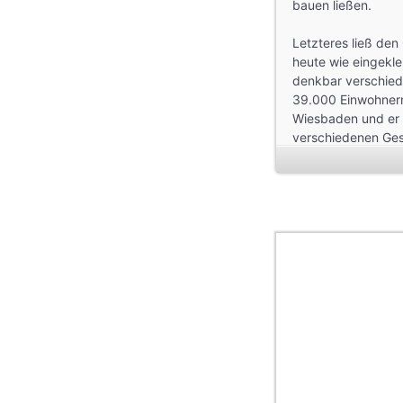
bauen ließen.
Letzteres ließ den
heute wie eingekl
denkbar verschiede
39.000 Einwohnern 
Wiesbaden und er s
verschiedenen Gesi
beschauliches Dorf,
Der Fürst blieb bi
Schloss hatte baue
her). Auf der ande
Worten des Biebri
Main der größte I
Bevölkerungsanst
schlossen sich im
das neue Rathaus 
der zunehmend dom
schon wenig späte
Das starke Bevölk