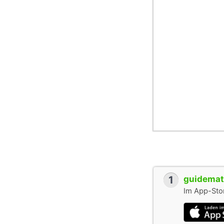
aufgrund der Grenz
und Infrastrukturk
des Stadtgebiets 
teilten sich dadur
begann bereits En
Biebrichs nach Wie
abermals verschli
unausweichlich bet
1
guidemate
Im App-Stor