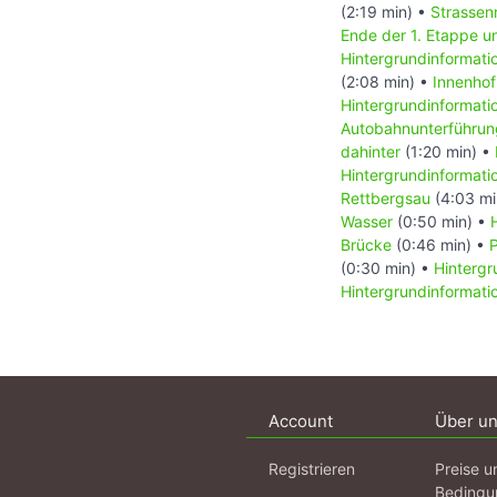
(2:19 min) •
Strasse
Ende der 1. Etappe u
Hintergrundinformati
(2:08 min) •
Innenhof
Hintergrundinformati
Autobahnunterführun
dahinter
(1:20 min) •
Hintergrundinformati
Rettbergsau
(4:03 mi
Wasser
(0:50 min) •
Brücke
(0:46 min) •
(0:30 min) •
Hintergr
Hintergrundinformat
Account
Über u
Registrieren
Preise u
Bedingu