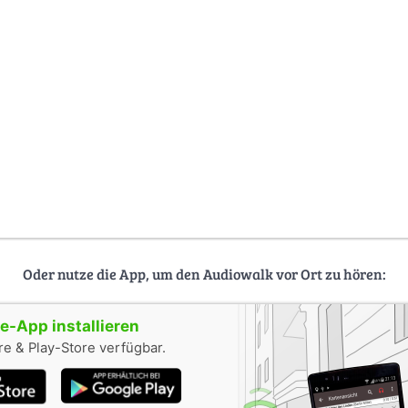
lage zu Mainz aber auch ernste wirtschaftliche Probleme mit sich, d
osten stiegen stark an, während sich die großen Industriebetriebe te
– im damals zu Mainz gehörenden Amöneburg – befanden. Deren St
ch auf die beiden Städte auf, obwohl das Gros der Arbeiter in Biebric
de des 19. Jahrhunderts eine Jahrzehnte dauernde Diskussion über
sbaden. Nachdem sich die finanziellen Probleme Biebrichs durch de
mmert hatten, wurde die 1926 erfolgte Eingemeindung nach Wiesbade
rachtet.
Oder nutze die App, um den Audiowalk vor Ort zu hören:
-App installieren
e & Play-Store verfügbar.