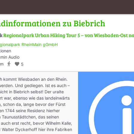
dinformationen zu Biebrich
lk
Regionalpark Urban Hiking Tour 5 – von Wiesbaden-Ost na
gionalpark RheinMain gGmbH
tionen
 min Audio
directions_walk
km
favorite
5
rich kommt Wiesbaden an den Rhein.
werden. Und gediegen. Ist es auch –
cht in Biebrich selbst! Der uralte
rt war, ebenso wie das landeinwärts
 schon da, lange bevor der Fürst
n 1744 seine Residenz hierher
m Taunusstädtchen, das seinen
auch erst recht, bevor Wilhelm Kalle,
d Walter Dyckerhoff hier ihre Fabriken