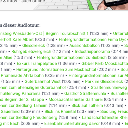
 & Infos - auch offline.
n dieser Audiotour:
nsteig Wiesbaden-Ost | Beginn Tourabschnitt 1
(1:33 min) •
Unterfü
erhoff Kalle Albert
(0:33 min) •
Hintergrundinformationen Firma Dyc
2:45 min) •
Gleisdreieck
(1:28 min) •
Aussichtsbalkon
(1:03 min) •
S
min) •
Ruhrgebietsvergleich
(1:12 min) •
Industriepanorama
(0:44 mi
r Allee
(1:53 min) •
Hintergrundinformationen zu Biebrich
(2:58 min)
28 min) •
Exkurs Trampelpfade
(1:36 min) •
Gibber Kerb Moosbachta
51 min) •
Hintergrundinformationen zum Mosbachtal
(2:02 min) •
Sol
•
Promenade Ahrtalbahn
(0:25 min) •
Hintergrundinformationen zur A
(1:55 min) •
Güterbahnhof West
(1:05 min) •
Park im Gleisdreieck
(2
ionen zum ehemaligen Güterbahnhof
(2:54 min) •
Straßenmühlenweg 
nmühlenweg Panorama
(1:21 min) •
Gasthof Straßenmühle
•
Bushaltes
nd Beginn der 2. Etappe
•
Moosbachtal hinter Gärtnerei
(0:54 min) •
onen zur Siedlung Talheim
(1:14 min) •
Blick auf Talheim
(0:43 min) •
 Sauerland
(2:39 min) •
Blick ins Rheintal
(2:37 min) •
Siedlung Freu
onen zur Siedlung Freudenberg
(1:59 min) •
Landschaftsfenster Rhe
g mit Bach
(2:08 min) •
Eisenbahnunterführung davor
(0:49 min) •
E