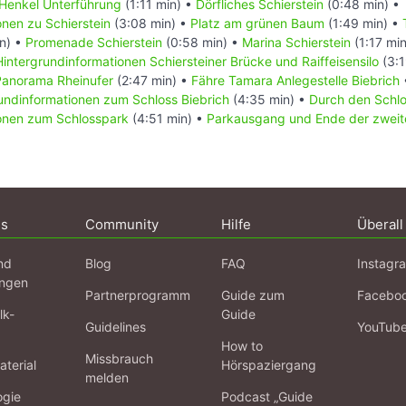
Henkel Unterführung
(1:11 min) •
Dörfliches Schierstein
(0:48 min) •
onen zu Schierstein
(3:08 min) •
Platz am grünen Baum
(1:49 min) •
n) •
Promenade Schierstein
(0:58 min) •
Marina Schierstein
(1:17 mi
Hintergrundinformationen Schiersteiner Brücke und Raiffeisensilo
(3:1
Panorama Rheinufer
(2:47 min) •
Fähre Tamara Anlegestelle Biebrich
undinformationen zum Schloss Biebrich
(4:35 min) •
Durch den Schl
ionen zum Schlosspark
(4:51 min) •
Parkausgang und Ende der zweit
ns
Community
Hilfe
Überall
nd
Blog
FAQ
Instagr
ngen
Partnerprogramm
Guide zum
Facebo
lk-
Guide
Guidelines
YouTub
How to
Missbrauch
terial
Hörspaziergang
melden
ogie
Podcast „Guide