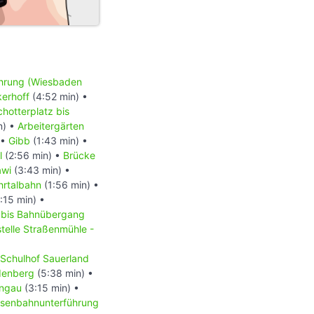
hrung (Wiesbaden
kerhoff
(4:52 min) •
chotterplatz bis
n) •
Arbeitergärten
 •
Gibb
(1:43 min) •
l
(2:56 min) •
Brücke
awi
(3:43 min) •
hrtalbahn
(1:56 min) •
:15 min) •
bis Bahnübergang
telle Straßenmühle -
Schulhof Sauerland
denberg
(5:38 min) •
ingau
(3:15 min) •
isenbahnunterführung