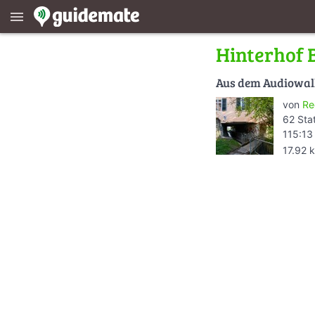
menu
Hinterhof 
Aus dem Audiowa
von
Re
62 Sta
115:13
17.92 