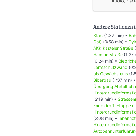
Audio, Karte
Andere Stationen i
Start
(1:37 min) •
Bah
Ost)
(0:58 min) •
Dyk
AKK Kasteler Straße
(
Hammerstraße
(1:27 
(0:24 min) •
Biebriche
Lärmschutzwand
(0:
bis Gewächshaus
(1:
Biberbau
(1:37 min) 
Übergang Ahrtalbahn
Hintergrundinformat
(2:19 min) •
Strasse
Ende der 1. Etappe u
Hintergrundinformati
(2:08 min) •
Innenhof
Hintergrundinformati
Autobahnunterführun