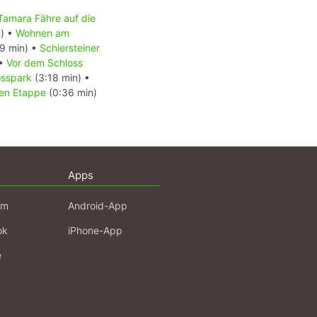
Tamara Fähre auf die
n) •
Wohnen am
9 min) •
Schiersteiner
•
Vor dem Schloss
osspark
(3:18 min) •
en Etappe
(0:36 min)
Apps
am
Android-App
ok
iPhone-App
e