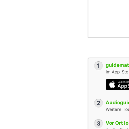
1
guidemate
Im App-Stor
2
Audioguid
Weitere To
3
Vor Ort l