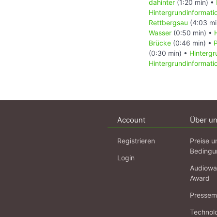
dahinter
(1:20 min) •
Hintergrundinformati
Rettbergsau
(4:03 mi
Wasser
(0:50 min) •
Brücke
(0:46 min) •
(0:30 min) •
Hintergr
Hintergrundinformat
Account
Über u
Registrieren
Preise u
Bedingu
Login
Audiowa
Award
Pressema
Technol