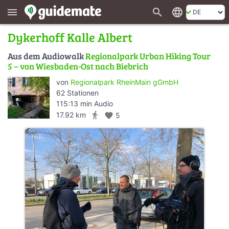
search
language
menu
Dykerhoff Kalle Albert
Aus dem Audiowalk
Regionalpark Urban Hiking Tour
5 – von Wiesbaden-Ost nach Biebrich
von
Regionalpark RheinMain gGmbH
62 Stationen
115:13 min Audio
directions_walk
17.92 km
favorite
5