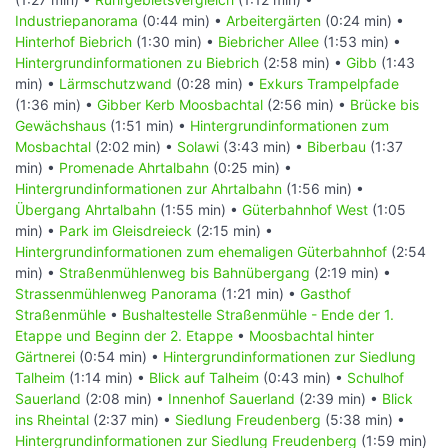
Industriepanorama
(0:44 min) •
Arbeitergärten
(0:24 min) •
Hinterhof Biebrich
(1:30 min) •
Biebricher Allee
(1:53 min) •
Hintergrundinformationen zu Biebrich
(2:58 min) •
Gibb
(1:43
min) •
Lärmschutzwand
(0:28 min) •
Exkurs Trampelpfade
(1:36 min) •
Gibber Kerb Moosbachtal
(2:56 min) •
Brücke bis
Gewächshaus
(1:51 min) •
Hintergrundinformationen zum
Mosbachtal
(2:02 min) •
Solawi
(3:43 min) •
Biberbau
(1:37
min) •
Promenade Ahrtalbahn
(0:25 min) •
Hintergrundinformationen zur Ahrtalbahn
(1:56 min) •
Übergang Ahrtalbahn
(1:55 min) •
Güterbahnhof West
(1:05
min) •
Park im Gleisdreieck
(2:15 min) •
Hintergrundinformationen zum ehemaligen Güterbahnhof
(2:54
min) •
Straßenmühlenweg bis Bahnübergang
(2:19 min) •
Strassenmühlenweg Panorama
(1:21 min) •
Gasthof
Straßenmühle
•
Bushaltestelle Straßenmühle - Ende der 1.
Etappe und Beginn der 2. Etappe
•
Moosbachtal hinter
Gärtnerei
(0:54 min) •
Hintergrundinformationen zur Siedlung
Talheim
(1:14 min) •
Blick auf Talheim
(0:43 min) •
Schulhof
Sauerland
(2:08 min) •
Innenhof Sauerland
(2:39 min) •
Blick
ins Rheintal
(2:37 min) •
Siedlung Freudenberg
(5:38 min) •
Hintergrundinformationen zur Siedlung Freudenberg
(1:59 min)