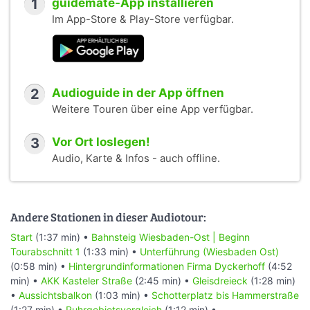
1
guidemate-App installieren
Im App-Store & Play-Store verfügbar.
2
Audioguide in der App öffnen
Weitere Touren über eine App verfügbar.
3
Vor Ort loslegen!
Audio, Karte & Infos - auch offline.
Andere Stationen in dieser Audiotour:
Start
(1:37 min) •
Bahnsteig Wiesbaden-Ost | Beginn
Tourabschnitt 1
(1:33 min) •
Unterführung (Wiesbaden Ost)
(0:58 min) •
Hintergrundinformationen Firma Dyckerhoff
(4:52
min) •
AKK Kasteler Straße
(2:45 min) •
Gleisdreieck
(1:28 min)
•
Aussichtsbalkon
(1:03 min) •
Schotterplatz bis Hammerstraße
(1:27 min) •
Ruhrgebietsvergleich
(1:12 min) •