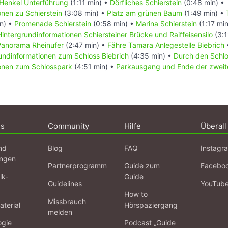
Henkel Unterführung
(1:11 min) •
Dörfliches Schierstein
(0:48 min) •
onen zu Schierstein
(3:08 min) •
Platz am grünen Baum
(1:49 min) •
n) •
Promenade Schierstein
(0:58 min) •
Marina Schierstein
(1:17 mi
Hintergrundinformationen Schiersteiner Brücke und Raiffeisensilo
(3:1
Panorama Rheinufer
(2:47 min) •
Fähre Tamara Anlegestelle Biebrich
undinformationen zum Schloss Biebrich
(4:35 min) •
Durch den Schl
ionen zum Schlosspark
(4:51 min) •
Parkausgang und Ende der zweit
ns
Community
Hilfe
Überall
nd
Blog
FAQ
Instagr
ngen
Partnerprogramm
Guide zum
Facebo
lk-
Guide
Guidelines
YouTub
How to
Missbrauch
terial
Hörspaziergang
melden
ogie
Podcast „Guide