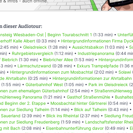
 & Infos - auch offline.
n dieser Audiotour:
nsteig Wiesbaden-Ost | Beginn Tourabschnitt 1
(1:33 min) •
Unterfü
erhoff Kalle Albert
(0:33 min) •
Hintergrundinformationen Firma Dyc
2:45 min) •
Gleisdreieck
(1:28 min) •
Aussichtsbalkon
(1:03 min) •
S
min) •
Ruhrgebietsvergleich
(1:12 min) •
Industriepanorama
(0:44 mi
f Biebrich
(1:30 min) •
Biebricher Allee
(1:53 min) •
Hintergrundinform
43 min) •
Lärmschutzwand
(0:28 min) •
Exkurs Trampelpfade
(1:36 
in) •
Hintergrundinformationen zum Mosbachtal
(2:02 min) •
Solawi
e Ahrtalbahn
(0:25 min) •
Hintergrundinformationen zur Ahrtalbahn
(1:55 min) •
Güterbahnhof West
(1:05 min) •
Park im Gleisdreieck
(2
ionen zum ehemaligen Güterbahnhof
(2:54 min) •
Straßenmühlenweg 
nmühlenweg Panorama
(1:21 min) •
Gasthof Straßenmühle
•
Bushaltes
nd Beginn der 2. Etappe
•
Moosbachtal hinter Gärtnerei
(0:54 min) •
onen zur Siedlung Talheim
(1:14 min) •
Blick auf Talheim
(0:43 min) •
 Sauerland
(2:39 min) •
Blick ins Rheintal
(2:37 min) •
Siedlung Freu
onen zur Siedlung Freudenberg
(1:59 min) •
Landschaftsfenster Rhe
g mit Bach
(2:08 min) •
Eisenbahnunterführung davor
(0:49 min) •
E