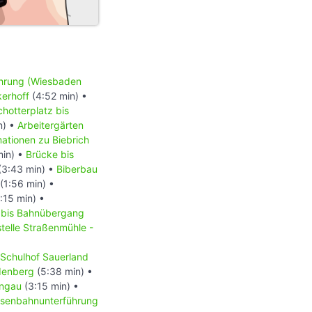
hrung (Wiesbaden
kerhoff
(4:52 min) •
chotterplatz bis
n) •
Arbeitergärten
ationen zu Biebrich
min) •
Brücke bis
(3:43 min) •
Biberbau
(1:56 min) •
:15 min) •
bis Bahnübergang
telle Straßenmühle -
Schulhof Sauerland
denberg
(5:38 min) •
ingau
(3:15 min) •
isenbahnunterführung