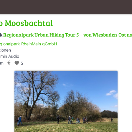
b Moosbachtal
lk
Regionalpark Urban Hiking Tour 5 – von Wiesbaden-Ost na
gionalpark RheinMain gGmbH
tionen
 min Audio
directions_walk
km
favorite
5