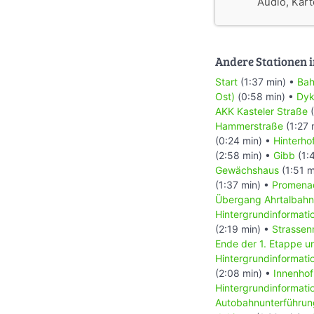
Audio, Karte
Andere Stationen i
Start
(1:37 min) •
Bah
Ost)
(0:58 min) •
Dyk
AKK Kasteler Straße
(
Hammerstraße
(1:27 
(0:24 min) •
Hinterho
(2:58 min) •
Gibb
(1:
Gewächshaus
(1:51 m
(1:37 min) •
Promenad
Übergang Ahrtalbahn
Hintergrundinformat
(2:19 min) •
Strasse
Ende der 1. Etappe u
Hintergrundinformati
(2:08 min) •
Innenhof
Hintergrundinformati
Autobahnunterführun