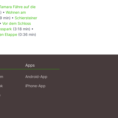
Tamara Fähre auf die
n) •
Wohnen am
9 min) •
Schiersteiner
•
Vor dem Schloss
osspark
(3:18 min) •
en Etappe
(0:36 min)
Apps
am
Android-App
ok
iPhone-App
e