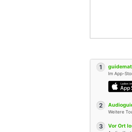
1
guidemate
Im App-Stor
2
Audioguid
Weitere To
3
Vor Ort l