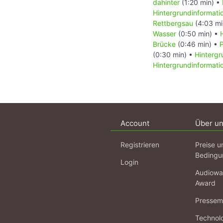
dahinter
(1:20 min) •
Hintergrundinformati
Rettbergsau
(4:03 mi
Wasser
(0:50 min) •
Brücke
(0:46 min) •
(0:30 min) •
Hintergr
Hintergrundinformat
Account
Über u
Registrieren
Preise u
Bedingu
Login
Audiowa
Award
Pressema
Technol