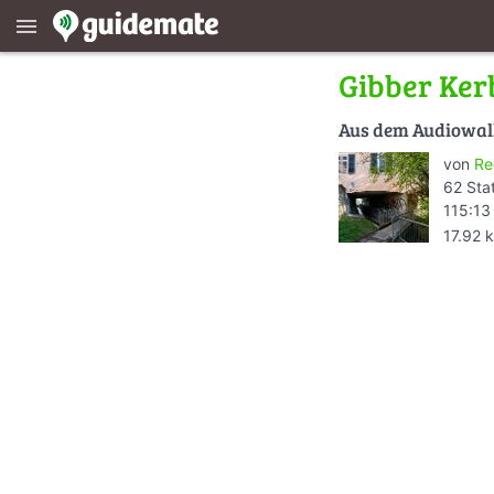
menu
Gibber Ker
Aus dem Audiowa
von
Re
62 Sta
115:13
17.92 