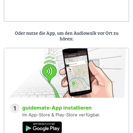
weit weg), so dass die ursprünglichen Einfachsthäuschen
heute vielfach Bestandteil ganzer Konglomerate von
Anbauten und Erweiterungen sind, die sich in die Tiefe der
ursprünglichen Gärten erstrecken.
Oder nutze die App, um den Audiowalk vor Ort zu
In direkter Nachbarschaft zur Siedlung Freudenberg
hören:
befand sich eine Kaserne, in der nach dem Krieg US-
Soldaten stationiert wurden. Allein aus der Siedlung
Freudenberg sind 50 junge Frauen mit amerikanischen GIs
in die USA ausgewandert.
1
guidemate-App installieren
Im App-Store & Play-Store verfügbar.