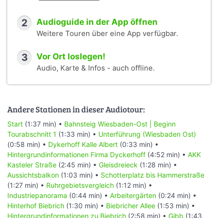
2
Audioguide in der App öffnen
Weitere Touren über eine App verfügbar.
3
Vor Ort loslegen!
Audio, Karte & Infos - auch offline.
Andere Stationen in dieser Audiotour:
Start
(1:37 min) •
Bahnsteig Wiesbaden-Ost | Beginn
Tourabschnitt 1
(1:33 min) •
Unterführung (Wiesbaden Ost)
(0:58 min) •
Dykerhoff Kalle Albert
(0:33 min) •
Hintergrundinformationen Firma Dyckerhoff
(4:52 min) •
AKK
Kasteler Straße
(2:45 min) •
Gleisdreieck
(1:28 min) •
Aussichtsbalkon
(1:03 min) •
Schotterplatz bis Hammerstraße
(1:27 min) •
Ruhrgebietsvergleich
(1:12 min) •
Industriepanorama
(0:44 min) •
Arbeitergärten
(0:24 min) •
Hinterhof Biebrich
(1:30 min) •
Biebricher Allee
(1:53 min) •
Hintergrundinformationen zu Biebrich
(2:58 min) •
Gibb
(1:43