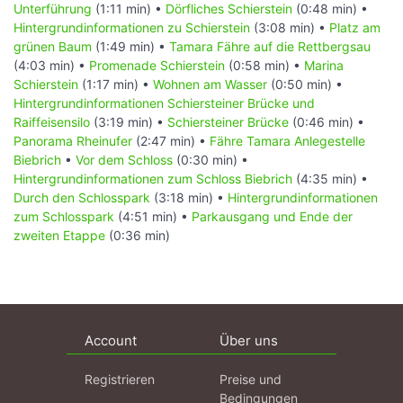
Unterführung
(1:11 min) •
Dörfliches Schierstein
(0:48 min) •
Hintergrundinformationen zu Schierstein
(3:08 min) •
Platz am
grünen Baum
(1:49 min) •
Tamara Fähre auf die Rettbergsau
(4:03 min) •
Promenade Schierstein
(0:58 min) •
Marina
Schierstein
(1:17 min) •
Wohnen am Wasser
(0:50 min) •
Hintergrundinformationen Schiersteiner Brücke und
Raiffeisensilo
(3:19 min) •
Schiersteiner Brücke
(0:46 min) •
Panorama Rheinufer
(2:47 min) •
Fähre Tamara Anlegestelle
Biebrich
•
Vor dem Schloss
(0:30 min) •
Hintergrundinformationen zum Schloss Biebrich
(4:35 min) •
Durch den Schlosspark
(3:18 min) •
Hintergrundinformationen
zum Schlosspark
(4:51 min) •
Parkausgang und Ende der
zweiten Etappe
(0:36 min)
Account
Über uns
Registrieren
Preise und
Bedingungen