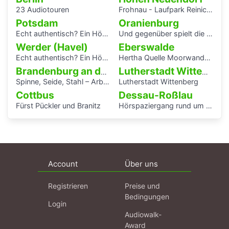
23 Audiotouren
Frohnau - Laufpark Reinickendorf
Potsdam
Oranienburg
Echt authentisch? Ein Hörspaziergang durch Potsdams Mitte
Und gegenüber spielt die Blaskapelle
Werder (Havel)
Eberswalde
Echt authentisch? Ein Hörspaziergang durch Potsdams Mitte
Hertha Quelle Moorwanderung
Brandenburg an der Havel
Lutherstadt Wittenberg
Spinne, Seide, Stahl – Arbeit und Kunst in Brandenburg.
Lutherstadt Wittenberg
Cottbus
Dessau-Roßlau
Fürst Pückler und Branitz
Hörspaziergang rund um die Laubenganghäuser der Bauhaussiedlung Törten
Account
Über uns
Registrieren
Preise und
Bedingungen
Login
Audiowalk-
Award