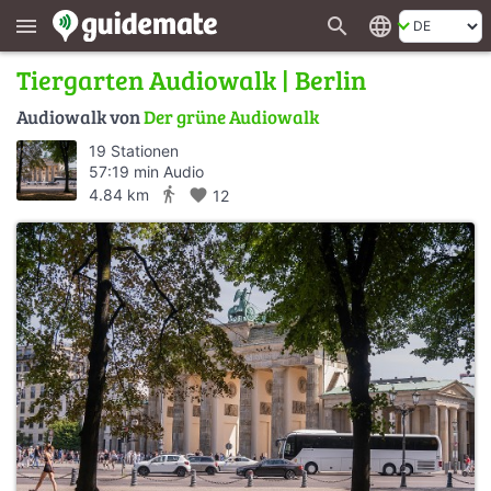
search
language
menu
Tiergarten Audiowalk | Berlin
Audiowalk von
Der grüne Audiowalk
19 Stationen
57:19 min Audio
directions_walk
4.84 km
favorite
12