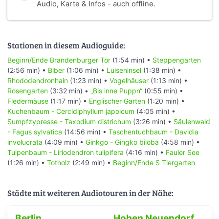
Audio, Karte & Infos - auch offline.
Stationen in diesem Audioguide:
Beginn/Ende Brandenburger Tor
(1:54 min) •
Steppengarten
(2:56 min) •
Biber
(1:06 min) •
Luiseninsel
(1:38 min) •
Rhododendronhain
(1:23 min) •
Vogelhäuser
(1:13 min) •
Rosengarten
(3:32 min) •
„Bis inne Puppn“
(0:55 min) •
Fledermäuse
(1:17 min) •
Englischer Garten
(1:20 min) •
Kuchenbaum - Cercidiphyllum japoicum
(4:05 min) •
Sumpfzypresse - Taxodium districhum
(3:26 min) •
Säulenwald
- Fagus sylvatica
(14:56 min) •
Taschentuchbaum - Davidia
involucrata
(4:09 min) •
Ginkgo - Gingko biloba
(4:58 min) •
Tulpenbaum - Liriodendron tulipifera
(4:16 min) •
Fauler See
(1:26 min) •
Totholz
(2:49 min) •
Beginn/Ende S Tiergarten
Städte mit weiteren Audiotouren in der Nähe:
Berlin
Hohen Neuendorf