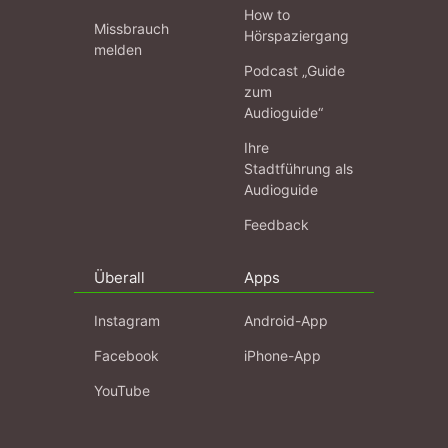
Damit waren diese ebenso haltbar wie die aus Eichen
How to
gefertigten; die Forstbetriebe konnten für ihr Buchenholz
Missbrauch
Hörspaziergang
so attraktive Preise erzielen, dass Aufforstungen mit
melden
dieser Baumart wieder lohnend erschienen.
Podcast „Guide
zum
Heute liefern Buchen ein wichtiges Nutzholz für die
Audioguide“
Spielzeug- und Möbelindustrie, Parkett- und Treppenbau.
Ihre
Stadtführung als
Audioguide
Feedback
Überall
Apps
Instagram
Android-App
Facebook
iPhone-App
YouTube