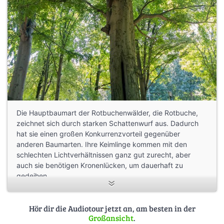
Die Hauptbaumart der Rotbuchenwälder, die Rotbuche,
zeichnet sich durch starken Schattenwurf aus. Dadurch
hat sie einen großen Konkurrenzvorteil gegenüber
anderen Baumarten. Ihre Keimlinge kommen mit den
schlechten Lichtverhältnissen ganz gut zurecht, aber
auch sie benötigen Kronenlücken, um dauerhaft zu
gedeihen.
Viele unserer Rotbuchenwälder sind als sogenannte
Hallenwälder ausgebildet. Dieses sind einschichtige,
Hör dir die Audiotour jetzt an, am besten in der
Großansicht
.
strukturarme Bestände, die durch die Bewirtschaftung