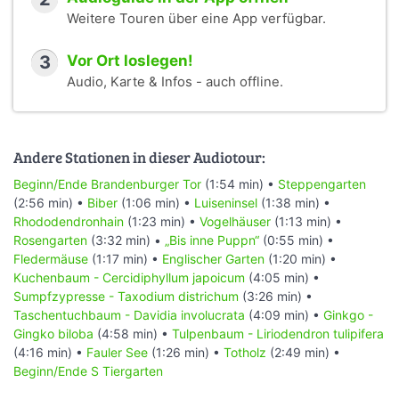
an dieses konstante Nahrungsangebot anpassen. Durch
Weitere Touren über eine App verfügbar.
die nur gelegentlich überreichlich gebildeten Samen wird
sichergestellt, dass mehr Samen ausgebildet werden als
3
Vor Ort loslegen!
die Tiere zu fressen vermögen. Mastjahre stellen jedoch
Audio, Karte & Infos - auch offline.
für die Bäume eine starke Belastung dar, da ein Baum
etwa zwei Drittel des Jahresgewinns an assimiliertem
Zucker zur Bucheckernproduktion verbraucht; daher
werden nach einem solchen Jahr in deutlich geringerem
Andere Stationen in dieser Audiotour:
Umfang Bucheckern ausgebildet, selbst wenn die
klimatischen Voraussetzungen gut sind.
Beginn/Ende Brandenburger Tor
(1:54 min) •
Steppengarten
(2:56 min) •
Biber
(1:06 min) •
Luiseninsel
(1:38 min) •
Die Laubblätter sind eiförmig, haben eine kurze Spitze. An
Rhododendronhain
(1:23 min) •
Vogelhäuser
(1:13 min) •
den Enden der sechs bis sieben Seitennerven sitzen kurze
Rosengarten
(3:32 min) •
„Bis inne Puppn“
(0:55 min) •
Zähne. Die jungen Laubblätter sind frischgrün, bisweilen
Fledermäuse
(1:17 min) •
Englischer Garten
(1:20 min) •
auch blass, und seidig behaart. Im Sommer sind die
Kuchenbaum - Cercidiphyllum japoicum
(4:05 min) •
Blätter dann oben glänzend dunkelgrün, unten hell. Im
Sumpfzypresse - Taxodium districhum
(3:26 min) •
Herbst verfärben sich die Blätter zuerst blassgelb, später
Taschentuchbaum - Davidia involucrata
(4:09 min) •
Ginkgo -
orangerot bis rotbraun.
Gingko biloba
(4:58 min) •
Tulpenbaum - Liriodendron tulipifera
Vielfach bleiben die vertrockneten Blätter über den Winter
(4:16 min) •
Fauler See
(1:26 min) •
Totholz
(2:49 min) •
an den Zweigen, weshalb sie in Gärten auch gern als
Beginn/Ende S Tiergarten
Heckenpflanzung Verwendung findet.