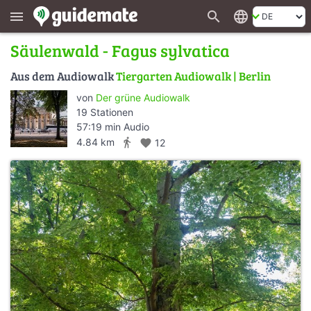
search
language
menu
Säulenwald - Fagus sylvatica
Aus dem Audiowalk
Tiergarten Audiowalk | Berlin
von
Der grüne Audiowalk
19 Stationen
57:19 min Audio
directions_walk
4.84 km
favorite
12