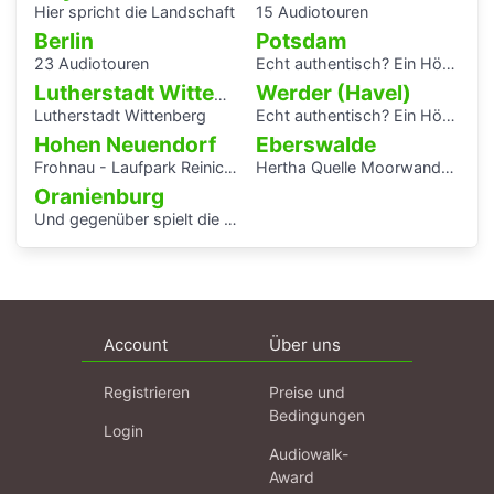
Hier spricht die Landschaft
15 Audiotouren
Berlin
Potsdam
23 Audiotouren
Echt authentisch? Ein Hörspaziergang durch Potsdams Mitte
Werder (Havel)
Lutherstadt Wittenberg
Lutherstadt Wittenberg
Echt authentisch? Ein Hörspaziergang durch Potsdams Mitte
Hohen Neuendorf
Eberswalde
Frohnau - Laufpark Reinickendorf
Hertha Quelle Moorwanderung
Oranienburg
Und gegenüber spielt die Blaskapelle
Account
Über uns
Registrieren
Preise und
Bedingungen
Login
Audiowalk-
Award