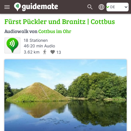
search
language
menu
Fürst Pückler und Branitz | Cottbus
Audiowalk von
Cottbus im Ohr
18 Stationen
46:20 min Audio
directions_walk
3.62 km
favorite
13