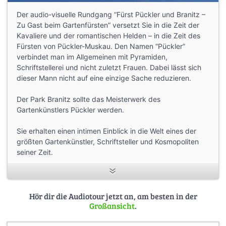
Der audio-visuelle Rundgang “Fürst Pückler und Branitz –
Zu Gast beim Gartenfürsten” versetzt Sie in die Zeit der
Kavaliere und der romantischen Helden – in die Zeit des
Fürsten von Pückler-Muskau. Den Namen “Pückler”
verbindet man im Allgemeinen mit Pyramiden,
Schriftstellerei und nicht zuletzt Frauen. Dabei lässt sich
dieser Mann nicht auf eine einzige Sache reduzieren.
Der Park Branitz sollte das Meisterwerk des
Gartenkünstlers Pückler werden.
Sie erhalten einen intimen Einblick in die Welt eines der
größten Gartenkünstler, Schriftsteller und Kosmopoliten
seiner Zeit.
Dieser Guide wurde aus einem
YouTube-Video
von
Cottbus im Ohr
extrahiert, das freundlicherweise unter
einer Creative-Commons-Lizenz zur Verfügung gestellt
Hör dir die Audiotour jetzt an, am besten in der
Großansicht
.
wurde.