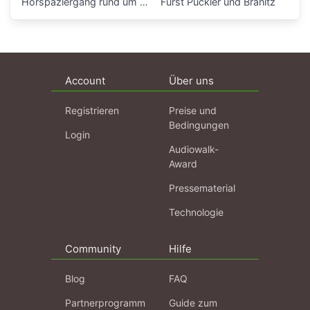
Hörspaziergang rund um die Laubenganghäuser der Bauhaussiedlung Törten
Fürst Pückler und Branitz
Account
Über uns
Registrieren
Preise und
Bedingungen
Login
Audiowalk-
Award
Pressematerial
Technologie
Community
Hilfe
Blog
FAQ
Partnerprogramm
Guide zum