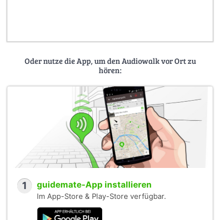
(Fotos: Peter-Michael Bauers, Herbert Dörries, Vera
Futterlieb, Judith Granzow (2022), Elke Hübener-Lipkau,
Friedrich Mielke, Werner Taag)
Gefördert von:
Leibniz-Forschungsverbund Historische Authentizität /
Oder nutze die App, um den Audiowalk vor Ort zu
Wert der Vergangenheit
hören:
HERA - Humanities in the European Research Area
1
guidemate-App installieren
Im App-Store & Play-Store verfügbar.