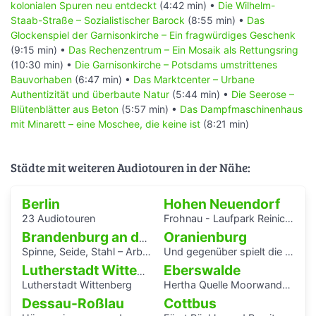
kolonialen Spuren neu entdeckt
(4:42 min) •
Die Wilhelm-
Staab-Straße – Sozialistischer Barock
(8:55 min) •
Das
Glockenspiel der Garnisonkirche – Ein fragwürdiges Geschenk
(9:15 min) •
Das Rechenzentrum – Ein Mosaik als Rettungsring
(10:30 min) •
Die Garnisonkirche – Potsdams umstrittenes
Bauvorhaben
(6:47 min) •
Das Marktcenter – Urbane
Authentizität und überbaute Natur
(5:44 min) •
Die Seerose –
Blütenblätter aus Beton
(5:57 min) •
Das Dampfmaschinenhaus
mit Minarett – eine Moschee, die keine ist
(8:21 min)
Städte mit weiteren Audiotouren in der Nähe:
Berlin
Hohen Neuendorf
23 Audiotouren
Frohnau - Laufpark Reinickendorf
Oranienburg
Brandenburg an der Havel
Spinne, Seide, Stahl – Arbeit und Kunst in Brandenburg.
Und gegenüber spielt die Blaskapelle
Eberswalde
Lutherstadt Wittenberg
Lutherstadt Wittenberg
Hertha Quelle Moorwanderung
Dessau-Roßlau
Cottbus