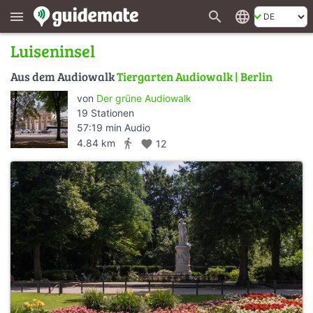
search
language
menu
Luiseninsel
Aus dem Audiowalk
Tiergarten Audiowalk | Berlin
von
Der grüne Audiowalk
19 Stationen
57:19 min Audio
directions_walk
4.84 km
favorite
12