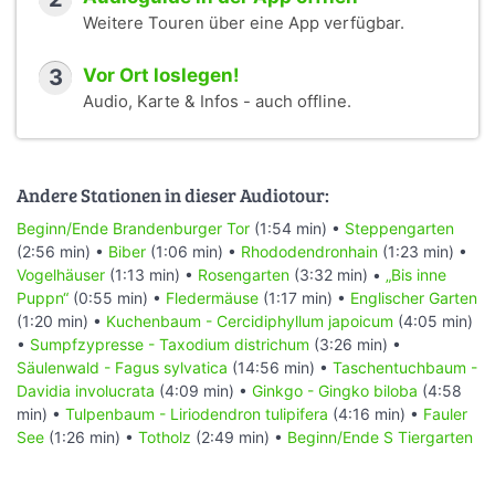
Weitere Touren über eine App verfügbar.
3
Vor Ort loslegen!
Audio, Karte & Infos - auch offline.
Andere Stationen in dieser Audiotour:
Beginn/Ende Brandenburger Tor
(1:54 min) •
Steppengarten
(2:56 min) •
Biber
(1:06 min) •
Rhododendronhain
(1:23 min) •
Vogelhäuser
(1:13 min) •
Rosengarten
(3:32 min) •
„Bis inne
Puppn“
(0:55 min) •
Fledermäuse
(1:17 min) •
Englischer Garten
(1:20 min) •
Kuchenbaum - Cercidiphyllum japoicum
(4:05 min)
•
Sumpfzypresse - Taxodium districhum
(3:26 min) •
Säulenwald - Fagus sylvatica
(14:56 min) •
Taschentuchbaum -
Davidia involucrata
(4:09 min) •
Ginkgo - Gingko biloba
(4:58
min) •
Tulpenbaum - Liriodendron tulipifera
(4:16 min) •
Fauler
See
(1:26 min) •
Totholz
(2:49 min) •
Beginn/Ende S Tiergarten