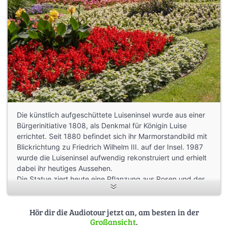
Die künstlich aufgeschüttete Luiseninsel wurde aus einer
Bürgerinitiative 1808, als Denkmal für Königin Luise
errichtet. Seit 1880 befindet sich ihr Marmorstandbild mit
Blickrichtung zu Friedrich Wilhelm III. auf der Insel. 1987
wurde die Luiseninsel aufwendig rekonstruiert und erhielt
dabei ihr heutiges Aussehen.
Die Statue ziert heute eine Pflanzung aus Rosen und der
Schmalblatt Funkie, Hosta sieboldii.
Das aufwendig gestaltete Beet ihr gegenüber, wird von
der roten Geranie, Pelargonium zonale, umrandet. Gefüllt
Hör dir die Audiotour jetzt an, am besten in der
Großansicht
.
wurde es mit der Immerblühenden Begonie, Begonia x