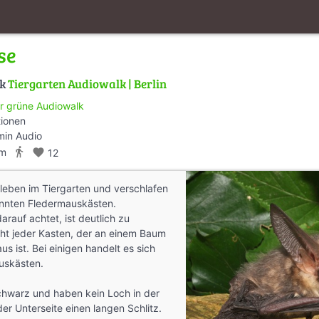
se
lk
Tiergarten Audiowalk | Berlin
r grüne Audiowalk
tionen
min Audio
directions_walk
km
favorite
12
leben im Tiergarten und verschlafen
nnten Fledermauskästen.
auf achtet, ist deutlich zu
cht jeder Kasten, der an einem Baum
us ist. Bei einigen handelt es sich
uskästen.
chwarz und haben kein Loch in der
der Unterseite einen langen Schlitz.