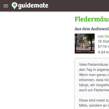
menu
Fledermäu
Aus dem Audiowa
von
De
19 Sta
57:19 
4.84 
Viele Fledermäuse 
den Tag in sogena
Wenn man genau dar
erkennen, dass ni
hängt, ein Vorgelha
auch um Flederma
Diese sind meist s
Mitte, sondern an 