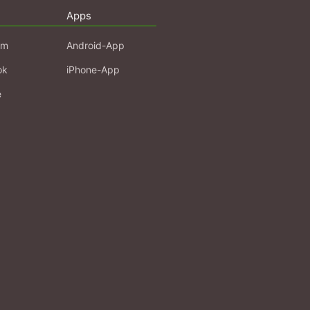
Apps
am
Android-App
ok
iPhone-App
e