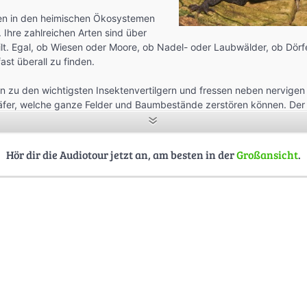
en in den heimischen Ökosystemen
. Ihre zahlreichen Arten sind über
lt. Egal, ob Wiesen oder Moore, ob Nadel- oder Laubwälder, ob Dörf
ast überall zu finden.
n zu den wichtigsten Insektenvertilgern und fressen neben nervige
äfer, welche ganze Felder und Baumbestände zerstören können. Der 
um ist reich an Nährstoffen und somit ein perfekter Dünger für den
Hör dir die Audiotour jetzt an, am besten in der
Großansicht
.