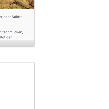
er oder Städte,
n Stechmücken,
Kot der
 Garten.