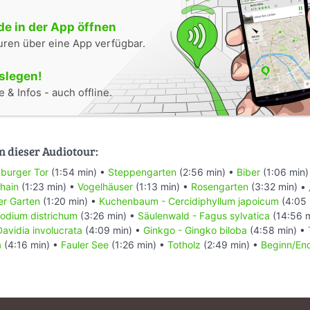
e in der App öffnen
uren über eine App verfügbar.
oslegen!
 & Infos - auch offline.
n dieser Audiotour:
burger Tor
(1:54 min) •
Steppengarten
(2:56 min) •
Biber
(1:06 min)
hain
(1:23 min) •
Vogelhäuser
(1:13 min) •
Rosengarten
(3:32 min) •
er Garten
(1:20 min) •
Kuchenbaum - Cercidiphyllum japoicum
(4:05 
odium districhum
(3:26 min) •
Säulenwald - Fagus sylvatica
(14:56 m
vidia involucrata
(4:09 min) •
Ginkgo - Gingko biloba
(4:58 min) •
a
(4:16 min) •
Fauler See
(1:26 min) •
Totholz
(2:49 min) •
Beginn/End