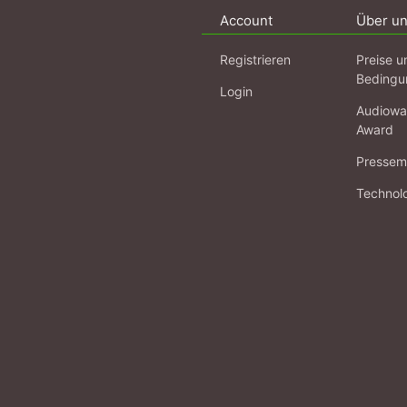
Account
Über u
Registrieren
Preise u
Bedingu
Login
Audiowa
Award
Pressema
Technol