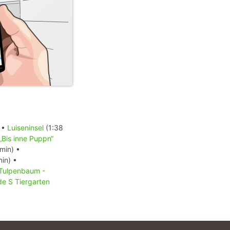
 •
Luiseninsel
(1:38
„Bis inne Puppn“
min) •
in) •
Tulpenbaum -
e S Tiergarten