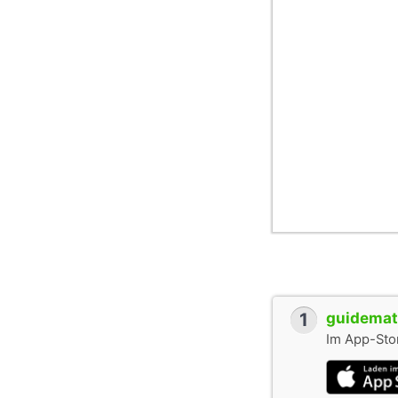
1
guidemate
Im App-Stor