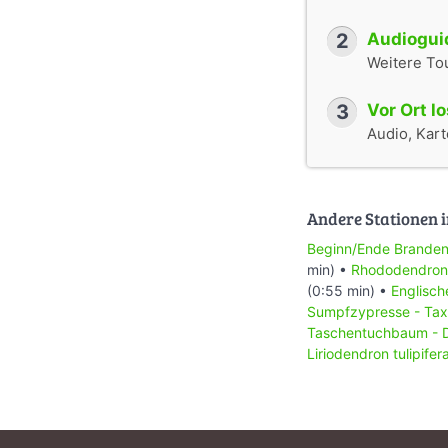
2
Audioguid
Weitere To
3
Vor Ort l
Audio, Karte
Andere Stationen i
Beginn/Ende Branden
min) •
Rhododendron
(0:55 min) •
Englisch
Sumpfzypresse - Tax
Taschentuchbaum - Da
Liriodendron tulipifer