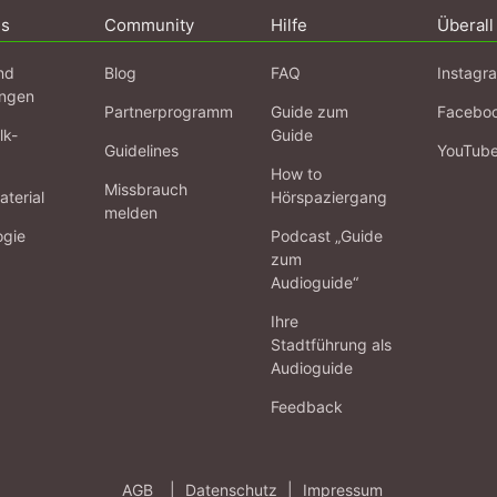
ns
Community
Hilfe
Überall
nd
Blog
FAQ
Instagr
ngen
Partnerprogramm
Guide zum
Facebo
lk-
Guide
Guidelines
YouTub
How to
Missbrauch
terial
Hörspaziergang
melden
ogie
Podcast „Guide
zum
Audioguide“
Ihre
Stadtführung als
Audioguide
Feedback
AGB
|
Datenschutz
|
Impressum