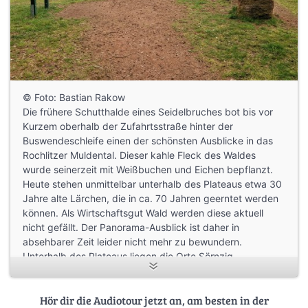
© Foto: Bastian Rakow
Die frühere Schutthalde eines Seidelbruches bot bis vor
Kurzem oberhalb der Zufahrtsstraße hinter der
Buswendeschleife einen der schönsten Ausblicke in das
Rochlitzer Muldental. Dieser kahle Fleck des Waldes
wurde seinerzeit mit Weißbuchen und Eichen bepflanzt.
Heute stehen unmittelbar unterhalb des Plateaus etwa 30
Jahre alte Lärchen, die in ca. 70 Jahren geerntet werden
können. Als Wirtschaftsgut Wald werden diese aktuell
nicht gefällt. Der Panorama-Ausblick ist daher in
absehbarer Zeit leider nicht mehr zu bewundern.
Unterhalb des Plateaus liegen die Orte Sörnzig,
Fischheim, Steudten sowie in einiger Entfernung Seelitz,
Nöbeln und Wechselburg.
Hör dir die Audiotour jetzt an, am besten in der
Wie in den meisten Orten der Region bestehen auch hier