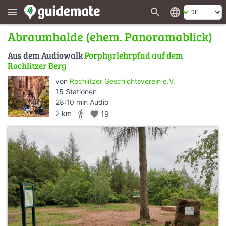
search
language
menu
Abraumhalde (ehem. Panoramablick)
Aus dem Audiowalk
Porphyrlehrpfad auf dem
Rochlitzer Berg
von
Rochlitzer Geschichtsverein e.V.
15 Stationen
28:10 min Audio
directions_walk
2 km
favorite
19