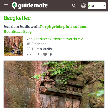
search
language
menu
Bergkeller
Aus dem Audiowalk
Porphyrlehrpfad auf dem
Rochlitzer Berg
von
Rochlitzer Geschichtsverein e.V.
15 Stationen
28:10 min Audio
directions_walk
2 km
favorite
19