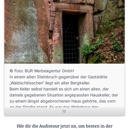
© Foto: BUR Werbeagentur GmbH
In einem alten Steinbruch gegenüber der Gaststätte
„Waldschlösschen“ liegt ein alter Bergkeller.
Beim Keller selbst handelt es sich um einen alten, der
damals gegebenen Situation angepassten Hauskeller, der
zu einem längst abgebrochenen Haus gehörte, das vorn
an der Straße stand. Es war das Wohnhaus des
staatlichen Waldaufsehers, der bis ins 19. Jahrhundert von
jedem Werkstück der Steinmetze die fällige Gebühr zu
erheben hatte. Seine Angehörigen sowie die Steinmetze
Hör dir die Audiotour jetzt an, am besten in der