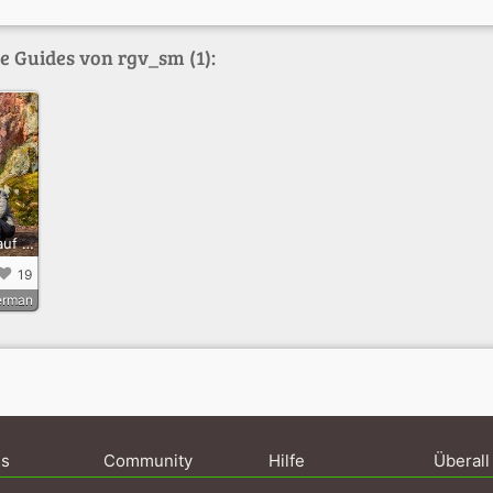
e Guides von rgv_sm (1):
Porphyrlehrpfad auf dem Rochlitzer Berg
19
erman
ns
Community
Hilfe
Überall