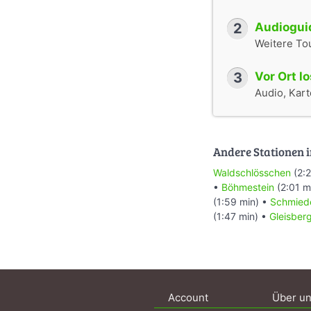
2
Audioguid
Weitere To
3
Vor Ort l
Audio, Karte
Andere Stationen i
Waldschlösschen
(2:2
•
Böhmestein
(2:01 m
(1:59 min) •
Schmied
(1:47 min) •
Gleisber
Account
Über u