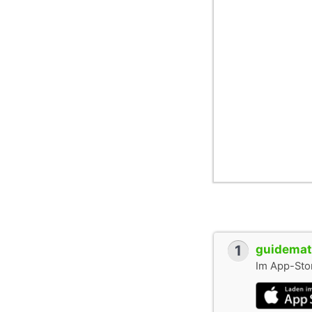
1
guidemate
Im App-Stor