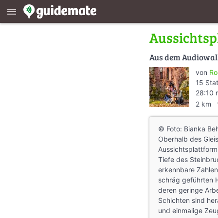
menu
Aussichtsp
Aus dem Audiowa
von
Ro
15 Sta
28:10 
dire
2 km
© Foto: Bianka Be
Oberhalb des Glei
Aussichtsplattfor
Tiefe des Steinbru
erkennbare Zahlen
schräg geführten 
deren geringe Arb
Schichten sind he
und einmalige Zeu