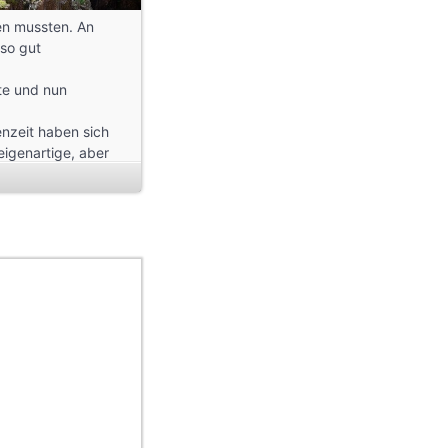
en mussten. An
 so gut
te und nun
enzeit haben sich
eigenartige, aber
gesetzt.