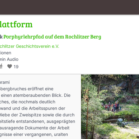
lattform
lk
Porphyrlehrpfad auf dem Rochlitzer Berg
chlitzer Geschichtsverein e.V.
tionen
min Audio
ctions_walk
favorite
19
hrami
sbergbruches eröffnet eine
m einen atemberaubenden Blick. Die
ches, die nochmals deutlich
wand und die Arbeitsspuren der
Hiebe der Zweispitze sowie die durch
eitstiefe entstandenen, ausgeprägten
rausragende Dokumente der Arbeit
gnisse einer vergangenen, uralten