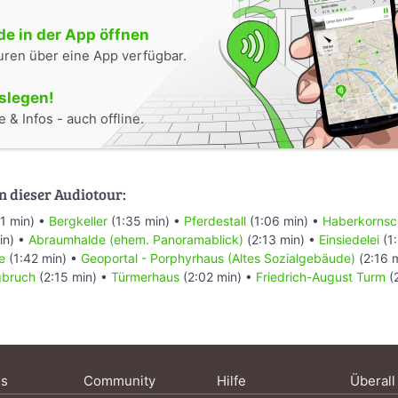
e in der App öffnen
uren über eine App verfügbar.
oslegen!
 & Infos - auch offline.
n dieser Audiotour:
1 min) •
Bergkeller
(1:35 min) •
Pferdestall
(1:06 min) •
Haberkornsc
in) •
Abraumhalde (ehem. Panoramablick)
(2:13 min) •
Einsiedelei
(1:
e
(1:42 min) •
Geoportal - Porphyrhaus (Altes Sozialgebäude)
(2:16 
gbruch
(2:15 min) •
Türmerhaus
(2:02 min) •
Friedrich-August Turm
(2
ns
Community
Hilfe
Überall