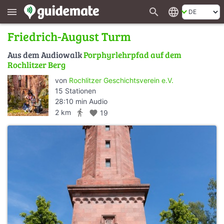
search
language
menu
Friedrich-August Turm
Aus dem Audiowalk
Porphyrlehrpfad auf dem
Rochlitzer Berg
von
Rochlitzer Geschichtsverein e.V.
15 Stationen
28:10 min Audio
directions_walk
2 km
favorite
19