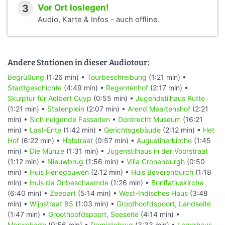
3
Vor Ort loslegen!
Audio, Karte & Infos - auch offline.
Andere Stationen in dieser Audiotour:
Begrüßung
(1:26 min) •
Tourbeschreibung
(1:21 min) •
Stadtgeschichte
(4:49 min) •
Regentenhof
(2:17 min) •
Skulptur für Aelbert Cuyp
(0:55 min) •
Jugendstilhaus Rutte
(1:21 min) •
Statenplein
(2:07 min) •
Arend Maartenshof
(2:21
min) •
Sich neigende Fassaden
•
Dordrecht Museum
(16:21
min) •
Last-Ente
(1:42 min) •
Gerichtsgebäude
(2:12 min) •
Het
Hof
(6:22 min) •
Hofstraat
(0:57 min) •
Augustinerkirche
(1:45
min) •
Die Münze
(1:31 min) •
Jugenstilhaus in der Voorstraat
(1:12 min) •
Nieuwbrug
(1:56 min) •
Villa Cronenburgh
(0:50
min) •
Huis Henegouwen
(2:12 min) •
Huis Beverenburch
(1:18
min) •
Huis de Onbeschaamde
(1:26 min) •
Bonifatiuskirche
(6:40 min) •
Zeepart
(5:14 min) •
West-Indisches Haus
(3:48
min) •
Wijnstraat 85
(1:03 min) •
Groothoofdspoort, Landseite
(1:47 min) •
Groothoofdspoort, Seeseite
(4:14 min) •
Merwekade
(0:56 min) •
Damiatebrug
(3:33 min) •
Lagerhaus