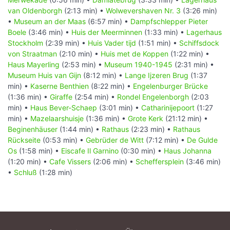
van Oldenborgh
(2:13 min) •
Wolwevershaven Nr. 3
(3:26 min)
•
Museum an der Maas
(6:57 min) •
Dampfschlepper Pieter
Boele
(3:46 min) •
Huis der Meerminnen
(1:33 min) •
Lagerhaus
Stockholm
(2:39 min) •
Huis Vader tijd
(1:51 min) •
Schiffsdock
von Straatman
(2:10 min) •
Huis met de Koppen
(1:22 min) •
Haus Mayerling
(2:53 min) •
Museum 1940-1945
(2:31 min) •
Museum Huis van Gijn
(8:12 min) •
Lange Ijzeren Brug
(1:37
min) •
Kaserne Benthien
(8:22 min) •
Engelenburger Brücke
(1:36 min) •
Giraffe
(2:54 min) •
Rondel Engelenborgh
(2:03
min) •
Haus Bever-Schaep
(3:01 min) •
Catharinijepoort
(1:27
min) •
Mazelaarshuisje
(1:36 min) •
Grote Kerk
(21:12 min) •
Beginenhäuser
(1:44 min) •
Rathaus
(2:23 min) •
Rathaus
Rückseite
(0:53 min) •
Gebrüder de Witt
(7:12 min) •
De Gulde
Os
(1:58 min) •
Eiscafe Il Garnino
(0:30 min) •
Haus Johanna
(1:20 min) •
Cafe Vissers
(2:06 min) •
Scheffersplein
(3:46 min)
•
Schluß
(1:28 min)