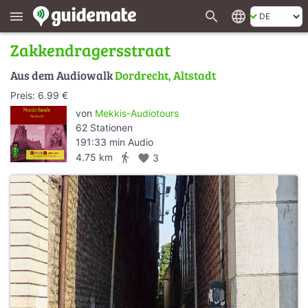
search
language
menu
Zakkendragersstraat
Aus dem Audiowalk
Dordrecht, Altstadt
Preis: 6.99 €
von
Mekkis-Audiotours
62 Stationen
191:33 min Audio
directions_walk
4.75 km
favorite
3