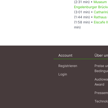
(2:31 min) •
Museum H
Engelenburger Brück
(3:01 min) •
Catharini
(1:44 min) •
Rathaus
(1:58 min) •
Eiscafe I
min)
Account
Über u
Registrieren
Preise u
Bedingu
Login
Audiowa
Award
Pressema
Technol