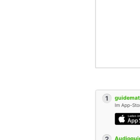
1
guidemate
Im App-Stor
2
Audioguid