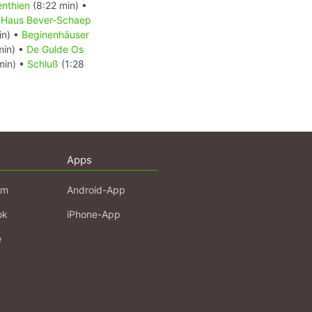
enthien
(8:22 min) •
•
Haus Bever-Schaep
in) •
Beginenhäuser
min) •
De Gulde Os
min) •
Schluß
(1:28
Apps
am
Android-App
ok
iPhone-App
e