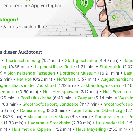
uren über eine App verfügbar.
oslegen!
 & Infos - auch offline.
n dieser Audiotour:
) •
Tourbeschreibung
(1:21 min) •
Stadtgeschichte
(4:49 min) •
Rege
Cuyp
(0:55 min) •
Jugendstilhaus Rutte
(1:21 min) •
Statenplein
(2:07
n) •
Sich neigende Fassaden
•
Dordrecht Museum
(16:21 min) •
Last
2 min) •
Het Hof
(6:22 min) •
Hofstraat
(0:57 min) •
Augustinerkirch
ugenstilhaus in der Voorstraat
(1:12 min) •
Zakkendragersstraat
(1:16
onenburgh
(0:50 min) •
Huis Henegouwen
(2:12 min) •
Huis Beverenb
:26 min) •
Bonifatiuskirche
(6:40 min) •
Zeepart
(5:14 min) •
West-I
1:03 min) •
Groothoofdspoort, Landseite
(1:47 min) •
Groothoofdspoo
:56 min) •
Damiatebrug
(3:33 min) •
Lagerhaus van Oldenborgh
(2:1
3
(3:26 min) •
Museum an der Maas
(6:57 min) •
Dampfschlepper Pie
en
(1:33 min) •
Lagerhaus Stockholm
(2:39 min) •
Huis Vader tijd
(1:5
min) •
Huis met de Koppen
(1:22 min) •
Haus Mayerling
(2:53 min) •