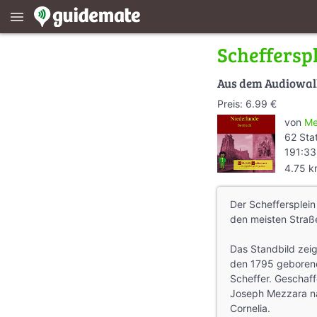
menu
Scheffersp
Aus dem Audiowa
Preis: 6.99 €
von
Me
62 Sta
191:33
4.75 
Der Scheffersplein 
den meisten Straß
Das Standbild zei
den 1795 geboren
Scheffer. Geschaf
Joseph Mezzara na
Cornelia.