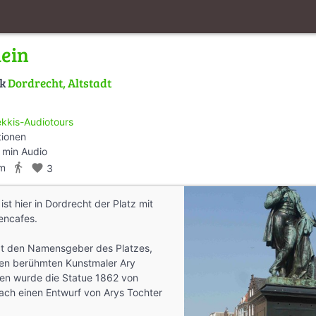
lein
lk
Dordrecht, Altstadt
kkis-Audiotours
tionen
 min Audio
directions_walk
km
favorite
3
ist hier in Dordrecht der Platz mit
encafes.
gt den Namensgeber des Platzes,
en berühmten Kunstmaler Ary
fen wurde die Statue 1862 von
ch einen Entwurf von Arys Tochter