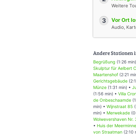
Weitere To
3
Vor Ort l
Audio, Karte
Andere Stationen i
Begrüßung
(1:26 min
Skulptur für Aelbert 
Maartenshof
(2:21 mi
Gerichtsgebäude
(2:1
Münze
(1:31 min) •
J
(1:56 min) •
Villa Cr
de Onbeschaamde
(1
min) •
Wijnstraat 85
(
min) •
Merwekade
(0
Wolwevershaven Nr. 
•
Huis der Meerminn
von Straatman
(2:10 