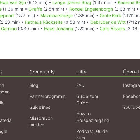
uis van Gijn
(8:12 min) •
Lange Ijzeren Brug
(1:37 min) •
Kaserne B
e
(1:36 min) •
Giraffe
(2:54 min) •
Rondel Engelenborgh
(2:03 min) 
jepoort
(1:27 min) •
Mazelaarshuisje
(1:36 min) •
Grote Kerk
(21:12 m
(2:23 min) •
Rathaus Rückseite
(0:53 min) •
Gebrüder de Witt
(7:12 
l Garnino
(0:30 min) •
Haus Johanna
(1:20 min) •
Cafe Vissers
(2:06 
ns
Community
Hilfe
Überall
nd
Blog
FAQ
Instagr
ngen
Partnerprogramm
Guide zum
Facebo
lk-
Guide
Guidelines
YouTub
How to
Missbrauch
terial
Hörspaziergang
melden
ogie
Podcast „Guide
zum