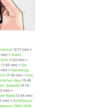
ntenhof
(2:17 min) •
 min) •
Arend
-Ente
(1:42 min) •
e
(1:45 min) •
Die
 min) •
Nieuwbrug
urch
(1:18 min) •
Huis
ndisches Haus
(3:48
rt, Seeseite
(4:14
3 min) •
ter Boele
(3:46 min)
1 min) •
Schiffsdock
Museum 1940-1945