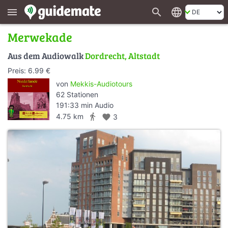
search
language
menu
Merwekade
Aus dem Audiowalk
Dordrecht, Altstadt
Preis: 6.99 €
von
Mekkis-Audiotours
62 Stationen
191:33 min Audio
directions_walk
4.75 km
favorite
3