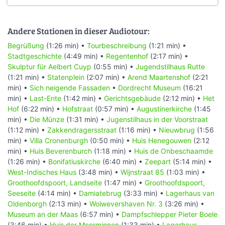
Andere Stationen in dieser Audiotour:
Begrüßung
(1:26 min) •
Tourbeschreibung
(1:21 min) •
Stadtgeschichte
(4:49 min) •
Regentenhof
(2:17 min) •
Skulptur für Aelbert Cuyp
(0:55 min) •
Jugendstilhaus Rutte
(1:21 min) •
Statenplein
(2:07 min) •
Arend Maartenshof
(2:21
min) •
Sich neigende Fassaden
•
Dordrecht Museum
(16:21
min) •
Last-Ente
(1:42 min) •
Gerichtsgebäude
(2:12 min) •
Het
Hof
(6:22 min) •
Hofstraat
(0:57 min) •
Augustinerkirche
(1:45
min) •
Die Münze
(1:31 min) •
Jugenstilhaus in der Voorstraat
(1:12 min) •
Zakkendragersstraat
(1:16 min) •
Nieuwbrug
(1:56
min) •
Villa Cronenburgh
(0:50 min) •
Huis Henegouwen
(2:12
min) •
Huis Beverenburch
(1:18 min) •
Huis de Onbeschaamde
(1:26 min) •
Bonifatiuskirche
(6:40 min) •
Zeepart
(5:14 min) •
West-Indisches Haus
(3:48 min) •
Wijnstraat 85
(1:03 min) •
Groothoofdspoort, Landseite
(1:47 min) •
Groothoofdspoort,
Seeseite
(4:14 min) •
Damiatebrug
(3:33 min) •
Lagerhaus van
Oldenborgh
(2:13 min) •
Wolwevershaven Nr. 3
(3:26 min) •
Museum an der Maas
(6:57 min) •
Dampfschlepper Pieter Boele
(3:46 min) •
Huis der Meerminnen
(1:33 min) •
Lagerhaus