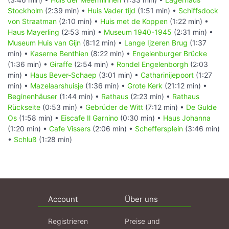
Stockholm
(2:39 min) •
Huis Vader tijd
(1:51 min) •
Schiffsdock
von Straatman
(2:10 min) •
Huis met de Koppen
(1:22 min) •
Haus Mayerling
(2:53 min) •
Museum 1940-1945
(2:31 min) •
Museum Huis van Gijn
(8:12 min) •
Lange Ijzeren Brug
(1:37
min) •
Kaserne Benthien
(8:22 min) •
Engelenburger Brücke
(1:36 min) •
Giraffe
(2:54 min) •
Rondel Engelenborgh
(2:03
min) •
Haus Bever-Schaep
(3:01 min) •
Catharinijepoort
(1:27
min) •
Mazelaarshuisje
(1:36 min) •
Grote Kerk
(21:12 min) •
Beginenhäuser
(1:44 min) •
Rathaus
(2:23 min) •
Rathaus
Rückseite
(0:53 min) •
Gebrüder de Witt
(7:12 min) •
De Gulde
Os
(1:58 min) •
Eiscafe Il Garnino
(0:30 min) •
Haus Johanna
(1:20 min) •
Cafe Vissers
(2:06 min) •
Scheffersplein
(3:46 min)
•
Schluß
(1:28 min)
Account
Über uns
Registrieren
Preise und