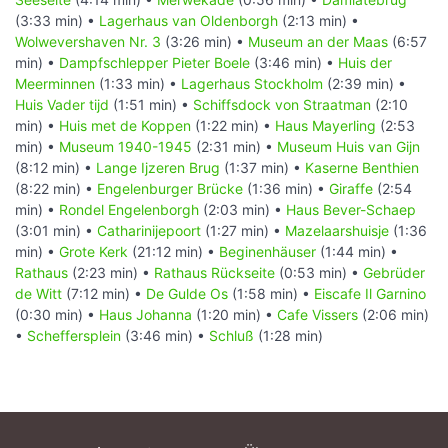
(3:33 min) •
Lagerhaus van Oldenborgh
(2:13 min) •
Wolwevershaven Nr. 3
(3:26 min) •
Museum an der Maas
(6:57
min) •
Dampfschlepper Pieter Boele
(3:46 min) •
Huis der
Meerminnen
(1:33 min) •
Lagerhaus Stockholm
(2:39 min) •
Huis Vader tijd
(1:51 min) •
Schiffsdock von Straatman
(2:10
min) •
Huis met de Koppen
(1:22 min) •
Haus Mayerling
(2:53
min) •
Museum 1940-1945
(2:31 min) •
Museum Huis van Gijn
(8:12 min) •
Lange Ijzeren Brug
(1:37 min) •
Kaserne Benthien
(8:22 min) •
Engelenburger Brücke
(1:36 min) •
Giraffe
(2:54
min) •
Rondel Engelenborgh
(2:03 min) •
Haus Bever-Schaep
(3:01 min) •
Catharinijepoort
(1:27 min) •
Mazelaarshuisje
(1:36
min) •
Grote Kerk
(21:12 min) •
Beginenhäuser
(1:44 min) •
Rathaus
(2:23 min) •
Rathaus Rückseite
(0:53 min) •
Gebrüder
de Witt
(7:12 min) •
De Gulde Os
(1:58 min) •
Eiscafe Il Garnino
(0:30 min) •
Haus Johanna
(1:20 min) •
Cafe Vissers
(2:06 min)
•
Scheffersplein
(3:46 min) •
Schluß
(1:28 min)