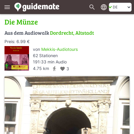
search
language
menu
Die Münze
Aus dem Audiowalk
Dordrecht, Altstadt
Preis: 6.99 €
von
Mekkis-Audiotours
62 Stationen
191:33 min Audio
directions_walk
4.75 km
favorite
3