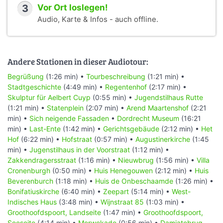
3
Vor Ort loslegen!
Audio, Karte & Infos - auch offline.
Andere Stationen in dieser Audiotour:
Begrüßung
(1:26 min) •
Tourbeschreibung
(1:21 min) •
Stadtgeschichte
(4:49 min) •
Regentenhof
(2:17 min) •
Skulptur für Aelbert Cuyp
(0:55 min) •
Jugendstilhaus Rutte
(1:21 min) •
Statenplein
(2:07 min) •
Arend Maartenshof
(2:21
min) •
Sich neigende Fassaden
•
Dordrecht Museum
(16:21
min) •
Last-Ente
(1:42 min) •
Gerichtsgebäude
(2:12 min) •
Het
Hof
(6:22 min) •
Hofstraat
(0:57 min) •
Augustinerkirche
(1:45
min) •
Jugenstilhaus in der Voorstraat
(1:12 min) •
Zakkendragersstraat
(1:16 min) •
Nieuwbrug
(1:56 min) •
Villa
Cronenburgh
(0:50 min) •
Huis Henegouwen
(2:12 min) •
Huis
Beverenburch
(1:18 min) •
Huis de Onbeschaamde
(1:26 min) •
Bonifatiuskirche
(6:40 min) •
Zeepart
(5:14 min) •
West-
Indisches Haus
(3:48 min) •
Wijnstraat 85
(1:03 min) •
Groothoofdspoort, Landseite
(1:47 min) •
Groothoofdspoort,
Seeseite
(4:14 min) •
Merwekade
(0:56 min) •
Damiatebrug