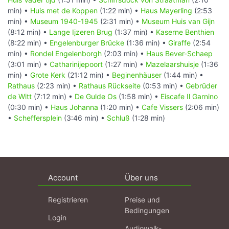
min) •
Huis met de Koppen
(1:22 min) •
Haus Mayerling
(2:53
min) •
Museum 1940-1945
(2:31 min) •
Museum Huis van Gijn
(8:12 min) •
Lange Ijzeren Brug
(1:37 min) •
Kaserne Benthien
(8:22 min) •
Engelenburger Brücke
(1:36 min) •
Giraffe
(2:54
min) •
Rondel Engelenborgh
(2:03 min) •
Haus Bever-Schaep
(3:01 min) •
Catharinijepoort
(1:27 min) •
Mazelaarshuisje
(1:36
min) •
Grote Kerk
(21:12 min) •
Beginenhäuser
(1:44 min) •
Rathaus
(2:23 min) •
Rathaus Rückseite
(0:53 min) •
Gebrüder
de Witt
(7:12 min) •
De Gulde Os
(1:58 min) •
Eiscafe Il Garnino
(0:30 min) •
Haus Johanna
(1:20 min) •
Cafe Vissers
(2:06 min)
•
Scheffersplein
(3:46 min) •
Schluß
(1:28 min)
Account
Über uns
Registrieren
Preise und
Bedingungen
Login
Audiowalk-