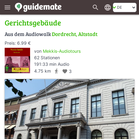
search
language
menu
Gerichtsgebäude
Aus dem Audiowalk
Dordrecht, Altstadt
Preis: 6.99 €
von
Mekkis-Audiotours
62 Stationen
191:33 min Audio
directions_walk
4.75 km
favorite
3