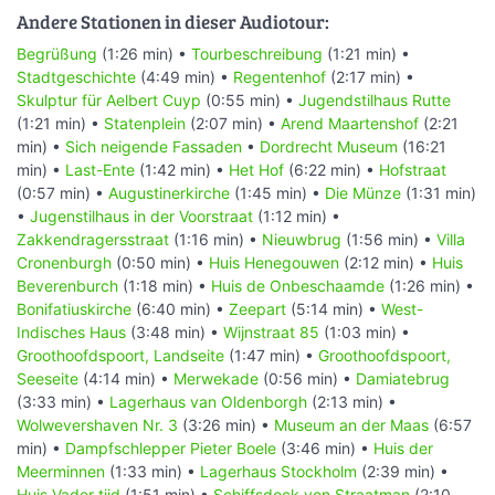
Andere Stationen in dieser Audiotour:
Begrüßung
(1:26 min) •
Tourbeschreibung
(1:21 min) •
Stadtgeschichte
(4:49 min) •
Regentenhof
(2:17 min) •
Skulptur für Aelbert Cuyp
(0:55 min) •
Jugendstilhaus Rutte
(1:21 min) •
Statenplein
(2:07 min) •
Arend Maartenshof
(2:21
min) •
Sich neigende Fassaden
•
Dordrecht Museum
(16:21
min) •
Last-Ente
(1:42 min) •
Het Hof
(6:22 min) •
Hofstraat
(0:57 min) •
Augustinerkirche
(1:45 min) •
Die Münze
(1:31 min)
•
Jugenstilhaus in der Voorstraat
(1:12 min) •
Zakkendragersstraat
(1:16 min) •
Nieuwbrug
(1:56 min) •
Villa
Cronenburgh
(0:50 min) •
Huis Henegouwen
(2:12 min) •
Huis
Beverenburch
(1:18 min) •
Huis de Onbeschaamde
(1:26 min) •
Bonifatiuskirche
(6:40 min) •
Zeepart
(5:14 min) •
West-
Indisches Haus
(3:48 min) •
Wijnstraat 85
(1:03 min) •
Groothoofdspoort, Landseite
(1:47 min) •
Groothoofdspoort,
Seeseite
(4:14 min) •
Merwekade
(0:56 min) •
Damiatebrug
(3:33 min) •
Lagerhaus van Oldenborgh
(2:13 min) •
Wolwevershaven Nr. 3
(3:26 min) •
Museum an der Maas
(6:57
min) •
Dampfschlepper Pieter Boele
(3:46 min) •
Huis der
Meerminnen
(1:33 min) •
Lagerhaus Stockholm
(2:39 min) •
Huis Vader tijd
(1:51 min) •
Schiffsdock von Straatman
(2:10