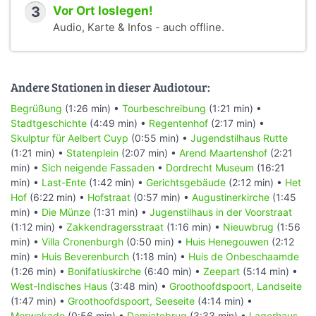
3
Vor Ort loslegen!
Audio, Karte & Infos - auch offline.
Andere Stationen in dieser Audiotour:
Begrüßung
(1:26 min) •
Tourbeschreibung
(1:21 min) •
Stadtgeschichte
(4:49 min) •
Regentenhof
(2:17 min) •
Skulptur für Aelbert Cuyp
(0:55 min) •
Jugendstilhaus Rutte
(1:21 min) •
Statenplein
(2:07 min) •
Arend Maartenshof
(2:21
min) •
Sich neigende Fassaden
•
Dordrecht Museum
(16:21
min) •
Last-Ente
(1:42 min) •
Gerichtsgebäude
(2:12 min) •
Het
Hof
(6:22 min) •
Hofstraat
(0:57 min) •
Augustinerkirche
(1:45
min) •
Die Münze
(1:31 min) •
Jugenstilhaus in der Voorstraat
(1:12 min) •
Zakkendragersstraat
(1:16 min) •
Nieuwbrug
(1:56
min) •
Villa Cronenburgh
(0:50 min) •
Huis Henegouwen
(2:12
min) •
Huis Beverenburch
(1:18 min) •
Huis de Onbeschaamde
(1:26 min) •
Bonifatiuskirche
(6:40 min) •
Zeepart
(5:14 min) •
West-Indisches Haus
(3:48 min) •
Groothoofdspoort, Landseite
(1:47 min) •
Groothoofdspoort, Seeseite
(4:14 min) •
Merwekade
(0:56 min) •
Damiatebrug
(3:33 min) •
Lagerhaus