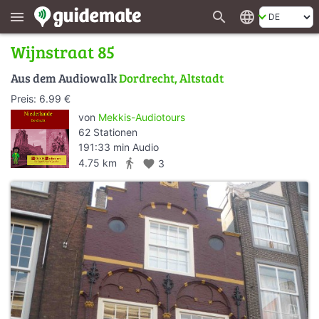
search
language
menu
Wijnstraat 85
Aus dem Audiowalk
Dordrecht, Altstadt
Preis: 6.99 €
von
Mekkis-Audiotours
62 Stationen
191:33 min Audio
directions_walk
4.75 km
favorite
3