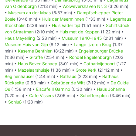
van Oldenborgh
(2:13 min) •
Wolwevershaven Nr. 3
(3:26 min)
•
Museum an der Maas
(6:57 min) •
Dampfschlepper Pieter
Boele
(3:46 min) •
Huis der Meerminnen
(1:33 min) •
Lagerhaus
Stockholm
(2:39 min) •
Huis Vader tijd
(1:51 min) •
Schiffsdock
von Straatman
(2:10 min) •
Huis met de Koppen
(1:22 min) •
Haus Mayerling
(2:53 min) •
Museum 1940-1945
(2:31 min) •
Museum Huis van Gijn
(8:12 min) •
Lange Ijzeren Brug
(1:37
min) •
Kaserne Benthien
(8:22 min) •
Engelenburger Brücke
(1:36 min) •
Giraffe
(2:54 min) •
Rondel Engelenborgh
(2:03
min) •
Haus Bever-Schaep
(3:01 min) •
Catharinijepoort
(1:27
min) •
Mazelaarshuisje
(1:36 min) •
Grote Kerk
(21:12 min) •
Beginenhäuser
(1:44 min) •
Rathaus
(2:23 min) •
Rathaus
Rückseite
(0:53 min) •
Gebrüder de Witt
(7:12 min) •
De Gulde
Os
(1:58 min) •
Eiscafe Il Garnino
(0:30 min) •
Haus Johanna
(1:20 min) •
Cafe Vissers
(2:06 min) •
Scheffersplein
(3:46 min)
•
Schluß
(1:28 min)