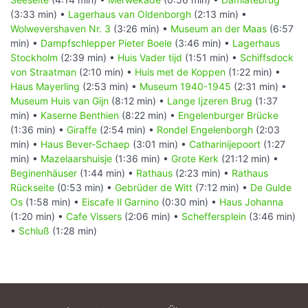
(3:33 min) •
Lagerhaus van Oldenborgh
(2:13 min) •
Wolwevershaven Nr. 3
(3:26 min) •
Museum an der Maas
(6:57
min) •
Dampfschlepper Pieter Boele
(3:46 min) •
Lagerhaus
Stockholm
(2:39 min) •
Huis Vader tijd
(1:51 min) •
Schiffsdock
von Straatman
(2:10 min) •
Huis met de Koppen
(1:22 min) •
Haus Mayerling
(2:53 min) •
Museum 1940-1945
(2:31 min) •
Museum Huis van Gijn
(8:12 min) •
Lange Ijzeren Brug
(1:37
min) •
Kaserne Benthien
(8:22 min) •
Engelenburger Brücke
(1:36 min) •
Giraffe
(2:54 min) •
Rondel Engelenborgh
(2:03
min) •
Haus Bever-Schaep
(3:01 min) •
Catharinijepoort
(1:27
min) •
Mazelaarshuisje
(1:36 min) •
Grote Kerk
(21:12 min) •
Beginenhäuser
(1:44 min) •
Rathaus
(2:23 min) •
Rathaus
Rückseite
(0:53 min) •
Gebrüder de Witt
(7:12 min) •
De Gulde
Os
(1:58 min) •
Eiscafe Il Garnino
(0:30 min) •
Haus Johanna
(1:20 min) •
Cafe Vissers
(2:06 min) •
Scheffersplein
(3:46 min)
•
Schluß
(1:28 min)