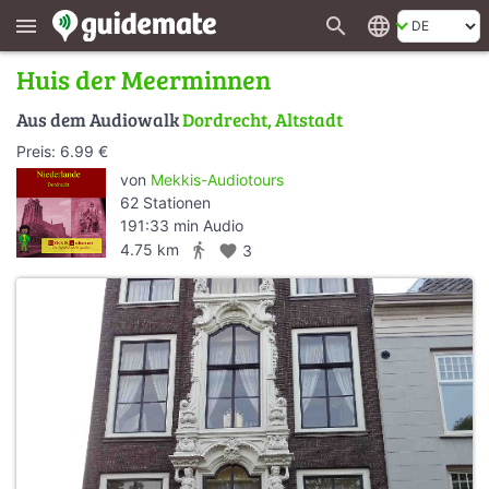
search
language
menu
Huis der Meerminnen
Aus dem Audiowalk
Dordrecht, Altstadt
Preis: 6.99 €
von
Mekkis-Audiotours
62 Stationen
191:33 min Audio
directions_walk
4.75 km
favorite
3