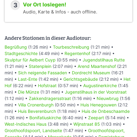
3
Vor Ort loslegen!
Audio, Karte & Infos - auch offline.
Andere Stationen in dieser Audiotour:
Begrüßung
(1:26 min) •
Tourbeschreibung
(1:21 min) •
Stadtgeschichte
(4:49 min) •
Regentenhof
(2:17 min) •
Skulptur für Aelbert Cuyp
(0:55 min) •
Jugendstilhaus Rutte
(1:21 min) •
Statenplein
(2:07 min) •
Arend Maartenshof
(2:21
min) •
Sich neigende Fassaden
•
Dordrecht Museum
(16:21
min) •
Last-Ente
(1:42 min) •
Gerichtsgebäude
(2:12 min) •
Het
Hof
(6:22 min) •
Hofstraat
(0:57 min) •
Augustinerkirche
(1:45
min) •
Die Münze
(1:31 min) •
Jugenstilhaus in der Voorstraat
(1:12 min) •
Zakkendragersstraat
(1:16 min) •
Nieuwbrug
(1:56
min) •
Villa Cronenburgh
(0:50 min) •
Huis Henegouwen
(2:12
min) •
Huis Beverenburch
(1:18 min) •
Huis de Onbeschaamde
(1:26 min) •
Bonifatiuskirche
(6:40 min) •
Zeepart
(5:14 min) •
West-Indisches Haus
(3:48 min) •
Wijnstraat 85
(1:03 min) •
Groothoofdspoort, Landseite
(1:47 min) •
Groothoofdspoort,
Seeseite
(4:14 min) •
Merwekade
(0:56 min) •
Damiatebrug