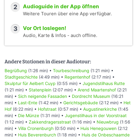
2
Audioguide in der App öffnen
Weitere Touren über eine App verfügbar.
3
Vor Ort loslegen!
Audio, Karte & Infos - auch offline.
Andere Stationen in dieser Audiotour:
Begrüßung
(1:26 min) •
Tourbeschreibung
(1:21 min) •
Stadtgeschichte
(4:49 min) •
Regentenhof
(2:17 min) •
Skulptur für Aelbert Cuyp
(0:55 min) •
Jugendstilhaus Rutte
(1:21 min) •
Statenplein
(2:07 min) •
Arend Maartenshof
(2:21
min) •
Sich neigende Fassaden
•
Dordrecht Museum
(16:21
min) •
Last-Ente
(1:42 min) •
Gerichtsgebäude
(2:12 min) •
Het
Hof
(6:22 min) •
Hofstraat
(0:57 min) •
Augustinerkirche
(1:45
min) •
Die Münze
(1:31 min) •
Jugenstilhaus in der Voorstraat
(1:12 min) •
Zakkendragersstraat
(1:16 min) •
Nieuwbrug
(1:56
min) •
Villa Cronenburgh
(0:50 min) •
Huis Henegouwen
(2:12
min) •
Huis Beverenburch
(1:18 min) •
Huis de Onbeschaamde