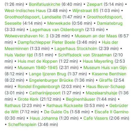
(1:26 min) •
Bonifatiuskirche
(6:40 min) •
Zeepart
(5:14 min) •
West-Indisches Haus
(3:48 min) •
Wijnstraat 85
(1:03 min) •
Groothoofdspoort, Landseite
(1:47 min) •
Groothoofdspoort,
Seeseite
(4:14 min) •
Merwekade
(0:56 min) •
Damiatebrug
(3:33 min) •
Lagerhaus van Oldenborgh
(2:13 min) •
Wolwevershaven Nr. 3
(3:26 min) •
Museum an der Maas
(6:57
min) •
Dampfschlepper Pieter Boele
(3:46 min) •
Huis der
Meerminnen
(1:33 min) •
Lagerhaus Stockholm
(2:39 min) •
Huis Vader tijd
(1:51 min) •
Schiffsdock von Straatman
(2:10
min) •
Huis met de Koppen
(1:22 min) •
Haus Mayerling
(2:53
min) •
Museum 1940-1945
(2:31 min) •
Museum Huis van Gijn
(8:12 min) •
Lange Ijzeren Brug
(1:37 min) •
Kaserne Benthien
(8:22 min) •
Engelenburger Brücke
(1:36 min) •
Giraffe
(2:54
min) •
Rondel Engelenborgh
(2:03 min) •
Haus Bever-Schaep
(3:01 min) •
Catharinijepoort
(1:27 min) •
Mazelaarshuisje
(1:36
min) •
Grote Kerk
(21:12 min) •
Beginenhäuser
(1:44 min) •
Rathaus
(2:23 min) •
Rathaus Rückseite
(0:53 min) •
Gebrüder
de Witt
(7:12 min) •
De Gulde Os
(1:58 min) •
Eiscafe Il Garnino
(0:30 min) •
Haus Johanna
(1:20 min) •
Cafe Vissers
(2:06 min)
•
Scheffersplein
(3:46 min)