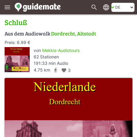
search
language
menu
Schluß
Aus dem Audiowalk
Dordrecht, Altstadt
Preis: 6.99 €
von
Mekkis-Audiotours
62 Stationen
191:33 min Audio
directions_walk
4.75 km
favorite
3