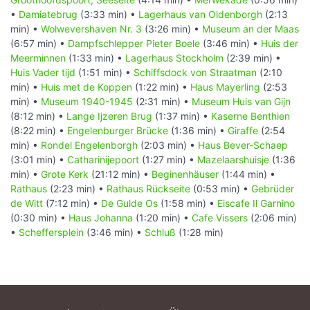
•
Damiatebrug
(3:33 min) •
Lagerhaus van Oldenborgh
(2:13
min) •
Wolwevershaven Nr. 3
(3:26 min) •
Museum an der Maas
(6:57 min) •
Dampfschlepper Pieter Boele
(3:46 min) •
Huis der
Meerminnen
(1:33 min) •
Lagerhaus Stockholm
(2:39 min) •
Huis Vader tijd
(1:51 min) •
Schiffsdock von Straatman
(2:10
min) •
Huis met de Koppen
(1:22 min) •
Haus Mayerling
(2:53
min) •
Museum 1940-1945
(2:31 min) •
Museum Huis van Gijn
(8:12 min) •
Lange Ijzeren Brug
(1:37 min) •
Kaserne Benthien
(8:22 min) •
Engelenburger Brücke
(1:36 min) •
Giraffe
(2:54
min) •
Rondel Engelenborgh
(2:03 min) •
Haus Bever-Schaep
(3:01 min) •
Catharinijepoort
(1:27 min) •
Mazelaarshuisje
(1:36
min) •
Grote Kerk
(21:12 min) •
Beginenhäuser
(1:44 min) •
Rathaus
(2:23 min) •
Rathaus Rückseite
(0:53 min) •
Gebrüder
de Witt
(7:12 min) •
De Gulde Os
(1:58 min) •
Eiscafe Il Garnino
(0:30 min) •
Haus Johanna
(1:20 min) •
Cafe Vissers
(2:06 min)
•
Scheffersplein
(3:46 min) •
Schluß
(1:28 min)