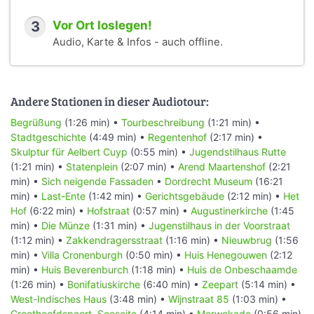
3
Vor Ort loslegen!
Audio, Karte & Infos - auch offline.
Andere Stationen in dieser Audiotour:
Begrüßung
(1:26 min) •
Tourbeschreibung
(1:21 min) •
Stadtgeschichte
(4:49 min) •
Regentenhof
(2:17 min) •
Skulptur für Aelbert Cuyp
(0:55 min) •
Jugendstilhaus Rutte
(1:21 min) •
Statenplein
(2:07 min) •
Arend Maartenshof
(2:21
min) •
Sich neigende Fassaden
•
Dordrecht Museum
(16:21
min) •
Last-Ente
(1:42 min) •
Gerichtsgebäude
(2:12 min) •
Het
Hof
(6:22 min) •
Hofstraat
(0:57 min) •
Augustinerkirche
(1:45
min) •
Die Münze
(1:31 min) •
Jugenstilhaus in der Voorstraat
(1:12 min) •
Zakkendragersstraat
(1:16 min) •
Nieuwbrug
(1:56
min) •
Villa Cronenburgh
(0:50 min) •
Huis Henegouwen
(2:12
min) •
Huis Beverenburch
(1:18 min) •
Huis de Onbeschaamde
(1:26 min) •
Bonifatiuskirche
(6:40 min) •
Zeepart
(5:14 min) •
West-Indisches Haus
(3:48 min) •
Wijnstraat 85
(1:03 min) •
Groothoofdspoort, Seeseite
(4:14 min) •
Merwekade
(0:56 min)