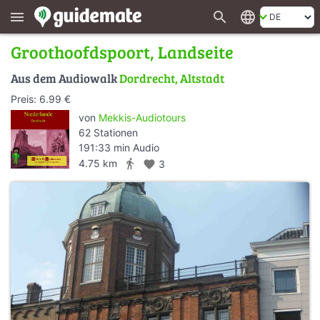
search
language
menu
Groothoofdspoort, Landseite
Aus dem Audiowalk
Dordrecht, Altstadt
Preis: 6.99 €
von
Mekkis-Audiotours
62 Stationen
191:33 min Audio
directions_walk
4.75 km
favorite
3