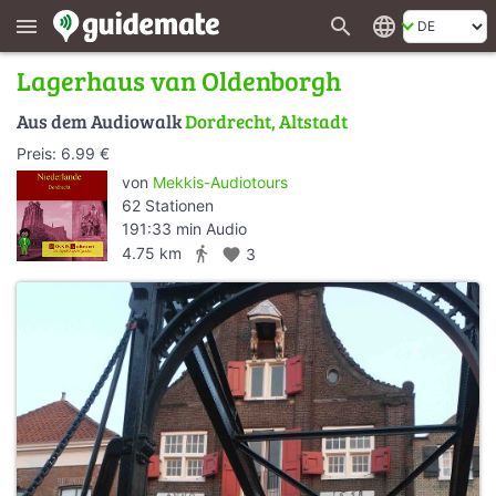
search
language
menu
Lagerhaus van Oldenborgh
Aus dem Audiowalk
Dordrecht, Altstadt
Preis: 6.99 €
von
Mekkis-Audiotours
62 Stationen
191:33 min Audio
directions_walk
4.75 km
favorite
3