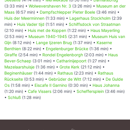
(3:33 min) •
Wolwevershaven Nr. 3
(3:26 min) •
Museum an der
Maas
(6:57 min) •
Dampfschlepper Pieter Boele
(3:46 min) •
Huis der Meerminnen
(1:33 min) •
Lagerhaus Stockholm
(2:39
min) •
Huis Vader tijd
(1:51 min) •
Schiffsdock von Straatman
(2:10 min) •
Huis met de Koppen
(1:22 min) •
Haus Mayerling
(2:53 min) •
Museum 1940-1945
(2:31 min) •
Museum Huis van
Gijn
(8:12 min) •
Lange Ijzeren Brug
(1:37 min) •
Kaserne
Benthien
(8:22 min) •
Engelenburger Brücke
(1:36 min) •
Giraffe
(2:54 min) •
Rondel Engelenborgh
(2:03 min) •
Haus
Bever-Schaep
(3:01 min) •
Catharinijepoort
(1:27 min) •
Mazelaarshuisje
(1:36 min) •
Grote Kerk
(21:12 min) •
Beginenhäuser
(1:44 min) •
Rathaus
(2:23 min) •
Rathaus
Rückseite
(0:53 min) •
Gebrüder de Witt
(7:12 min) •
De Gulde
Os
(1:58 min) •
Eiscafe Il Garnino
(0:30 min) •
Haus Johanna
(1:20 min) •
Cafe Vissers
(2:06 min) •
Scheffersplein
(3:46 min)
•
Schluß
(1:28 min)