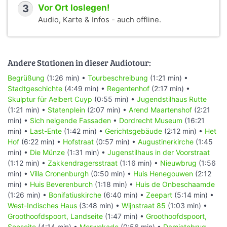
3
Vor Ort loslegen!
Audio, Karte & Infos - auch offline.
Andere Stationen in dieser Audiotour:
Begrüßung
(1:26 min) •
Tourbeschreibung
(1:21 min) •
Stadtgeschichte
(4:49 min) •
Regentenhof
(2:17 min) •
Skulptur für Aelbert Cuyp
(0:55 min) •
Jugendstilhaus Rutte
(1:21 min) •
Statenplein
(2:07 min) •
Arend Maartenshof
(2:21
min) •
Sich neigende Fassaden
•
Dordrecht Museum
(16:21
min) •
Last-Ente
(1:42 min) •
Gerichtsgebäude
(2:12 min) •
Het
Hof
(6:22 min) •
Hofstraat
(0:57 min) •
Augustinerkirche
(1:45
min) •
Die Münze
(1:31 min) •
Jugenstilhaus in der Voorstraat
(1:12 min) •
Zakkendragersstraat
(1:16 min) •
Nieuwbrug
(1:56
min) •
Villa Cronenburgh
(0:50 min) •
Huis Henegouwen
(2:12
min) •
Huis Beverenburch
(1:18 min) •
Huis de Onbeschaamde
(1:26 min) •
Bonifatiuskirche
(6:40 min) •
Zeepart
(5:14 min) •
West-Indisches Haus
(3:48 min) •
Wijnstraat 85
(1:03 min) •
Groothoofdspoort, Landseite
(1:47 min) •
Groothoofdspoort,
Seeseite
(4:14 min) •
Merwekade
(0:56 min) •
Damiatebrug