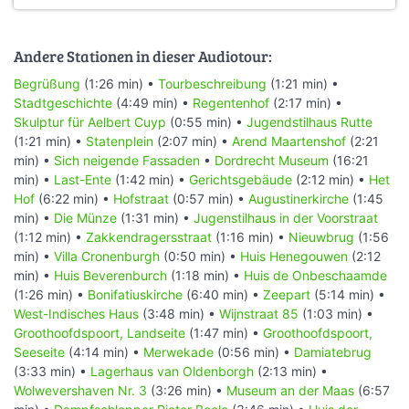
Andere Stationen in dieser Audiotour:
Begrüßung
(1:26 min) •
Tourbeschreibung
(1:21 min) •
Stadtgeschichte
(4:49 min) •
Regentenhof
(2:17 min) •
Skulptur für Aelbert Cuyp
(0:55 min) •
Jugendstilhaus Rutte
(1:21 min) •
Statenplein
(2:07 min) •
Arend Maartenshof
(2:21
min) •
Sich neigende Fassaden
•
Dordrecht Museum
(16:21
min) •
Last-Ente
(1:42 min) •
Gerichtsgebäude
(2:12 min) •
Het
Hof
(6:22 min) •
Hofstraat
(0:57 min) •
Augustinerkirche
(1:45
min) •
Die Münze
(1:31 min) •
Jugenstilhaus in der Voorstraat
(1:12 min) •
Zakkendragersstraat
(1:16 min) •
Nieuwbrug
(1:56
min) •
Villa Cronenburgh
(0:50 min) •
Huis Henegouwen
(2:12
min) •
Huis Beverenburch
(1:18 min) •
Huis de Onbeschaamde
(1:26 min) •
Bonifatiuskirche
(6:40 min) •
Zeepart
(5:14 min) •
West-Indisches Haus
(3:48 min) •
Wijnstraat 85
(1:03 min) •
Groothoofdspoort, Landseite
(1:47 min) •
Groothoofdspoort,
Seeseite
(4:14 min) •
Merwekade
(0:56 min) •
Damiatebrug
(3:33 min) •
Lagerhaus van Oldenborgh
(2:13 min) •
Wolwevershaven Nr. 3
(3:26 min) •
Museum an der Maas
(6:57