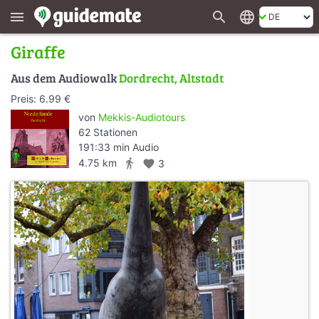
search
language
menu
Giraffe
Aus dem Audiowalk
Dordrecht, Altstadt
Preis: 6.99 €
von
Mekkis-Audiotours
62 Stationen
191:33 min Audio
directions_walk
4.75 km
favorite
3