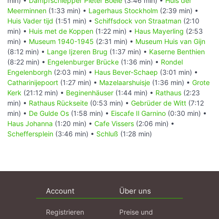
min) •
Dampfschlepper Pieter Boele
(3:46 min) •
Huis der
Meerminnen
(1:33 min) •
Lagerhaus Stockholm
(2:39 min) •
Huis Vader tijd
(1:51 min) •
Schiffsdock von Straatman
(2:10
min) •
Huis met de Koppen
(1:22 min) •
Haus Mayerling
(2:53
min) •
Museum 1940-1945
(2:31 min) •
Museum Huis van Gijn
(8:12 min) •
Lange Ijzeren Brug
(1:37 min) •
Kaserne Benthien
(8:22 min) •
Engelenburger Brücke
(1:36 min) •
Rondel
Engelenborgh
(2:03 min) •
Haus Bever-Schaep
(3:01 min) •
Catharinijepoort
(1:27 min) •
Mazelaarshuisje
(1:36 min) •
Grote
Kerk
(21:12 min) •
Beginenhäuser
(1:44 min) •
Rathaus
(2:23
min) •
Rathaus Rückseite
(0:53 min) •
Gebrüder de Witt
(7:12
min) •
De Gulde Os
(1:58 min) •
Eiscafe Il Garnino
(0:30 min) •
Haus Johanna
(1:20 min) •
Cafe Vissers
(2:06 min) •
Scheffersplein
(3:46 min) •
Schluß
(1:28 min)
Account
Über uns
Registrieren
Preise und