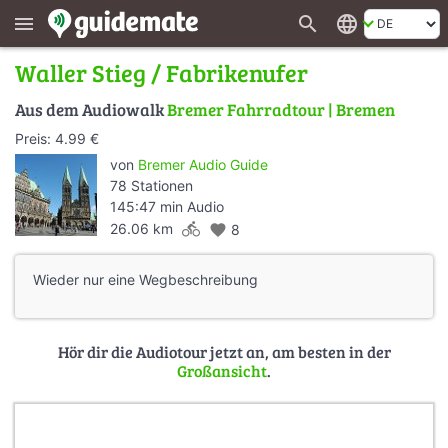
search
language
menu
Waller Stieg / Fabrikenufer
Aus dem Audiowalk
Bremer Fahrradtour | Bremen
Preis: 4.99 €
von
Bremer Audio Guide
78 Stationen
145:47 min Audio
directions_bike
26.06 km
favorite
8
Wieder nur eine Wegbeschreibung
Hör dir die Audiotour jetzt an, am besten in der
Großansicht
.