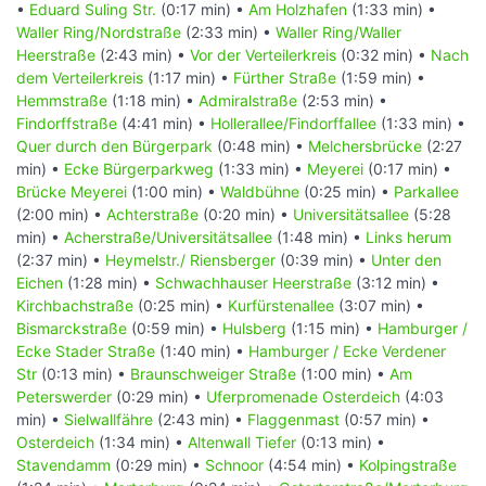
•
Eduard Suling Str.
(0:17 min) •
Am Holzhafen
(1:33 min) •
Waller Ring/Nordstraße
(2:33 min) •
Waller Ring/Waller
Heerstraße
(2:43 min) •
Vor der Verteilerkreis
(0:32 min) •
Nach
dem Verteilerkreis
(1:17 min) •
Fürther Straße
(1:59 min) •
Hemmstraße
(1:18 min) •
Admiralstraße
(2:53 min) •
Findorffstraße
(4:41 min) •
Hollerallee/Findorffallee
(1:33 min) •
Quer durch den Bürgerpark
(0:48 min) •
Melchersbrücke
(2:27
min) •
Ecke Bürgerparkweg
(1:33 min) •
Meyerei
(0:17 min) •
Brücke Meyerei
(1:00 min) •
Waldbühne
(0:25 min) •
Parkallee
(2:00 min) •
Achterstraße
(0:20 min) •
Universitätsallee
(5:28
min) •
Acherstraße/Universitätsallee
(1:48 min) •
Links herum
(2:37 min) •
Heymelstr./ Riensberger
(0:39 min) •
Unter den
Eichen
(1:28 min) •
Schwachhauser Heerstraße
(3:12 min) •
Kirchbachstraße
(0:25 min) •
Kurfürstenallee
(3:07 min) •
Bismarckstraße
(0:59 min) •
Hulsberg
(1:15 min) •
Hamburger /
Ecke Stader Straße
(1:40 min) •
Hamburger / Ecke Verdener
Str
(0:13 min) •
Braunschweiger Straße
(1:00 min) •
Am
Peterswerder
(0:29 min) •
Uferpromenade Osterdeich
(4:03
min) •
Sielwallfähre
(2:43 min) •
Flaggenmast
(0:57 min) •
Osterdeich
(1:34 min) •
Altenwall Tiefer
(0:13 min) •
Stavendamm
(0:29 min) •
Schnoor
(4:54 min) •
Kolpingstraße