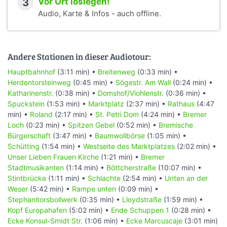
3
Vor Ort loslegen!
Audio, Karte & Infos - auch offline.
Andere Stationen in dieser Audiotour:
Hauptbahnhof
(3:11 min) •
Breitenweg
(0:33 min) •
Herdentorsteinweg
(0:45 min) •
Sögestr. Am Wall
(0:24 min) •
Katharinenstr.
(0:38 min) •
Domshof/Viohlenstr.
(0:36 min) •
Spuckstein
(1:53 min) •
Marktplatz
(2:37 min) •
Rathaus
(4:47
min) •
Roland
(2:17 min) •
St. Petri Dom
(4:24 min) •
Bremer
Loch
(0:23 min) •
Spitzen Gebel
(0:52 min) •
Bremische
Bürgerschaft
(3:47 min) •
Baumwollbörse
(1:05 min) •
Schütting
(1:54 min) •
Westseite des Marktplatzes
(2:02 min) •
Unser Lieben Frauen Kirche
(1:21 min) •
Bremer
Stadtmusikanten
(1:14 min) •
Böttcherstraße
(10:07 min) •
Stintbrücke
(1:11 min) •
Schlachte
(2:54 min) •
Unten an der
Weser
(5:42 min) •
Rampe unten
(0:09 min) •
Stephanitorsbollwerk
(0:35 min) •
Lloydstraße
(1:59 min) •
Kopf Europahafen
(5:02 min) •
Ende Schuppen 1
(0:28 min) •
Ecke Konsul-Smidt Str.
(1:06 min) •
Ecke Marcuscaje
(3:01 min)