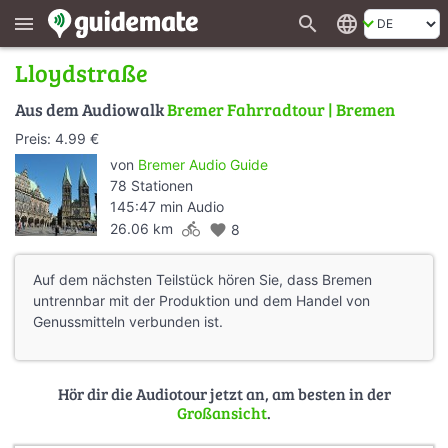
search
language
menu
Lloydstraße
Aus dem Audiowalk
Bremer Fahrradtour | Bremen
Preis: 4.99 €
von
Bremer Audio Guide
78 Stationen
145:47 min Audio
directions_bike
26.06 km
favorite
8
Auf dem nächsten Teilstück hören Sie, dass Bremen
untrennbar mit der Produktion und dem Handel von
Genussmitteln verbunden ist.
Hör dir die Audiotour jetzt an, am besten in der
Großansicht
.