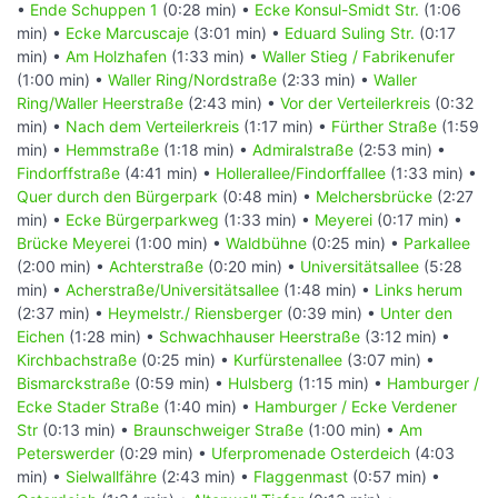
•
Ende Schuppen 1
(0:28 min) •
Ecke Konsul-Smidt Str.
(1:06
min) •
Ecke Marcuscaje
(3:01 min) •
Eduard Suling Str.
(0:17
min) •
Am Holzhafen
(1:33 min) •
Waller Stieg / Fabrikenufer
(1:00 min) •
Waller Ring/Nordstraße
(2:33 min) •
Waller
Ring/Waller Heerstraße
(2:43 min) •
Vor der Verteilerkreis
(0:32
min) •
Nach dem Verteilerkreis
(1:17 min) •
Fürther Straße
(1:59
min) •
Hemmstraße
(1:18 min) •
Admiralstraße
(2:53 min) •
Findorffstraße
(4:41 min) •
Hollerallee/Findorffallee
(1:33 min) •
Quer durch den Bürgerpark
(0:48 min) •
Melchersbrücke
(2:27
min) •
Ecke Bürgerparkweg
(1:33 min) •
Meyerei
(0:17 min) •
Brücke Meyerei
(1:00 min) •
Waldbühne
(0:25 min) •
Parkallee
(2:00 min) •
Achterstraße
(0:20 min) •
Universitätsallee
(5:28
min) •
Acherstraße/Universitätsallee
(1:48 min) •
Links herum
(2:37 min) •
Heymelstr./ Riensberger
(0:39 min) •
Unter den
Eichen
(1:28 min) •
Schwachhauser Heerstraße
(3:12 min) •
Kirchbachstraße
(0:25 min) •
Kurfürstenallee
(3:07 min) •
Bismarckstraße
(0:59 min) •
Hulsberg
(1:15 min) •
Hamburger /
Ecke Stader Straße
(1:40 min) •
Hamburger / Ecke Verdener
Str
(0:13 min) •
Braunschweiger Straße
(1:00 min) •
Am
Peterswerder
(0:29 min) •
Uferpromenade Osterdeich
(4:03
min) •
Sielwallfähre
(2:43 min) •
Flaggenmast
(0:57 min) •