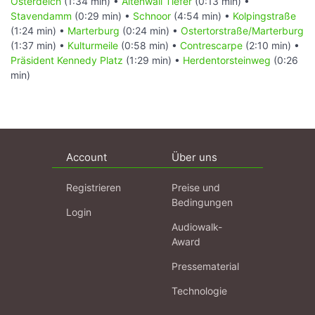
Osterdeich
(1:34 min) •
Altenwall Tiefer
(0:13 min) •
Stavendamm
(0:29 min) •
Schnoor
(4:54 min) •
Kolpingstraße
(1:24 min) •
Marterburg
(0:24 min) •
Ostertorstraße/Marterburg
(1:37 min) •
Kulturmeile
(0:58 min) •
Contrescarpe
(2:10 min) •
Präsident Kennedy Platz
(1:29 min) •
Herdentorsteinweg
(0:26
min)
Account
Über uns
Registrieren
Preise und
Bedingungen
Login
Audiowalk-
Award
Pressematerial
Technologie