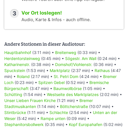
3
Vor Ort loslegen!
Audio, Karte & Infos - auch offline.
Andere Stationen in dieser Audiotour:
Hauptbahnhof
(3:11 min) •
Breitenweg
(0:33 min) •
Herdentorsteinweg
(0:45 min) •
Sögestr. Am Wall
(0:24 min) •
Katharinenstr.
(0:38 min) •
Domshof/Viohlenstr.
(0:36 min) •
Spuckstein
(1:53 min) •
Marktplatz
(2:37 min) •
Rathaus
(4:47
min) •
Roland
(2:17 min) •
St. Petri Dom
(4:24 min) •
Bremer
Loch
(0:23 min) •
Spitzen Gebel
(0:52 min) •
Bremische
Bürgerschaft
(3:47 min) •
Baumwollbörse
(1:05 min) •
Schütting
(1:54 min) •
Westseite des Marktplatzes
(2:02 min) •
Unser Lieben Frauen Kirche
(1:21 min) •
Bremer
Stadtmusikanten
(1:14 min) •
Böttcherstraße
(10:07 min) •
Stintbrücke
(1:11 min) •
Schlachte
(2:54 min) •
Unten an der
Weser
(5:42 min) •
Rampe unten
(0:09 min) •
Stephanitorsbollwerk
(0:35 min) •
Kopf Europahafen
(5:02 min)