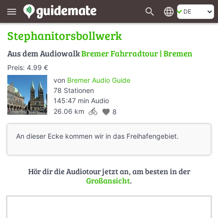
search
language
menu
Stephanitorsbollwerk
Aus dem Audiowalk
Bremer Fahrradtour | Bremen
Preis: 4.99 €
von
Bremer Audio Guide
78 Stationen
145:47 min Audio
directions_bike
26.06 km
favorite
8
An dieser Ecke kommen wir in das Freihafengebiet.
Hör dir die Audiotour jetzt an, am besten in der
Großansicht
.