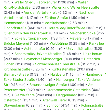
min) •
Waller Stieg / Fabrikenufer
(1:00 min) •
Waller
Ring/Nordstraße
(2:33 min) •
Waller Ring/Waller Heerstraße
(2:43 min) •
Vor der Verteilerkreis
(0:32 min) •
Nach dem
Verteilerkreis
(1:17 min) •
Fürther Straße
(1:59 min) •
Hemmstraße
(1:18 min) •
Admiralstraße
(2:53 min) •
Findorffstraße
(4:41 min) •
Hollerallee/Findorffallee
(1:33 min) •
Quer durch den Bürgerpark
(0:48 min) •
Melchersbrücke
(2:27
min) •
Ecke Bürgerparkweg
(1:33 min) •
Meyerei
(0:17 min) •
Brücke Meyerei
(1:00 min) •
Waldbühne
(0:25 min) •
Parkallee
(2:00 min) •
Achterstraße
(0:20 min) •
Universitätsallee
(5:28
min) •
Acherstraße/Universitätsallee
(1:48 min) •
Links herum
(2:37 min) •
Heymelstr./ Riensberger
(0:39 min) •
Unter den
Eichen
(1:28 min) •
Schwachhauser Heerstraße
(3:12 min) •
Kirchbachstraße
(0:25 min) •
Kurfürstenallee
(3:07 min) •
Bismarckstraße
(0:59 min) •
Hulsberg
(1:15 min) •
Hamburger /
Ecke Stader Straße
(1:40 min) •
Hamburger / Ecke Verdener
Str
(0:13 min) •
Braunschweiger Straße
(1:00 min) •
Am
Peterswerder
(0:29 min) •
Uferpromenade Osterdeich
(4:03
min) •
Sielwallfähre
(2:43 min) •
Flaggenmast
(0:57 min) •
Osterdeich
(1:34 min) •
Altenwall Tiefer
(0:13 min) •
Stavendamm
(0:29 min) •
Schnoor
(4:54 min) •
Kolpingstraße