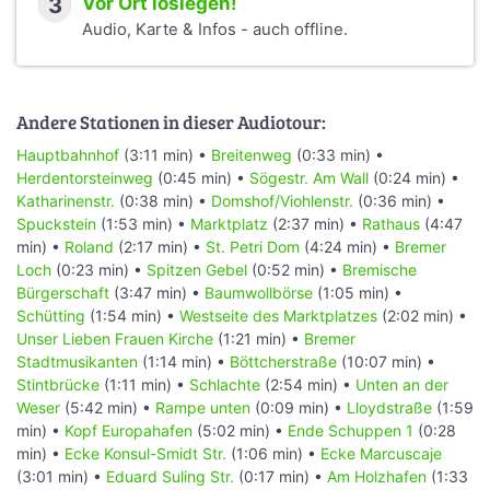
3
Vor Ort loslegen!
Audio, Karte & Infos - auch offline.
Andere Stationen in dieser Audiotour:
Hauptbahnhof
(3:11 min) •
Breitenweg
(0:33 min) •
Herdentorsteinweg
(0:45 min) •
Sögestr. Am Wall
(0:24 min) •
Katharinenstr.
(0:38 min) •
Domshof/Viohlenstr.
(0:36 min) •
Spuckstein
(1:53 min) •
Marktplatz
(2:37 min) •
Rathaus
(4:47
min) •
Roland
(2:17 min) •
St. Petri Dom
(4:24 min) •
Bremer
Loch
(0:23 min) •
Spitzen Gebel
(0:52 min) •
Bremische
Bürgerschaft
(3:47 min) •
Baumwollbörse
(1:05 min) •
Schütting
(1:54 min) •
Westseite des Marktplatzes
(2:02 min) •
Unser Lieben Frauen Kirche
(1:21 min) •
Bremer
Stadtmusikanten
(1:14 min) •
Böttcherstraße
(10:07 min) •
Stintbrücke
(1:11 min) •
Schlachte
(2:54 min) •
Unten an der
Weser
(5:42 min) •
Rampe unten
(0:09 min) •
Lloydstraße
(1:59
min) •
Kopf Europahafen
(5:02 min) •
Ende Schuppen 1
(0:28
min) •
Ecke Konsul-Smidt Str.
(1:06 min) •
Ecke Marcuscaje
(3:01 min) •
Eduard Suling Str.
(0:17 min) •
Am Holzhafen
(1:33