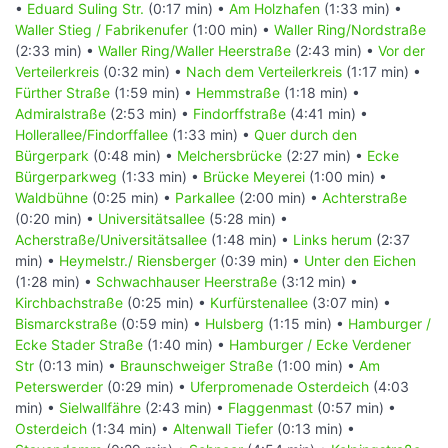
•
Eduard Suling Str.
(0:17 min) •
Am Holzhafen
(1:33 min) •
Waller Stieg / Fabrikenufer
(1:00 min) •
Waller Ring/Nordstraße
(2:33 min) •
Waller Ring/Waller Heerstraße
(2:43 min) •
Vor der
Verteilerkreis
(0:32 min) •
Nach dem Verteilerkreis
(1:17 min) •
Fürther Straße
(1:59 min) •
Hemmstraße
(1:18 min) •
Admiralstraße
(2:53 min) •
Findorffstraße
(4:41 min) •
Hollerallee/Findorffallee
(1:33 min) •
Quer durch den
Bürgerpark
(0:48 min) •
Melchersbrücke
(2:27 min) •
Ecke
Bürgerparkweg
(1:33 min) •
Brücke Meyerei
(1:00 min) •
Waldbühne
(0:25 min) •
Parkallee
(2:00 min) •
Achterstraße
(0:20 min) •
Universitätsallee
(5:28 min) •
Acherstraße/Universitätsallee
(1:48 min) •
Links herum
(2:37
min) •
Heymelstr./ Riensberger
(0:39 min) •
Unter den Eichen
(1:28 min) •
Schwachhauser Heerstraße
(3:12 min) •
Kirchbachstraße
(0:25 min) •
Kurfürstenallee
(3:07 min) •
Bismarckstraße
(0:59 min) •
Hulsberg
(1:15 min) •
Hamburger /
Ecke Stader Straße
(1:40 min) •
Hamburger / Ecke Verdener
Str
(0:13 min) •
Braunschweiger Straße
(1:00 min) •
Am
Peterswerder
(0:29 min) •
Uferpromenade Osterdeich
(4:03
min) •
Sielwallfähre
(2:43 min) •
Flaggenmast
(0:57 min) •
Osterdeich
(1:34 min) •
Altenwall Tiefer
(0:13 min) •