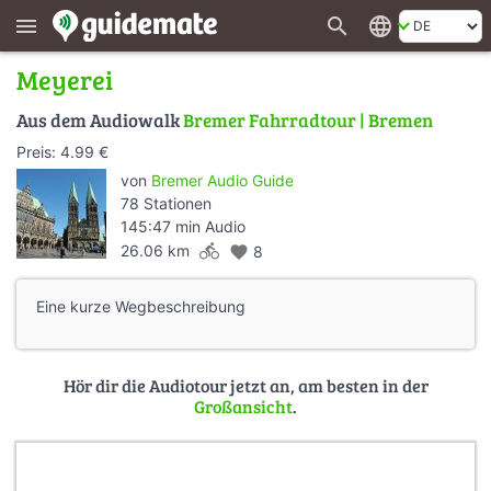
search
language
menu
Meyerei
Aus dem Audiowalk
Bremer Fahrradtour | Bremen
Preis: 4.99 €
von
Bremer Audio Guide
78 Stationen
145:47 min Audio
directions_bike
26.06 km
favorite
8
Eine kurze Wegbeschreibung
Hör dir die Audiotour jetzt an, am besten in der
Großansicht
.