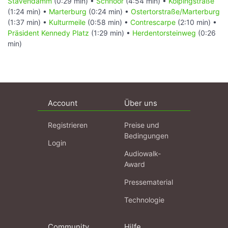
Stavendamm
(0:29 min) •
Schnoor
(4:54 min) •
Kolpingstraße
(1:24 min) •
Marterburg
(0:24 min) •
Ostertorstraße/Marterburg
(1:37 min) •
Kulturmeile
(0:58 min) •
Contrescarpe
(2:10 min) •
Präsident Kennedy Platz
(1:29 min) •
Herdentorsteinweg
(0:26
min)
Account
Über uns
Registrieren
Preise und
Bedingungen
Login
Audiowalk-
Award
Pressematerial
Technologie
Community
Hilfe