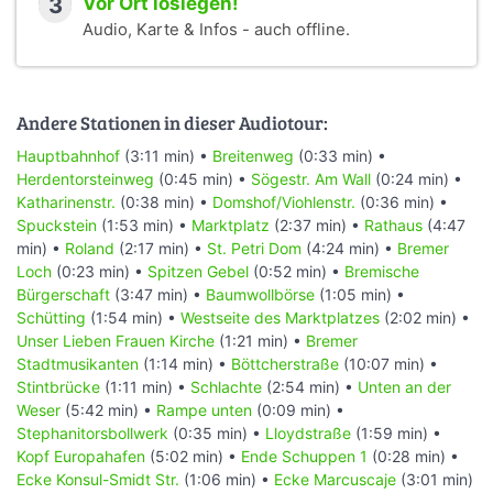
3
Vor Ort loslegen!
Audio, Karte & Infos - auch offline.
Andere Stationen in dieser Audiotour:
Hauptbahnhof
(3:11 min) •
Breitenweg
(0:33 min) •
Herdentorsteinweg
(0:45 min) •
Sögestr. Am Wall
(0:24 min) •
Katharinenstr.
(0:38 min) •
Domshof/Viohlenstr.
(0:36 min) •
Spuckstein
(1:53 min) •
Marktplatz
(2:37 min) •
Rathaus
(4:47
min) •
Roland
(2:17 min) •
St. Petri Dom
(4:24 min) •
Bremer
Loch
(0:23 min) •
Spitzen Gebel
(0:52 min) •
Bremische
Bürgerschaft
(3:47 min) •
Baumwollbörse
(1:05 min) •
Schütting
(1:54 min) •
Westseite des Marktplatzes
(2:02 min) •
Unser Lieben Frauen Kirche
(1:21 min) •
Bremer
Stadtmusikanten
(1:14 min) •
Böttcherstraße
(10:07 min) •
Stintbrücke
(1:11 min) •
Schlachte
(2:54 min) •
Unten an der
Weser
(5:42 min) •
Rampe unten
(0:09 min) •
Stephanitorsbollwerk
(0:35 min) •
Lloydstraße
(1:59 min) •
Kopf Europahafen
(5:02 min) •
Ende Schuppen 1
(0:28 min) •
Ecke Konsul-Smidt Str.
(1:06 min) •
Ecke Marcuscaje
(3:01 min)