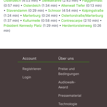
Osterdeich
(4:03 min) •
Sielwallfähre
(2:43 min) •
Flaggenmast
(0:57 min) •
Osterdeich
(1:34 min) •
Altenwall Tiefer
(0:13 min)
•
Stavendamm
(0:29 min) •
Schnoor
(4:54 min) •
Kolpingstraße
(1:24 min) •
Marterburg
(0:24 min) •
Ostertorstraße/Marterburg
(1:37 min) •
Kulturmeile
(0:58 min) •
Contrescarpe
(2:10 min) •
Präsident Kennedy Platz
(1:29 min) •
Herdentorsteinweg
(0:26
min)
Account
Über uns
Registrieren
Preise und
Bedingungen
Login
Audiowalk-
Award
Pressematerial
Technologie