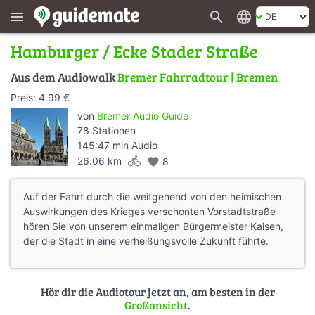
search
language
menu
Hamburger / Ecke Stader Straße
Aus dem Audiowalk
Bremer Fahrradtour | Bremen
Preis: 4.99 €
von
Bremer Audio Guide
78 Stationen
145:47 min Audio
directions_bike
26.06 km
favorite
8
Auf der Fahrt durch die weitgehend von den heimischen
Auswirkungen des Krieges verschonten Vorstadtstraße
hören Sie von unserem einmaligen Bürgermeister Kaisen,
der die Stadt in eine verheißungsvolle Zukunft führte.
Hör dir die Audiotour jetzt an, am besten in der
Großansicht
.