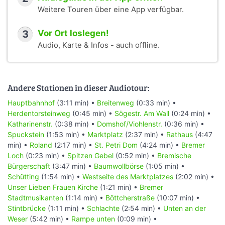
Weitere Touren über eine App verfügbar.
3
Vor Ort loslegen!
Audio, Karte & Infos - auch offline.
Andere Stationen in dieser Audiotour:
Hauptbahnhof
(3:11 min) •
Breitenweg
(0:33 min) •
Herdentorsteinweg
(0:45 min) •
Sögestr. Am Wall
(0:24 min) •
Katharinenstr.
(0:38 min) •
Domshof/Viohlenstr.
(0:36 min) •
Spuckstein
(1:53 min) •
Marktplatz
(2:37 min) •
Rathaus
(4:47
min) •
Roland
(2:17 min) •
St. Petri Dom
(4:24 min) •
Bremer
Loch
(0:23 min) •
Spitzen Gebel
(0:52 min) •
Bremische
Bürgerschaft
(3:47 min) •
Baumwollbörse
(1:05 min) •
Schütting
(1:54 min) •
Westseite des Marktplatzes
(2:02 min) •
Unser Lieben Frauen Kirche
(1:21 min) •
Bremer
Stadtmusikanten
(1:14 min) •
Böttcherstraße
(10:07 min) •
Stintbrücke
(1:11 min) •
Schlachte
(2:54 min) •
Unten an der
Weser
(5:42 min) •
Rampe unten
(0:09 min) •