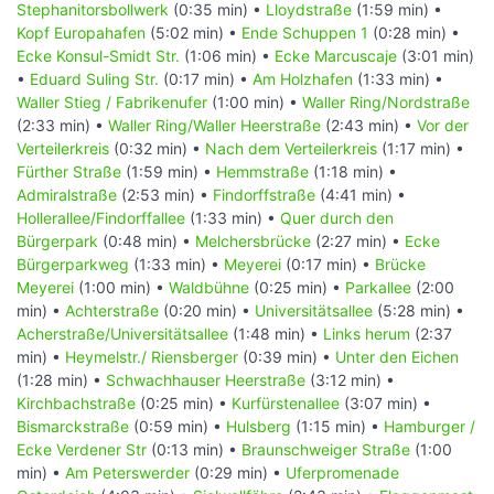
Stephanitorsbollwerk
(0:35 min) •
Lloydstraße
(1:59 min) •
Kopf Europahafen
(5:02 min) •
Ende Schuppen 1
(0:28 min) •
Ecke Konsul-Smidt Str.
(1:06 min) •
Ecke Marcuscaje
(3:01 min)
•
Eduard Suling Str.
(0:17 min) •
Am Holzhafen
(1:33 min) •
Waller Stieg / Fabrikenufer
(1:00 min) •
Waller Ring/Nordstraße
(2:33 min) •
Waller Ring/Waller Heerstraße
(2:43 min) •
Vor der
Verteilerkreis
(0:32 min) •
Nach dem Verteilerkreis
(1:17 min) •
Fürther Straße
(1:59 min) •
Hemmstraße
(1:18 min) •
Admiralstraße
(2:53 min) •
Findorffstraße
(4:41 min) •
Hollerallee/Findorffallee
(1:33 min) •
Quer durch den
Bürgerpark
(0:48 min) •
Melchersbrücke
(2:27 min) •
Ecke
Bürgerparkweg
(1:33 min) •
Meyerei
(0:17 min) •
Brücke
Meyerei
(1:00 min) •
Waldbühne
(0:25 min) •
Parkallee
(2:00
min) •
Achterstraße
(0:20 min) •
Universitätsallee
(5:28 min) •
Acherstraße/Universitätsallee
(1:48 min) •
Links herum
(2:37
min) •
Heymelstr./ Riensberger
(0:39 min) •
Unter den Eichen
(1:28 min) •
Schwachhauser Heerstraße
(3:12 min) •
Kirchbachstraße
(0:25 min) •
Kurfürstenallee
(3:07 min) •
Bismarckstraße
(0:59 min) •
Hulsberg
(1:15 min) •
Hamburger /
Ecke Verdener Str
(0:13 min) •
Braunschweiger Straße
(1:00
min) •
Am Peterswerder
(0:29 min) •
Uferpromenade